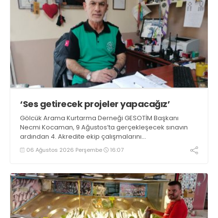
‘Ses getirecek projeler yapacağız’
Gölcük Arama Kurtarma Derneği GESOTİM Başkanı
Necmi Kocaman, 9 Ağustos’ta gerçekleşecek sınavın
ardından 4. Akredite ekip çalışmalarını
tamamlayacaklarını ifade ederek açıklamalarda
06 Ağustos 2026 Perşembe
16:07
bulundu. Kocaman, “Gölcük’te ve Kocaeli genelinde ses
getirecek projelerimizi tek tek hayata geçireceğiz” dedi