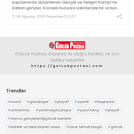
kapsamında düzenlenen Gençlik ve Gelişim Kampı’na
katılan gençler, Kocaeli Huzurevi sakinleriyle bir araya
geldi
06 Ağustos 2026 Perşembe
13:07
Gölcük Postası Gazetesi ile doğru, tarafsız ve son
dakika heberleri
https://golcukpostasi.com
Trendler
#
moral
#
gölcükspor
#
playoff
#
ziyaret
#
başkanlar
#
antrenman
#
yarıfinalgölcükspor
#
yusuf tokuş
#
playoff
#
darıca gençlerbirliğigölcük bakallar
#
büfeler ve tekel bayileri odası
#
faruk hikmet kesgin
#
gölcük