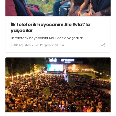
İlk teleferik heyecanını Alo Evlat’la
yaşadılar
İlk teleferik heyecanını Alo Evlat’la yaşadılar
06 Ağustos 2026 Perşembe
13:45