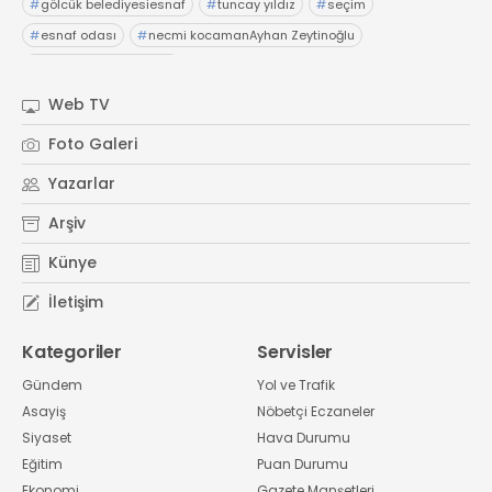
#
gölcük belediyesiesnaf
#
tuncay yıldız
#
seçim
#
esnaf odası
#
necmi kocamanAyhan Zeytinoğlu
#
Kocaeli Sanayi Odası
Web TV
Foto Galeri
Yazarlar
Arşiv
Künye
İletişim
Kategoriler
Servisler
Gündem
Yol ve Trafik
Asayiş
Nöbetçi Eczaneler
Siyaset
Hava Durumu
Eğitim
Puan Durumu
Ekonomi
Gazete Manşetleri