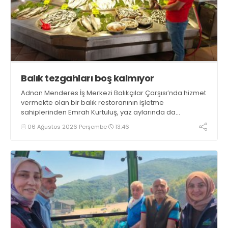
Balık tezgahları boş kalmıyor
Adnan Menderes İş Merkezi Balıkçılar Çarşısı’nda hizmet
vermekte olan bir balık restoranının işletme
sahiplerinden Emrah Kurtuluş, yaz aylarında da
tezgahlarda taze balık bulunduğunu ifade ederek “Yıl
06 Ağustos 2026 Perşembe
13:46
boyunca tezgahlarda taze balık bulmak mümkün
oluyor” dedi