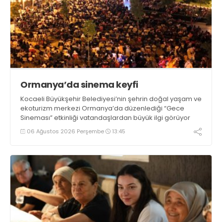
Ormanya’da sinema keyfi
Kocaeli Büyükşehir Belediyesi’nin şehrin doğal yaşam ve
ekoturizm merkezi Ormanya’da düzenlediği “Gece
Sineması” etkinliği vatandaşlardan büyük ilgi görüyor
06 Ağustos 2026 Perşembe
13:45