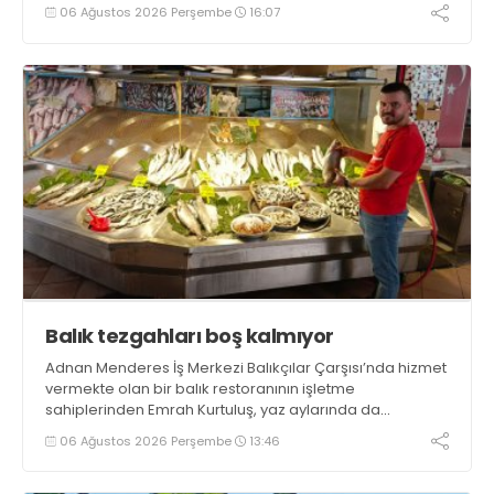
tamamlayacaklarını ifade ederek açıklamalarda
06 Ağustos 2026 Perşembe
16:07
bulundu. Kocaman, “Gölcük’te ve Kocaeli genelinde ses
getirecek projelerimizi tek tek hayata geçireceğiz” dedi
Balık tezgahları boş kalmıyor
Adnan Menderes İş Merkezi Balıkçılar Çarşısı’nda hizmet
vermekte olan bir balık restoranının işletme
sahiplerinden Emrah Kurtuluş, yaz aylarında da
tezgahlarda taze balık bulunduğunu ifade ederek “Yıl
06 Ağustos 2026 Perşembe
13:46
boyunca tezgahlarda taze balık bulmak mümkün
oluyor” dedi