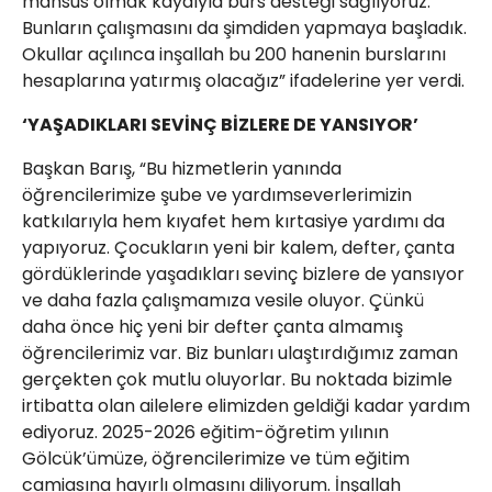
mahsus olmak kaydıyla burs desteği sağlıyoruz.
Bunların çalışmasını da şimdiden yapmaya başladık.
Okullar açılınca inşallah bu 200 hanenin burslarını
hesaplarına yatırmış olacağız” ifadelerine yer verdi.
‘YAŞADIKLARI SEVİNÇ BİZLERE DE YANSIYOR’
Başkan Barış, “Bu hizmetlerin yanında
öğrencilerimize şube ve yardımseverlerimizin
katkılarıyla hem kıyafet hem kırtasiye yardımı da
yapıyoruz. Çocukların yeni bir kalem, defter, çanta
gördüklerinde yaşadıkları sevinç bizlere de yansıyor
ve daha fazla çalışmamıza vesile oluyor. Çünkü
daha önce hiç yeni bir defter çanta almamış
öğrencilerimiz var. Biz bunları ulaştırdığımız zaman
gerçekten çok mutlu oluyorlar. Bu noktada bizimle
irtibatta olan ailelere elimizden geldiği kadar yardım
ediyoruz. 2025-2026 eğitim-öğretim yılının
Gölcük’ümüze, öğrencilerimize ve tüm eğitim
camiasına hayırlı olmasını diliyorum. İnşallah