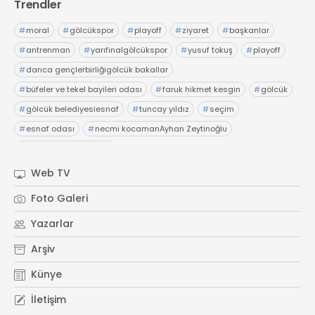
Trendler
#
moral
#
gölcükspor
#
playoff
#
ziyaret
#
başkanlar
#
antrenman
#
yarıfinalgölcükspor
#
yusuf tokuş
#
playoff
#
darıca gençlerbirliğigölcük bakallar
#
büfeler ve tekel bayileri odası
#
faruk hikmet kesgin
#
gölcük
#
gölcük belediyesiesnaf
#
tuncay yıldız
#
seçim
#
esnaf odası
#
necmi kocamanAyhan Zeytinoğlu
#
Kocaeli Sanayi Odası
Web TV
Foto Galeri
Yazarlar
Arşiv
Künye
İletişim