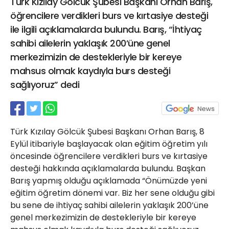
Türk Kızılay Gölcük Şubesi Başkanı Orhan Barış,
21 Gölcük
öğrencilere verdikleri burs ve kırtasiye desteği
02624132333
ile ilgili açıklamalarda bulundu. Barış, “İhtiyaç
haber@golcukpostasi.com
sahibi ailelerin yaklaşık 200’üne genel
merkezimizin de destekleriyle bir kereye
mahsus olmak kaydıyla burs desteği
sağlıyoruz” dedi
Türk Kızılay Gölcük Şubesi Başkanı Orhan Barış, 8
Eylül itibariyle başlayacak olan eğitim öğretim yılı
öncesinde öğrencilere verdikleri burs ve kırtasiye
desteği hakkında açıklamalarda bulundu. Başkan
Barış yapmış olduğu açıklamada “Önümüzde yeni
eğitim öğretim dönemi var. Biz her sene olduğu gibi
bu sene de ihtiyaç sahibi ailelerin yaklaşık 200’üne
genel merkezimizin de destekleriyle bir kereye