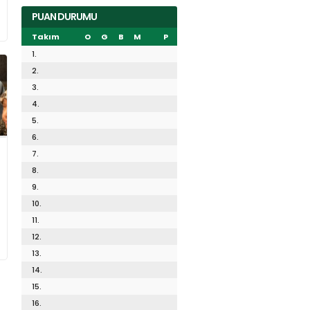
PUAN DURUMU
Takım
O
G
B
M
P
1.
2.
3.
4.
5.
6.
7.
8.
9.
10.
11.
12.
13.
14.
15.
16.