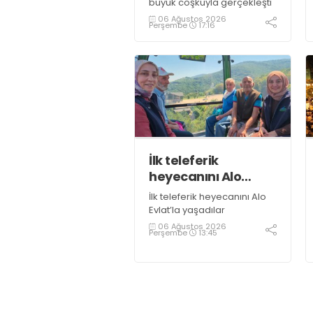
büyük coşkuyla gerçekleşti
06 Ağustos 2026
Perşembe
17:16
İlk teleferik
heyecanını Alo
Evlat’la yaşadılar
İlk teleferik heyecanını Alo
Evlat’la yaşadılar
06 Ağustos 2026
Perşembe
13:45