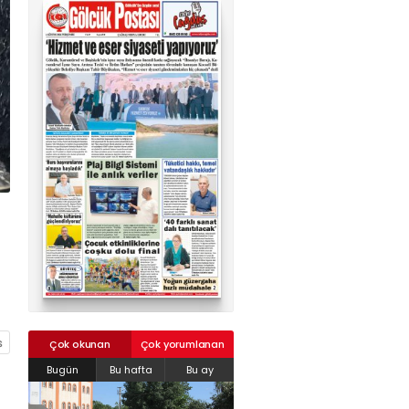
02624132333
haber@golcukpostasi.com
Çok okunan
Çok yorumlanan
Bugün
Bu hafta
Bu ay