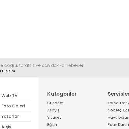
e doğru, tarafsız ve son dakika heberleri
si.com
Kategoriler
Servisle
Web TV
Gündem
Yol ve Trafi
Foto Galeri
Asayiş
Nöbetçi Ec
Yazarlar
Siyaset
Hava Duru
Eğitim
Puan Duru
Arşiv