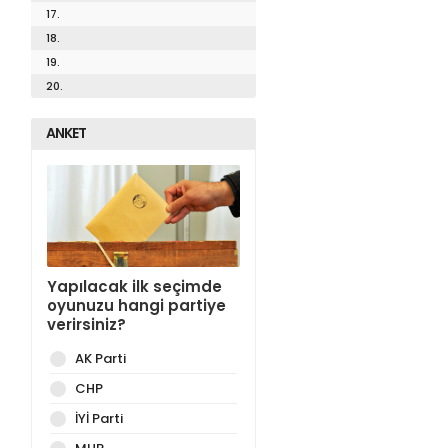
17.
18.
19.
20.
ANKET
Yapılacak ilk seçimde
oyunuzu hangi partiye
verirsiniz?
AK Parti
CHP
İYİ Parti