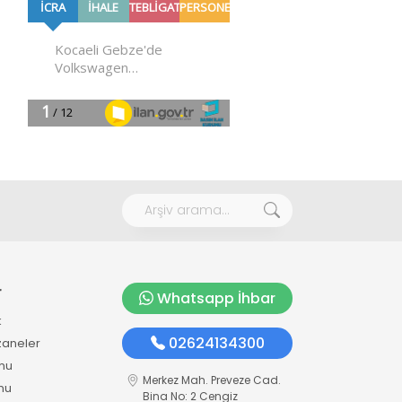
r
Whatsapp İhbar
k
02624134300
zaneler
mu
Merkez Mah. Preveze Cad.
mu
Bina No: 2 Cengiz