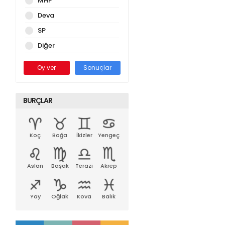
MHP
Deva
SP
Diğer
Oy ver
Sonuçlar
BURÇLAR
Koç
Boğa
İkizler
Yengeç
Aslan
Başak
Terazi
Akrep
Yay
Oğlak
Kova
Balık