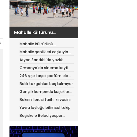
Mahalle şenlikleri coşkuyla
sürüyor
Mahalle kültürünü
canlandıran şenlik
Mahalle şenlikleri coşkuyla
sürüyor
Afyon Sandıklı’da yazlık
patates hasadı
Ormanya’da sinema keyfi
246 şişe kaçak parfüm ele
geçirildi
Balık tezgahları boş kalmıyor
Gençlik kampında kuşaklar
buluştu
Bakırın libresi tarihi zirvesini
test ediyor
Yavru leyleğe bilimsel takip
Başiskele Belediyespor
Gelişim Ligi’ne hazır