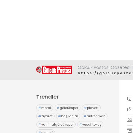
Gölcük Postası Gazetesi il
https://golcukposta
Trendler
#
moral
#
gölcükspor
#
playoff
#
ziyaret
#
başkanlar
#
antrenman
#
yarıfinalgölcükspor
#
yusuf tokuş
#
playoff