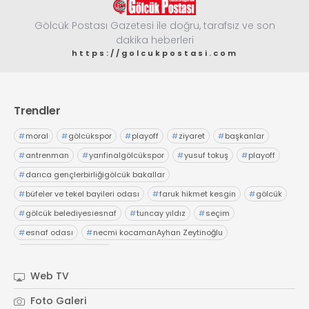
Gölcük Postası Gazetesi ile doğru, tarafsız ve son
dakika heberleri
https://golcukpostasi.com
Trendler
#
moral
#
gölcükspor
#
playoff
#
ziyaret
#
başkanlar
#
antrenman
#
yarıfinalgölcükspor
#
yusuf tokuş
#
playoff
#
darıca gençlerbirliğigölcük bakallar
#
büfeler ve tekel bayileri odası
#
faruk hikmet kesgin
#
gölcük
#
gölcük belediyesiesnaf
#
tuncay yıldız
#
seçim
#
esnaf odası
#
necmi kocamanAyhan Zeytinoğlu
#
Kocaeli Sanayi Odası
Web TV
Foto Galeri