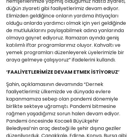
hemşerilerimize yapmış olduğumuz hasta ziyareti,
düğün ziyareti gibi faaliyetlerimiz devam ediyor.
Elimizden geldiğince onların yardıma ihtiyaçları
olduğu anlarda yardımcı olmak için yeri geldiğinde
de mutluluklarını paylaşabilmek adına yanlarında
olmaya gayret ediyoruz. Ramazan ayında geniş
katılımlı iftar programlarımız oluyor. Kahvaltı ve
yemek programları düzenleyerek üyelerimizle bir
araya gelmeye çalışıyoruz” ifadelerini kullandı.
‘FAALİYETLERİMİZE DEVAM ETMEK İSTİYORUZ’
Şahin, açıklamasının devamında “Dernek
faaliyetlerimiz ülkemizde ve dünyada evlere
kapanmamıza sebep olan pandemi dönemiyle
birlikte sekteye uğramıştı. Pandemi bitmesine
rağmen yaşadığımız sorun halen devam ediyor.
Pandemi öncesinde Kocaeli Büyükşehir
Belediyesi’nin araç desteği ile şehir dışına geziler
düzenliyorduk. Çanakkale, Edirne, Konya, Bursa gibi