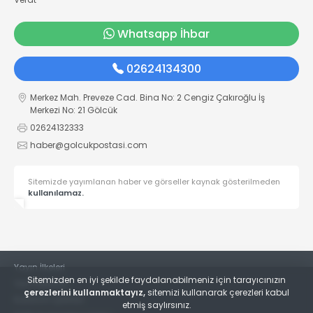
Whatsapp İhbar
02624134300
Merkez Mah. Preveze Cad. Bina No: 2 Cengiz Çakıroğlu İş
Merkezi No: 21 Gölcük
02624132333
haber@golcukpostasi.com
Sitemizde yayımlanan haber ve görseller kaynak gösterilmeden
kullanılamaz.
Yayın İlkeleri
Sitemizden en iyi şekilde faydalanabilmeniz için tarayıcınızın
Veri Politikası
çerezlerini kullanmaktayız,
sitemizi kullanarak çerezleri kabul
Kullanım Şartları
etmiş saylırsınız.