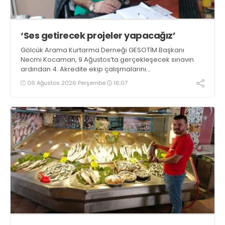
‘Ses getirecek projeler yapacağız’
Gölcük Arama Kurtarma Derneği GESOTİM Başkanı
Necmi Kocaman, 9 Ağustos’ta gerçekleşecek sınavın
ardından 4. Akredite ekip çalışmalarını
tamamlayacaklarını ifade ederek açıklamalarda
06 Ağustos 2026 Perşembe
16:07
bulundu. Kocaman, “Gölcük’te ve Kocaeli genelinde ses
getirecek projelerimizi tek tek hayata geçireceğiz” dedi