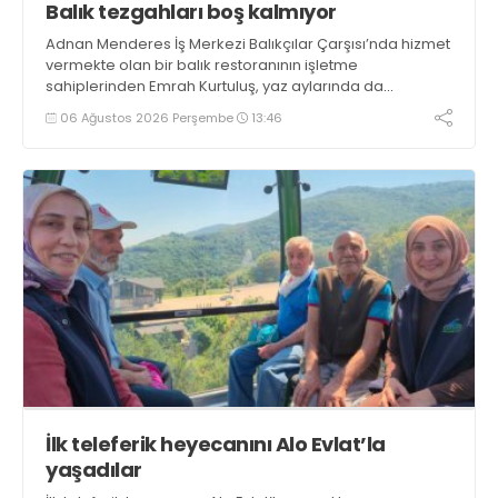
Balık tezgahları boş kalmıyor
Adnan Menderes İş Merkezi Balıkçılar Çarşısı’nda hizmet
vermekte olan bir balık restoranının işletme
sahiplerinden Emrah Kurtuluş, yaz aylarında da
tezgahlarda taze balık bulunduğunu ifade ederek “Yıl
06 Ağustos 2026 Perşembe
13:46
boyunca tezgahlarda taze balık bulmak mümkün
oluyor” dedi
İlk teleferik heyecanını Alo Evlat’la
yaşadılar