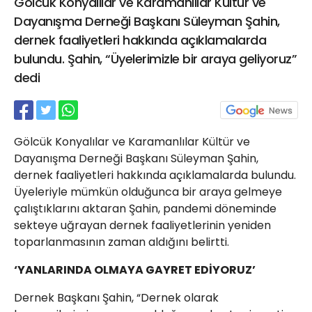
Gölcük Konyalılar ve Karamanlılar Kültür ve
21 Gölcük
Dayanışma Derneği Başkanı Süleyman Şahin,
02624132333
dernek faaliyetleri hakkında açıklamalarda
haber@golcukpostasi.com
bulundu. Şahin, “Üyelerimizle bir araya geliyoruz”
dedi
Gölcük Konyalılar ve Karamanlılar Kültür ve
Dayanışma Derneği Başkanı Süleyman Şahin,
dernek faaliyetleri hakkında açıklamalarda bulundu.
Üyeleriyle mümkün olduğunca bir araya gelmeye
çalıştıklarını aktaran Şahin, pandemi döneminde
sekteye uğrayan dernek faaliyetlerinin yeniden
toparlanmasının zaman aldığını belirtti.
‘
YANLARINDA OLMAYA GAYRET EDİYORUZ’
Dernek Başkanı Şahin, “Dernek olarak