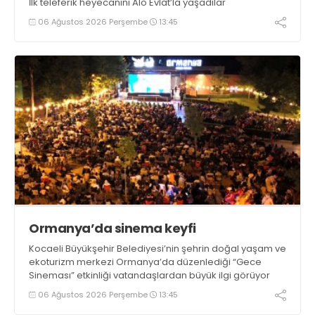
İlk teleferik heyecanını Alo Evlat’la yaşadılar
06 Ağustos 2026 Perşembe
13:45
Ormanya’da sinema keyfi
Kocaeli Büyükşehir Belediyesi’nin şehrin doğal yaşam ve
ekoturizm merkezi Ormanya’da düzenlediği “Gece
Sineması” etkinliği vatandaşlardan büyük ilgi görüyor
06 Ağustos 2026 Perşembe
13:45