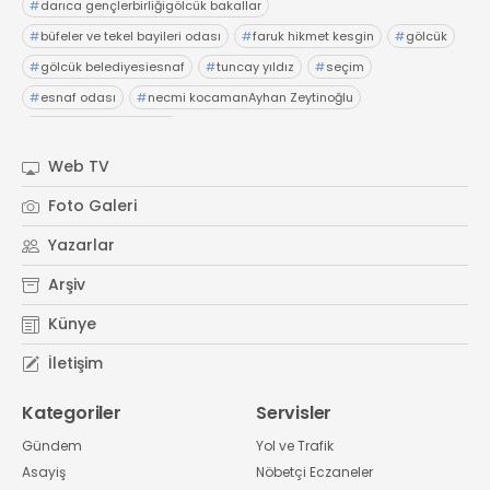
#
darıca gençlerbirliğigölcük bakallar
#
büfeler ve tekel bayileri odası
#
faruk hikmet kesgin
#
gölcük
#
gölcük belediyesiesnaf
#
tuncay yıldız
#
seçim
#
esnaf odası
#
necmi kocamanAyhan Zeytinoğlu
#
Kocaeli Sanayi Odası
Web TV
Foto Galeri
Yazarlar
Arşiv
Künye
İletişim
Kategoriler
Servisler
Gündem
Yol ve Trafik
Asayiş
Nöbetçi Eczaneler