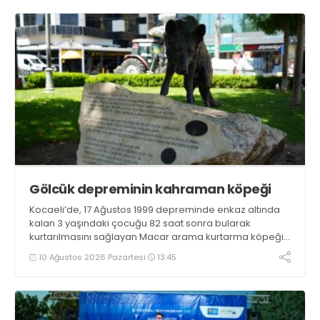
Gölcük depreminin kahraman köpeği
Kocaeli’de, 17 Ağustos 1999 depreminde enkaz altında
kalan 3 yaşındaki çocuğu 82 saat sonra bularak
kurtarılmasını sağlayan Macar arama kurtarma köpeği
Mancs’ın İzmit’teki anıtı, Türk-Macar dostluğunun
10 Ağustos 2026 Pazartesi
13:45
nişanesi olarak varlığını sürdürüyor