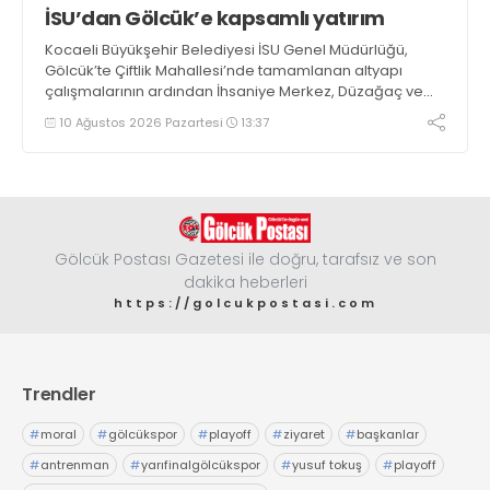
İSU’dan Gölcük’e kapsamlı yatırım
Kocaeli Büyükşehir Belediyesi İSU Genel Müdürlüğü,
Gölcük’te Çiftlik Mahallesi’nde tamamlanan altyapı
çalışmalarının ardından İhsaniye Merkez, Düzağaç ve
Şirinköy mahallelerinde çalışmalarını sürdürüyor
10 Ağustos 2026 Pazartesi
13:37
Gölcük Postası Gazetesi ile doğru, tarafsız ve son
dakika heberleri
https://golcukpostasi.com
Trendler
#
moral
#
gölcükspor
#
playoff
#
ziyaret
#
başkanlar
#
antrenman
#
yarıfinalgölcükspor
#
yusuf tokuş
#
playoff