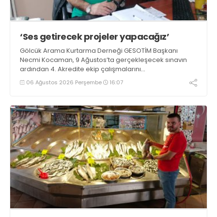
‘Ses getirecek projeler yapacağız’
Gölcük Arama Kurtarma Derneği GESOTİM Başkanı
Necmi Kocaman, 9 Ağustos’ta gerçekleşecek sınavın
ardından 4. Akredite ekip çalışmalarını
tamamlayacaklarını ifade ederek açıklamalarda
06 Ağustos 2026 Perşembe
16:07
bulundu. Kocaman, “Gölcük’te ve Kocaeli genelinde ses
getirecek projelerimizi tek tek hayata geçireceğiz” dedi