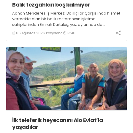
Balık tezgahları boş kalmıyor
Adnan Menderes İş Merkezi Balıkçılar Çarşısı’nda hizmet
vermekte olan bir balık restoranının işletme
sahiplerinden Emrah Kurtuluş, yaz aylarında da
tezgahlarda taze balık bulunduğunu ifade ederek “Yıl
06 Ağustos 2026 Perşembe
13:46
boyunca tezgahlarda taze balık bulmak mümkün
oluyor” dedi
İlk teleferik heyecanını Alo Evlat’la
yaşadılar