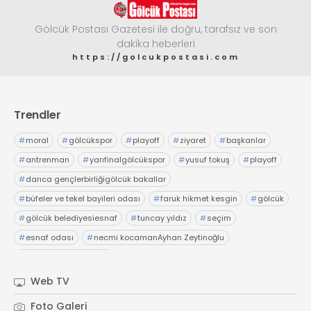
Gölcük Postası Gazetesi ile doğru, tarafsız ve son
dakika heberleri
https://golcukpostasi.com
Trendler
#
moral
#
gölcükspor
#
playoff
#
ziyaret
#
başkanlar
#
antrenman
#
yarıfinalgölcükspor
#
yusuf tokuş
#
playoff
#
darıca gençlerbirliğigölcük bakallar
#
büfeler ve tekel bayileri odası
#
faruk hikmet kesgin
#
gölcük
#
gölcük belediyesiesnaf
#
tuncay yıldız
#
seçim
#
esnaf odası
#
necmi kocamanAyhan Zeytinoğlu
#
Kocaeli Sanayi Odası
Web TV
Foto Galeri