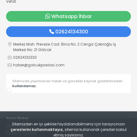
Vefat
Whatsapp İhbar
02624134300
Merkez Mah. Preveze Cad. Bina No: 2 Cengiz Çakıroğlu İş
Merkezi No: 21 Gölcük
02624132333
haber@golcukpostasi.com
Sitemizde yayımlanan haber ve görseller kaynak gösterilmeden
kullanılamaz.
Yayın İlkeleri
Sitemizden en iyi şekilde faydalanabilmeniz için tarayıcınızın
Veri Politikası
çerezlerini kullanmaktayız,
sitemizi kullanarak çerezleri kabul
Kullanım Şartları
etmiş saylırsınız.