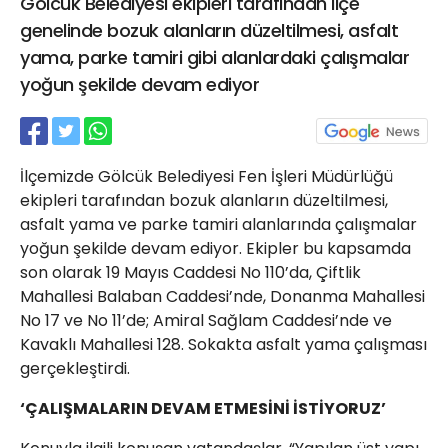
Gölcük Belediyesi ekipleri tarafından ilçe
21 Gölcük
genelinde bozuk alanların düzeltilmesi, asfalt
02624132333
yama, parke tamiri gibi alanlardaki çalışmalar
haber@golcukpostasi.com
yoğun şekilde devam ediyor
İlçemizde Gölcük Belediyesi Fen İşleri Müdürlüğü
ekipleri tarafından bozuk alanların düzeltilmesi,
asfalt yama ve parke tamiri alanlarında çalışmalar
yoğun şekilde devam ediyor. Ekipler bu kapsamda
son olarak 19 Mayıs Caddesi No 110’da, Çiftlik
Mahallesi Balaban Caddesi’nde, Donanma Mahallesi
No 17 ve No 11’de; Amiral Sağlam Caddesi’nde ve
Kavaklı Mahallesi 128. Sokakta asfalt yama çalışması
gerçekleştirdi.
‘ÇALIŞMALARIN DEVAM ETMESİNİ İSTİYORUZ’