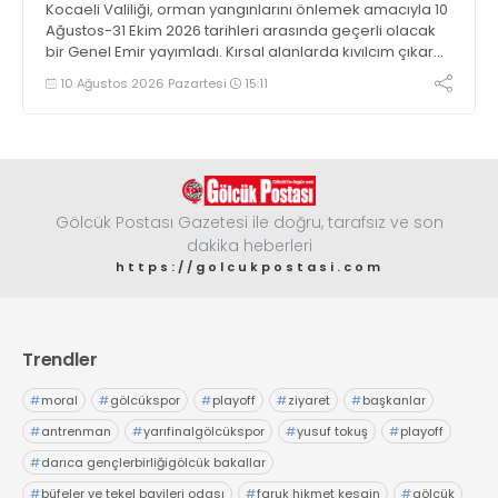
Kocaeli Valiliği, orman yangınlarını önlemek amacıyla 10
Ağustos-31 Ekim 2026 tarihleri arasında geçerli olacak
bir Genel Emir yayımladı. Kırsal alanlarda kıvılcım çıkaran
makine kullanacak kişilerin önceden kolluk kuvvetlerine
10 Ağustos 2026 Pazartesi
15:11
bildirim yapması ve yanlarında 6 kilogramlık yangın tüpü
bulundurması zorunlu hale getirildi
Gölcük Postası Gazetesi ile doğru, tarafsız ve son
dakika heberleri
https://golcukpostasi.com
Trendler
#
moral
#
gölcükspor
#
playoff
#
ziyaret
#
başkanlar
#
antrenman
#
yarıfinalgölcükspor
#
yusuf tokuş
#
playoff
#
darıca gençlerbirliğigölcük bakallar
#
büfeler ve tekel bayileri odası
#
faruk hikmet kesgin
#
gölcük