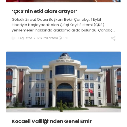
‘ÇKS’nin etki alanı artıyor’
Gölcük Ziraat Odası Başkanı Bekir Çanakçı, 1 Eylül
itibariyle başlayacak olan Çiftçi Kayıt Sistemi (ÇKS)
yenilemeleri hakkında açıklamalarda bulundu. Çanakçı,
“Çiftçi Kayıt Sistemi formatı, yaygınlaşması ve etki alanı
10 Ağustos 2026 Pazartesi
15:11
her yıl artarak devam etmektedir” dedi
Kocaeli Valiliği’nden Genel Emir