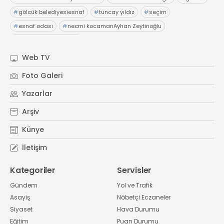
#
gölcük belediyesiesnaf
#
tuncay yıldız
#
seçim
#
esnaf odası
#
necmi kocamanAyhan Zeytinoğlu
#
Kocaeli Sanayi Odası
Web TV
Foto Galeri
Yazarlar
Arşiv
Künye
İletişim
Kategoriler
Servisler
Gündem
Yol ve Trafik
Asayiş
Nöbetçi Eczaneler
Siyaset
Hava Durumu
Eğitim
Puan Durumu