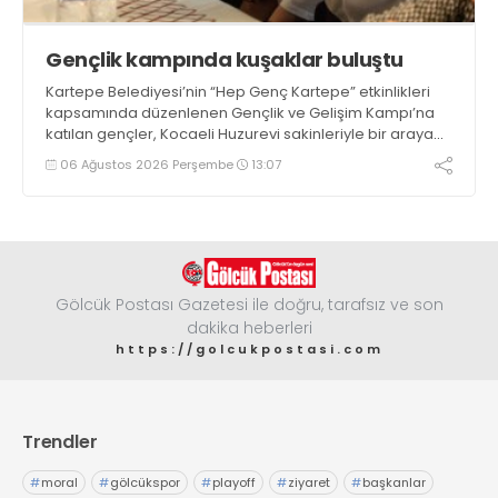
Gençlik kampında kuşaklar buluştu
Kartepe Belediyesi’nin “Hep Genç Kartepe” etkinlikleri
kapsamında düzenlenen Gençlik ve Gelişim Kampı’na
katılan gençler, Kocaeli Huzurevi sakinleriyle bir araya
geldi
06 Ağustos 2026 Perşembe
13:07
Gölcük Postası Gazetesi ile doğru, tarafsız ve son
dakika heberleri
https://golcukpostasi.com
Trendler
#
moral
#
gölcükspor
#
playoff
#
ziyaret
#
başkanlar