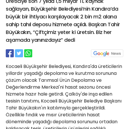
Üreticiye son 7 yılda 1,5 milyar TL kaynak
21 Gölcük
sağlayan, Büyükşehir Belediyesi’nin Kandıra’da
02624132333
büyük bir ihtiyacı karşılayacak 2 bin m2 alana
haber@golcukpostasi.com
sahip tahıl deposu hizmete açıldı. Başkan Tahir
Büyükakın, “Çiftçimiz yeter ki üretsin. Biz her
aşamada yanınızdayız” dedi
Kocaeli Büyükşehir Belediyesi, Kandıra'da üreticilerin
yıllardır yaşadığı depolama ve kurutma sorununa
çözüm olacak Tarımsal Ürün Depolama ve
Değerlendirme Merkezi'ni hasat sezonu öncesi
hizmete hazır hale getirdi. Çalköy'de inşa edilen
tesisin tanıtımı, Kocaeli Büyükşehir Belediye Başkanı
Tahir Büyükakın'ın katılımıyla gerçekleştirildi.
Özellikle fındık ve mısır üreticilerinin hasat
döneminde yaşadığı depolama sorununu ortadan
kaldıracak tesis, üreticilerin ürünlerini sağlıklı