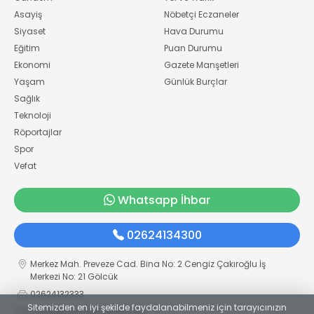
Asayiş
Nöbetçi Eczaneler
Siyaset
Hava Durumu
Eğitim
Puan Durumu
Ekonomi
Gazete Manşetleri
Yaşam
Günlük Burçlar
Sağlık
Teknoloji
Röportajlar
Spor
Vefat
Whatsapp İhbar
02624134300
Merkez Mah. Preveze Cad. Bina No: 2 Cengiz Çakıroğlu İş
Merkezi No: 21 Gölcük
02624132333
Sitemizden en iyi şekilde faydalanabilmeniz için tarayıcınızın
haber@golcukpostasi.com