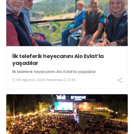
İlk teleferik heyecanını Alo Evlat’la
yaşadılar
İlk teleferik heyecanını Alo Evlat’la yaşadılar
06 Ağustos 2026 Perşembe
13:45