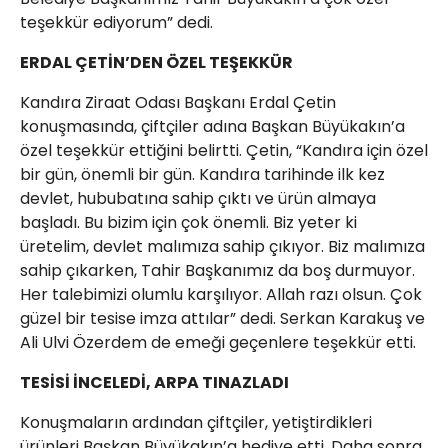
teşekkür ediyorum” dedi.
ERDAL ÇETİN’DEN ÖZEL TEŞEKKÜR
Kandıra Ziraat Odası Başkanı Erdal Çetin
konuşmasında, çiftçiler adına Başkan Büyükakın’a
özel teşekkür ettiğini belirtti. Çetin, “Kandıra için özel
bir gün, önemli bir gün. Kandıra tarihinde ilk kez
devlet, hububatına sahip çıktı ve ürün almaya
başladı. Bu bizim için çok önemli. Biz yeter ki
üretelim, devlet malımıza sahip çıkıyor. Biz malımıza
sahip çıkarken, Tahir Başkanımız da boş durmuyor.
Her talebimizi olumlu karşılıyor. Allah razı olsun. Çok
güzel bir tesise imza attılar” dedi. Serkan Karakuş ve
Ali Ulvi Özerdem de emeği geçenlere teşekkür etti.
TESİSİ İNCELEDİ, ARPA TINAZLADI
Konuşmaların ardından çiftçiler, yetiştirdikleri
ürünleri Başkan Büyükakın’a hediye etti. Daha sonra