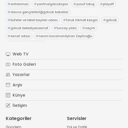
#
antrenman
#
yarıfinalgölcükspor
#
yusuf tokuş
#
playoff
#
darıca gençlerbirliğigölcük bakallar
#
büfeler ve tekel bayileri odası
#
faruk hikmet kesgin
#
gölcük
#
gölcük belediyesiesnaf
#
tuncay yıldız
#
seçim
#
esnaf odası
#
necmi kocamanAyhan Zeytinoğlu
#
Kocaeli Sanayi Odası
Web TV
Foto Galeri
Yazarlar
Arşiv
Künye
İletişim
Kategoriler
Servisler
Gündem
Yol ve Trafik