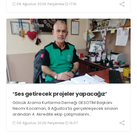
06 Ağustos 2026 Perşembe
17:16
‘Ses getirecek projeler yapacağız’
Gölcük Arama Kurtarma Derneği GESOTİM Başkanı
Necmi Kocaman, 9 Ağustos’ta gerçekleşecek sınavın
ardından 4. Akredite ekip çalışmalarını
tamamlayacaklarını ifade ederek açıklamalarda
06 Ağustos 2026 Perşembe
16:07
bulundu. Kocaman, “Gölcük’te ve Kocaeli genelinde ses
getirecek projelerimizi tek tek hayata geçireceğiz” dedi