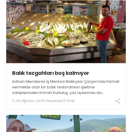
Balık tezgahları boş kalmıyor
Adnan Menderes İş Merkezi Balıkçılar Çarşısı’nda hizmet
vermekte olan bir balık restoranının işletme
sahiplerinden Emrah Kurtuluş, yaz aylarında da
tezgahlarda taze balık bulunduğunu ifade ederek “Yıl
06 Ağustos 2026 Perşembe
13:46
boyunca tezgahlarda taze balık bulmak mümkün
oluyor” dedi