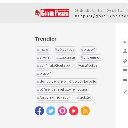
Gölcük Postası Gazetesi il
https://golcukposta
Trendler
#
moral
#
gölcükspor
#
playoff
#
ziyaret
#
başkanlar
#
antrenman
#
yarıfinalgölcükspor
#
yusuf tokuş
#
playoff
#
darıca gençlerbirliğigölcük bakallar
#
büfeler ve tekel bayileri odası
#
faruk hikmet kesgin
#
gölcük
#
gölcük belediyesiesnaf
#
tuncay yıldız
#
seçim
#
esnaf odası