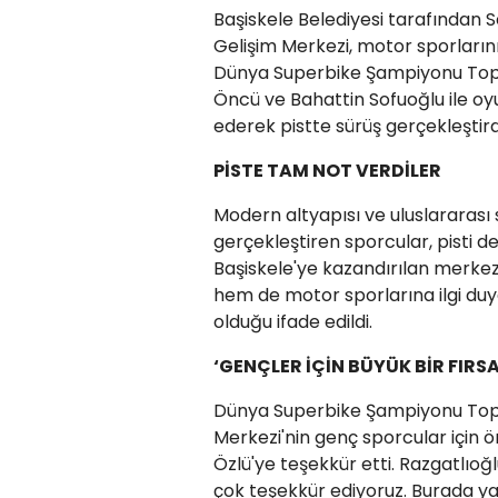
Başiskele Belediyesi tarafından 
Gelişim Merkezi, motor sporlarını
Dünya Superbike Şampiyonu Topra
Öncü ve Bahattin Sofuoğlu ile oyu
ederek pistte sürüş gerçekleştird
PİSTE TAM NOT VERDİLER
Modern altyapısı ve uluslararası
gerçekleştiren sporcular, pisti 
Başiskele'ye kazandırılan merke
hem de motor sporlarına ilgi duyan
olduğu ifade edildi.
‘GENÇLER İÇİN BÜYÜK BİR FIRS
Dünya Superbike Şampiyonu Topra
Merkezi'nin genç sporcular için 
Özlü'ye teşekkür etti. Razgatlıoğl
çok teşekkür ediyoruz. Burada ya