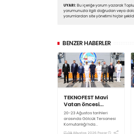
UYARI:
Bu içeriğe yorum yazarak Toplul
yorumunuzla ilgili doğrudan veya dola
yorumlardan site yönetimi hiçbir şeki
BENZER HABERLER
TEKNOFEST Mavi
Vatan öncesi
toplantı yapıldı
20-23 Ağustos tarihleri
arasında Gölcük Tersanesi
Komutanlığı’nda
düzenlenecek olan
09 Ağustos 2026 Pazar