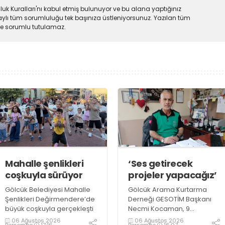
uk Kuralları'nı kabul etmiş bulunuyor ve bu alana yaptığınız
ylı tüm sorumluluğu tek başınıza üstleniyorsunuz. Yazılan tüm
lde sorumlu tutulamaz.
Mahalle şenlikleri
‘Ses getirecek
coşkuyla sürüyor
projeler yapacağız’
Gölcük Belediyesi Mahalle
Gölcük Arama Kurtarma
Şenlikleri Değirmendere’de
Derneği GESOTİM Başkanı
büyük coşkuyla gerçekleşti
Necmi Kocaman, 9
Ağustos’ta gerçekleşecek
06 Ağustos 2026
06 Ağustos 2026
Perşembe
17:16
Perşembe
16:07