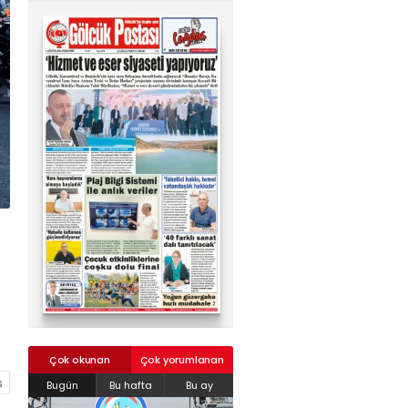
02624132333
haber@golcukpostasi.com
Çok okunan
Çok yorumlanan
Bugün
Bu hafta
Bu ay