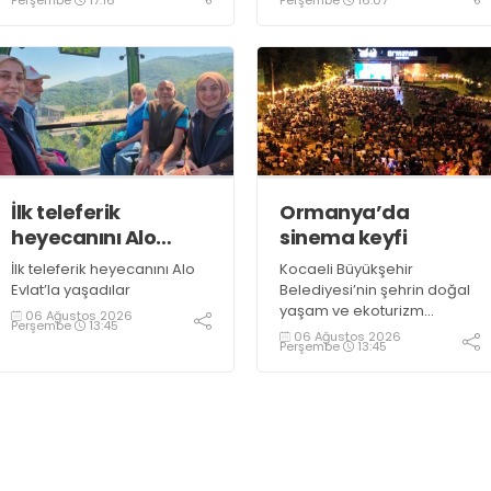
sınavın ardından 4. Akredite
ekip çalışmalarını
tamamlayacaklarını ifade
ederek açıklamalarda
bulundu. Kocaman,
“Gölcük’te ve Kocaeli
genelinde ses getirecek
projelerimizi tek tek hayata
geçireceğiz” dedi
İlk teleferik
Ormanya’da
heyecanını Alo
sinema keyfi
Evlat’la yaşadılar
İlk teleferik heyecanını Alo
Kocaeli Büyükşehir
Evlat’la yaşadılar
Belediyesi’nin şehrin doğal
yaşam ve ekoturizm
06 Ağustos 2026
Perşembe
13:45
merkezi Ormanya’da
06 Ağustos 2026
Perşembe
13:45
düzenlediği “Gece
Sineması” etkinliği
vatandaşlardan büyük ilgi
görüyor