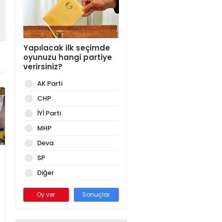
Yapılacak ilk seçimde
oyunuzu hangi partiye
verirsiniz?
AK Parti
CHP
İYİ Parti
MHP
Deva
SP
Diğer
Oy ver
Sonuçlar