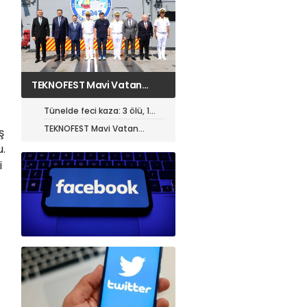
TEKNOFEST Mavi Vatan
öncesi toplantı yapıldı
Tünelde feci kaza: 3 ölü, 1
ağır yaralı
TEKNOFEST Mavi Vatan
ş
öncesi toplantı yapıldı
.
i