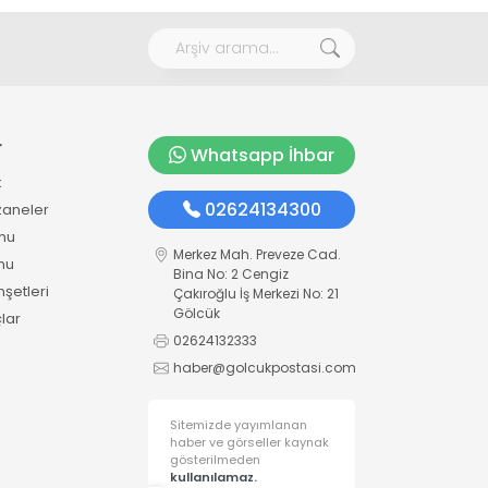
r
Whatsapp İhbar
k
02624134300
zaneler
mu
Merkez Mah. Preveze Cad.
mu
Bina No: 2 Cengiz
şetleri
Çakıroğlu İş Merkezi No: 21
Gölcük
lar
02624132333
haber@golcukpostasi.com
Sitemizde yayımlanan
haber ve görseller kaynak
gösterilmeden
kullanılamaz.