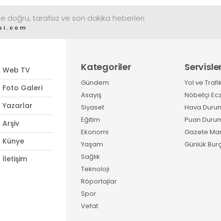
e doğru, tarafsız ve son dakika heberleri
si.com
Kategoriler
Servisle
Web TV
Gündem
Yol ve Trafi
Foto Galeri
Asayiş
Nöbetçi Ec
Yazarlar
Siyaset
Hava Duru
Eğitim
Puan Duru
Arşiv
Ekonomi
Gazete Man
Künye
Yaşam
Günlük Burç
Sağlık
İletişim
Teknoloji
Röportajlar
Spor
Vefat