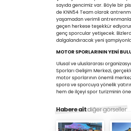
sayıda gencimiz var. Böyle bir pis
de KNN54 Team olarak antrenmanl
yaşamadan verimli antrenmanlar 
geçen herkese teşekkür ediyorum
genç sporcular yetişecek. Bizler
dalgalandıracak yeni şampiyonlar 
MOTOR SPORLARININ YENİ BU
Ulusal ve uluslararası organizas
Sporları Gelişim Merkezi, gerçekl
motor sporlarının önemli merkezle
spora ve sporcuya yönelik yatır
hem de ilçeyi spor turizminin öne
Habere ait
diğer görseller