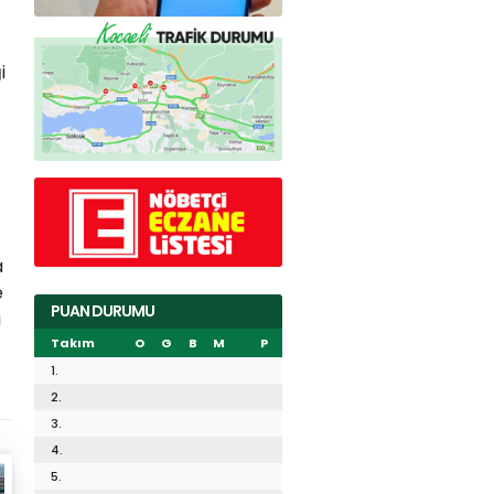
i
a
e
PUAN DURUMU
ı
Takım
O
G
B
M
P
1.
2.
3.
4.
5.