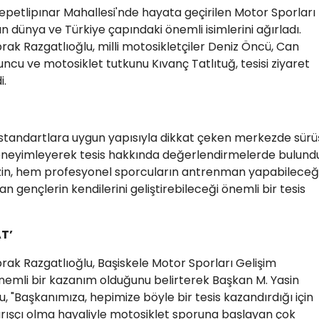
Sepetlipınar Mahallesi'nde hayata geçirilen Motor Sporları
n dünya ve Türkiye çapındaki önemli isimlerini ağırladı.
k Razgatlıoğlu, milli motosikletçiler Deniz Öncü, Can
ncu ve motosiklet tutkunu Kıvanç Tatlıtuğ, tesisi ziyaret
i.
 standartlara uygun yapısıyla dikkat çeken merkezde sürü
deneyimleyerek tesis hakkında değerlendirmelerde bulundu
zin, hem profesyonel sporcuların antrenman yapabileceğ
 gençlerin kendilerini geliştirebileceği önemli bir tesis
AT’
k Razgatlıoğlu, Başiskele Motor Sporları Gelişim
önemli bir kazanım olduğunu belirterek Başkan M. Yasin
u, "Başkanımıza, hepimize böyle bir tesis kazandırdığı için
rışçı olma hayaliyle motosiklet sporuna başlayan çok