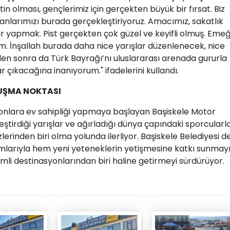
tin olması, gençlerimiz için gerçekten büyük bir fırsat. Biz
arımızı burada gerçekleştiriyoruz. Amacımız, sakatlık
yapmak. Pist gerçekten çok güzel ve keyifli olmuş. Emeğ
. İnşallah burada daha nice yarışlar düzenlenecek, nice
den sonra da Türk Bayrağı’nı uluslararası arenada gururla
çıkacağına inanıyorum." ifadelerini kullandı.
LUŞMA NOKTASI
yonlara ev sahipliği yapmaya başlayan Başiskele Motor
eştirdiği yarışlar ve ağırladığı dünya çapındaki sporcularl
rinden biri olma yolunda ilerliyor. Başiskele Belediyesi d
ımlarıyla hem yeni yeteneklerin yetişmesine katkı sunmay
mli destinasyonlarından biri haline getirmeyi sürdürüyor.