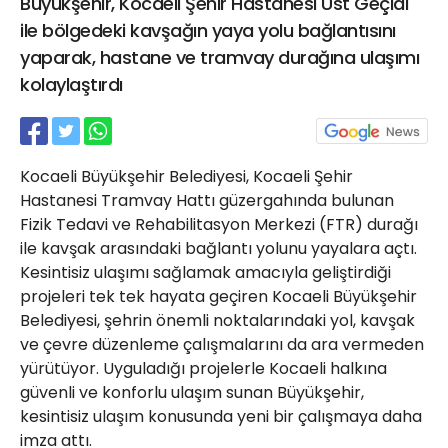
Büyükşehir, Kocaeli Şehir Hastanesi Üst Geçidi
21 Gölcük
ile bölgedeki kavşağın yaya yolu bağlantısını
02624132333
yaparak, hastane ve tramvay durağına ulaşımı
haber@golcukpostasi.com
kolaylaştırdı
Kocaeli Büyükşehir Belediyesi, Kocaeli Şehir
Hastanesi Tramvay Hattı güzergahında bulunan
Fizik Tedavi ve Rehabilitasyon Merkezi (FTR) durağı
ile kavşak arasındaki bağlantı yolunu yayalara açtı.
Kesintisiz ulaşımı sağlamak amacıyla geliştirdiği
projeleri tek tek hayata geçiren Kocaeli Büyükşehir
Belediyesi, şehrin önemli noktalarındaki yol, kavşak
ve çevre düzenleme çalışmalarını da ara vermeden
yürütüyor. Uyguladığı projelerle Kocaeli halkına
güvenli ve konforlu ulaşım sunan Büyükşehir,
kesintisiz ulaşım konusunda yeni bir çalışmaya daha
imza attı.