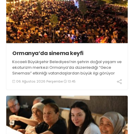
Ormanya’da sinema keyfi
Kocaeli Büyükşehir Belediyesi’nin şehrin doğal yaşam ve
ekoturizm merkezi Ormanya’da düzenlediği “Gece
Sineması” etkinliği vatandaşlardan büyük ilgi görüyor
06 Ağustos 2026 Perşembe
13:45