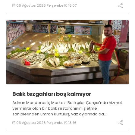
tamamlayacaklarını ifade ederek açıklamalarda
06 Ağustos 2026 Perşembe
16:07
bulundu. Kocaman, “Gölcük’te ve Kocaeli genelinde ses
getirecek projelerimizi tek tek hayata geçireceğiz” dedi
Balık tezgahları boş kalmıyor
Adnan Menderes İş Merkezi Balıkçılar Çarşısı’nda hizmet
vermekte olan bir balık restoranının işletme
sahiplerinden Emrah Kurtuluş, yaz aylarında da
tezgahlarda taze balık bulunduğunu ifade ederek “Yıl
06 Ağustos 2026 Perşembe
13:46
boyunca tezgahlarda taze balık bulmak mümkün
oluyor” dedi