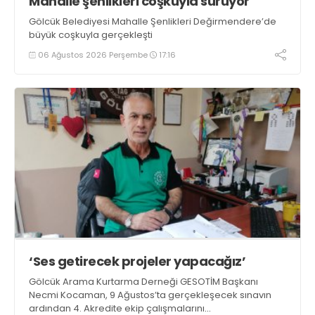
Mahalle şenlikleri coşkuyla sürüyor
Gölcük Belediyesi Mahalle Şenlikleri Değirmendere’de
büyük coşkuyla gerçekleşti
06 Ağustos 2026 Perşembe
17:16
‘Ses getirecek projeler yapacağız’
Gölcük Arama Kurtarma Derneği GESOTİM Başkanı
Necmi Kocaman, 9 Ağustos’ta gerçekleşecek sınavın
ardından 4. Akredite ekip çalışmalarını