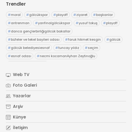
Trendler
#
moral
#
gölcükspor
#
playoff
#
ziyaret
#
başkanlar
#
antrenman
#
yarıfinalgölcükspor
#
yusuf tokuş
#
playoff
#
darıca gençlerbirliğigölcük bakallar
#
büfeler ve tekel bayileri odası
#
faruk hikmet kesgin
#
gölcük
#
gölcük belediyesiesnaf
#
tuncay yıldız
#
seçim
#
esnaf odası
#
necmi kocamanAyhan Zeytinoğlu
#
Kocaeli Sanayi Odası
Web TV
Foto Galeri
Yazarlar
Arşiv
Künye
İletişim