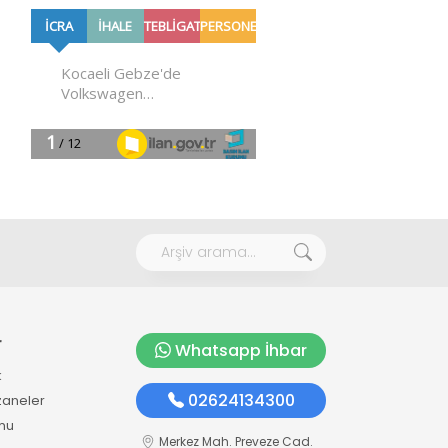
r
Whatsapp İhbar
k
02624134300
zaneler
mu
Merkez Mah. Preveze Cad.