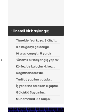
‘Önemli bir başlangıç
yaptık’
Tünelde feci kaza: 3 ölü, 1
ağır yaralı
Iza buğdayı geleceğe
taşınıyor
İki araç çarpıştı: 6 yaralı
n
‘Önemli bir başlangıç yaptık’
m
Körfez’de kulaçlar 4. kez
atıldı
Değirmendere’de
muhteşem festival
Tadilat yapılan çatıda
yangın
İş yerlerine saldıran 8 şüpheli
tutuklandı
Gölcüklü Saygınlar
hizmetten memnun
Muhammed Efe Küçük
profesyonel oldu