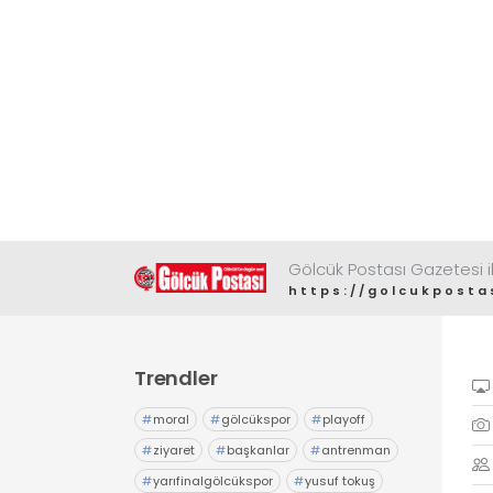
Gölcük Postası Gazetesi il
https://golcukposta
Trendler
#
moral
#
gölcükspor
#
playoff
#
ziyaret
#
başkanlar
#
antrenman
#
yarıfinalgölcükspor
#
yusuf tokuş