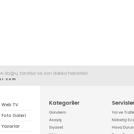
e doğru, tarafsız ve son dakika heberleri
si.com
Kategoriler
Servisle
Web TV
Gündem
Yol ve Trafi
Foto Galeri
Asayiş
Nöbetçi Ec
Yazarlar
Siyaset
Hava Duru