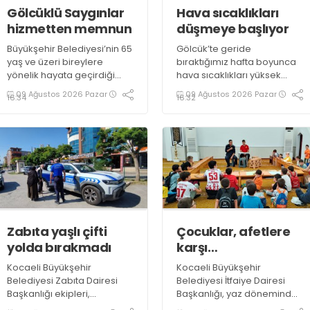
Gölcüklü Saygınlar
Hava sıcaklıkları
hizmetten memnun
düşmeye başlıyor
Büyükşehir Belediyesi’nin 65
Gölcük’te geride
yaş ve üzeri bireylere
bıraktığımız hafta boyunca
yönelik hayata geçirdiği
hava sıcaklıkları yüksek
“Saygınlar Kulübü”, İzmit’in
seviyelerde seyretmiş,
09 Ağustos 2026 Pazar
09 Ağustos 2026 Pazar
16:34
16:32
ardından Gölcük’te hizmete
güneşli hava özellikle öğle
açılmıştı. Üyeler, kulüpteki
saatlerinde vatandaşlara
hizmetlerden
zor anlar yaşatmıştı. Yeni
memnuniyetlerini ifade etti
haftada sıcaklıkların bir
miktar düşmesi beklenirken
parçalı bulutlu ve güneşli
hava ihtimali öne çıkıyor
Zabıta yaşlı çifti
Çocuklar, afetlere
yolda bırakmadı
karşı
bilinçlendiriliyor
Kocaeli Büyükşehir
Kocaeli Büyükşehir
Belediyesi Zabıta Dairesi
Belediyesi İtfaiye Dairesi
Başkanlığı ekipleri,
Başkanlığı, yaz döneminde
Belçika’dan geldiği
Kur’an kurslarında ve yaz