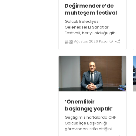
Değirmendere’de
muhteşem festival
Gölcük Belediyesi
Geleneksel El Sanatları
Festivali, her yıl olduğu gibi
bu yıl da göz nuru binlerce
09 Ağustos 2026 Pazar
16:35
ürün ve el emeği ustası
sanatçının katılımı ile 3 gün
boyunca Değirmendere
İskele meydanında
gerçekleştirildi
‘Önemli bir
başlangıç yaptık’
Geçtiğimiz haftalarda CHP
Gölcük İlçe Başkanlığı
görevinden istifa ettiğini
açıklayan Mehmet Uzuner,