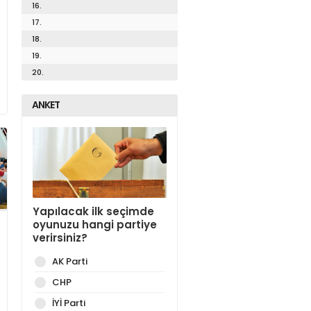
16.
17.
18.
19.
20.
ANKET
Yapılacak ilk seçimde
oyunuzu hangi partiye
verirsiniz?
AK Parti
CHP
İYİ Parti