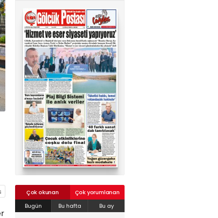
02624132333
haber@golcukpostasi.com
Çok okunan
Çok yorumlanan
Bugün
Bu hafta
Bu ay
er