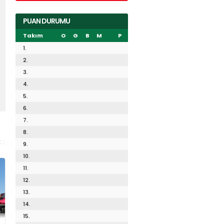
PUAN DURUMU
Takım
O
G
B
M
P
1.
2.
3.
4.
5.
6.
7.
8.
9.
10.
11.
12.
13.
14.
15.