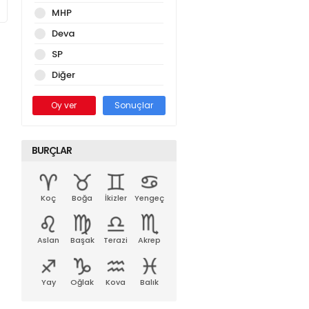
MHP
Deva
SP
Diğer
Oy ver
Sonuçlar
BURÇLAR
Koç
Boğa
İkizler
Yengeç
Aslan
Başak
Terazi
Akrep
Yay
Oğlak
Kova
Balık