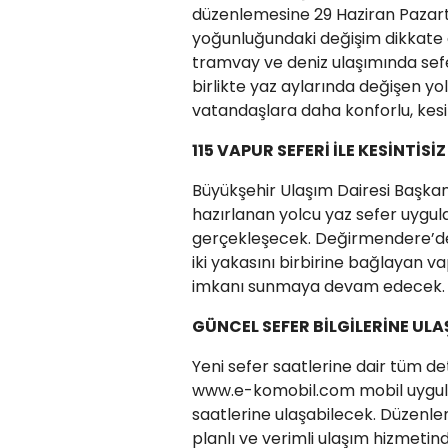
düzenlemesine 29 Haziran Pazart
yoğunluğundaki değişim dikkate a
tramvay ve deniz ulaşımında sef
birlikte yaz aylarında değişen yo
vatandaşlara daha konforlu, kesin
115 VAPUR SEFERİ İLE KESİNTİSİ
Büyükşehir Ulaşım Dairesi Başkan
hazırlanan yolcu yaz sefer uygu
gerçekleşecek. Değirmendere’den
iki yakasını birbirine bağlayan va
imkanı sunmaya devam edecek.
GÜNCEL SEFER BİLGİLERİNE ULA
Yeni sefer saatlerine dair tüm det
www.e-komobil.com mobil uygula
saatlerine ulaşabilecek. Düzen
planlı ve verimli ulaşım hizmeti