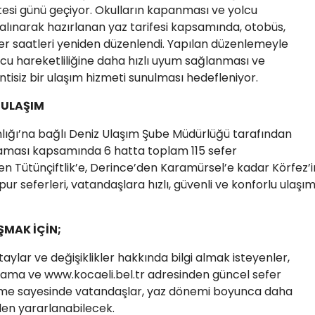
esi günü geçiyor. Okulların kapanması ve yolcu
lınarak hazırlanan yaz tarifesi kapsamında, otobüs,
er saatleri yeniden düzenlendi. Yapılan düzenlemeyle
lcu hareketliliğine daha hızlı uyum sağlanması ve
tisiz bir ulaşım hizmeti sunulması hedefleniyor.
Z ULAŞIM
lığı’na bağlı Deniz Ulaşım Şube Müdürlüğü tarafından
laması kapsamında 6 hatta toplam 115 sefer
 Tütünçiftlik’e, Derince’den Karamürsel’e kadar Körfez’i
pur seferleri, vatandaşlara hızlı, güvenli ve konforlu ulaşı
ŞMAK İÇİN;
aylar ve değişiklikler hakkında bilgi almak isteyenler,
ma ve www.kocaeli.bel.tr adresinden güncel sefer
leme sayesinde vatandaşlar, yaz dönemi boyunca daha
nden yararlanabilecek.