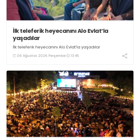
İlk teleferik heyecanını Alo Evlat’la
yaşadılar
İlk teleferik heyecanını Alo Evlat’la yaşadılar
06 Ağustos 2026 Perşembe
13:45