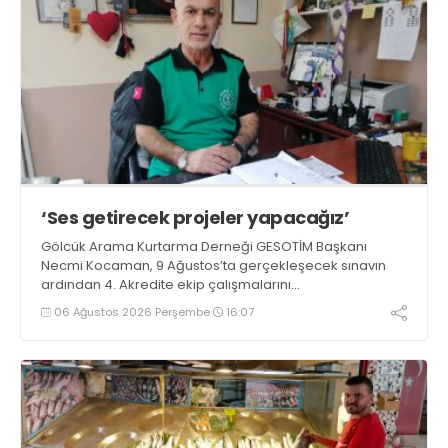
‘Ses getirecek projeler yapacağız’
Gölcük Arama Kurtarma Derneği GESOTİM Başkanı
Necmi Kocaman, 9 Ağustos’ta gerçekleşecek sınavın
ardından 4. Akredite ekip çalışmalarını
tamamlayacaklarını ifade ederek açıklamalarda
06 Ağustos 2026 Perşembe
16:07
bulundu. Kocaman, “Gölcük’te ve Kocaeli genelinde ses
getirecek projelerimizi tek tek hayata geçireceğiz” dedi