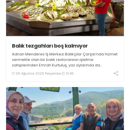
Balık tezgahları boş kalmıyor
Adnan Menderes İş Merkezi Balıkçılar Çarşısı’nda hizmet
vermekte olan bir balık restoranının işletme
sahiplerinden Emrah Kurtuluş, yaz aylarında da
tezgahlarda taze balık bulunduğunu ifade ederek “Yıl
06 Ağustos 2026 Perşembe
13:46
boyunca tezgahlarda taze balık bulmak mümkün
oluyor” dedi