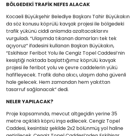
BÖLGEDEKİ TRAFİK NEFES ALACAK
Kocaeli Büyükşehir Belediye Başkanı Tahir Büyükakın
da söz konusu köprülü kavşak projesi ile bölgedeki
trafik yükünü ciddi anlamda azaltacaklarını
vurguladı. “Ulaşımda tıkanan damarları tek tek
açıyoruz” ifadesini kullanan Başkan Büyükakın,
“Eskihisar Feribot Yolu ile Cengiz Topel Caddesi’nin
kesiştiği noktada başlattığımız köprülü kavşak
projesi ile feribot yolu ve çevre caddelerin yükü
hafifleyecek. Trafik daha akıcı, ulaşım daha güvenli
hale gelecek. Hem zamandan hem yakıttan
tasarruf sağlanacak” dedi.
NELER YAPILACAK?
Proje kapsamında, mevcut altgeçidin yerine 35
metre açıklıklı köprü inşa edilecek. Cengiz Topel
Caddesi, kesintisiz şekilde 2x2 bölünmüş yol haline
getirilecek. Cengiz Topel Caddesi’nden Eskihisar