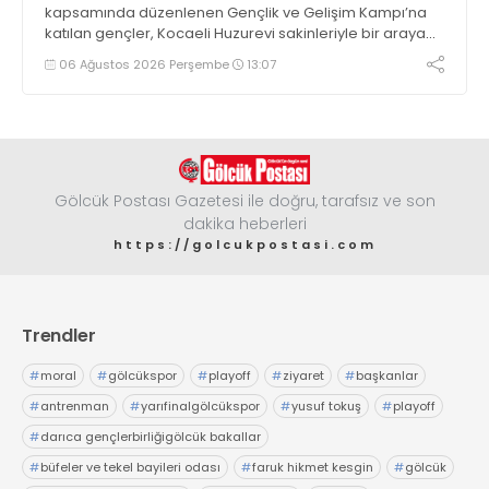
kapsamında düzenlenen Gençlik ve Gelişim Kampı’na
katılan gençler, Kocaeli Huzurevi sakinleriyle bir araya
geldi
06 Ağustos 2026 Perşembe
13:07
Gölcük Postası Gazetesi ile doğru, tarafsız ve son
dakika heberleri
https://golcukpostasi.com
Trendler
#
moral
#
gölcükspor
#
playoff
#
ziyaret
#
başkanlar
#
antrenman
#
yarıfinalgölcükspor
#
yusuf tokuş
#
playoff
#
darıca gençlerbirliğigölcük bakallar
#
büfeler ve tekel bayileri odası
#
faruk hikmet kesgin
#
gölcük