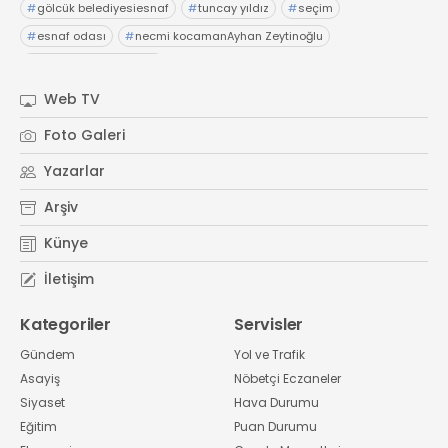
#
gölcük belediyesiesnaf
#
tuncay yıldız
#
seçim
#
esnaf odası
#
necmi kocamanAyhan Zeytinoğlu
#
Kocaeli Sanayi Odası
Web TV
Foto Galeri
Yazarlar
Arşiv
Künye
İletişim
Kategoriler
Servisler
Gündem
Yol ve Trafik
Asayiş
Nöbetçi Eczaneler
Siyaset
Hava Durumu
Eğitim
Puan Durumu