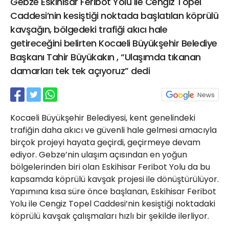
Gebze Eskihisar Feribot Yolu ile Cengiz Topel
21 Gölcük
Caddesi’nin kesiştiği noktada başlatılan köprülü
02624132333
kavşağın, bölgedeki trafiği akıcı hale
haber@golcukpostasi.com
getireceğini belirten Kocaeli Büyükşehir Belediye
Başkanı Tahir Büyükakın , “Ulaşımda tıkanan
damarları tek tek açıyoruz” dedi
Kocaeli Büyükşehir Belediyesi, kent genelindeki
trafiğin daha akıcı ve güvenli hale gelmesi amacıyla
birçok projeyi hayata geçirdi, geçirmeye devam
ediyor. Gebze’nin ulaşım açısından en yoğun
bölgelerinden biri olan Eskihisar Feribot Yolu da bu
kapsamda köprülü kavşak projesi ile dönüştürülüyor.
Yapımına kısa süre önce başlanan, Eskihisar Feribot
Yolu ile Cengiz Topel Caddesi’nin kesiştiği noktadaki
köprülü kavşak çalışmaları hızlı bir şekilde ilerliyor.