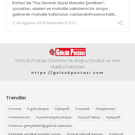
Körfez’de “Yaz Seninle Güzel Mahalle Şenlikleri”,
çocukları, aileleri ve mahalle sakinlerini bir araya
getirerek mahalle kültürünün canlandırılmasına katkı
sağlıyor
06 Ağustos 2026 Perşembe
13:07
Gölcük Postası Gazetesi ile doğru, tarafsız ve son
dakika heberleri
https://golcukpostasi.com
Trendler
#
moral
#
gölcükspor
#
playoff
#
ziyaret
#
başkanlar
#
antrenman
#
yarıfinalgölcükspor
#
yusuf tokuş
#
playoff
#
darıca gençlerbirliğigölcük bakallar
#
büfeler ve tekel bayileri odası
#
faruk hikmet kesgin
#
gölcük