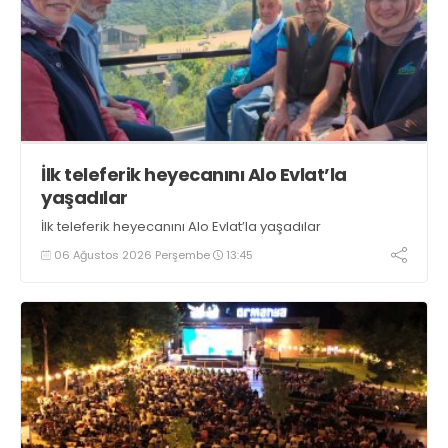
İlk teleferik heyecanını Alo Evlat’la
yaşadılar
İlk teleferik heyecanını Alo Evlat’la yaşadılar
06 Ağustos 2026 Perşembe
13:45