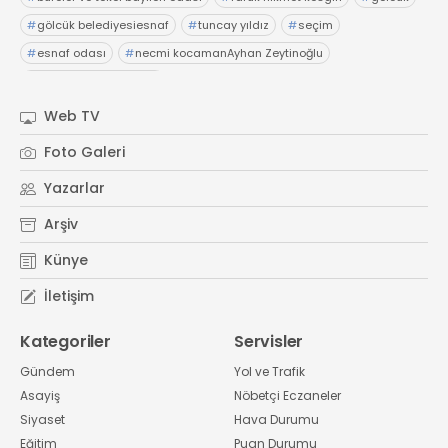
#
gölcük belediyesiesnaf
#
tuncay yıldız
#
seçim
#
esnaf odası
#
necmi kocamanAyhan Zeytinoğlu
#
Kocaeli Sanayi Odası
Web TV
Foto Galeri
Yazarlar
Arşiv
Künye
İletişim
Kategoriler
Servisler
Gündem
Yol ve Trafik
Asayiş
Nöbetçi Eczaneler
Siyaset
Hava Durumu
Eğitim
Puan Durumu