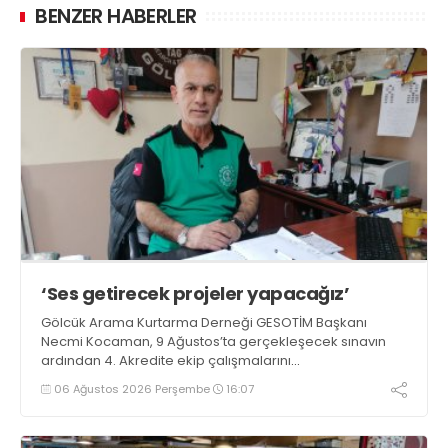
BENZER HABERLER
‘Ses getirecek projeler yapacağız’
Gölcük Arama Kurtarma Derneği GESOTİM Başkanı
Necmi Kocaman, 9 Ağustos’ta gerçekleşecek sınavın
ardından 4. Akredite ekip çalışmalarını
tamamlayacaklarını ifade ederek açıklamalarda
06 Ağustos 2026 Perşembe
16:07
bulundu. Kocaman, “Gölcük’te ve Kocaeli genelinde ses
getirecek projelerimizi tek tek hayata geçireceğiz” dedi