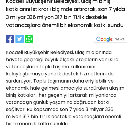
Kocaeli Büyükşehir Belediyesi, ulaşım biniş
21 Gölcük
katkılarını istikrarlı biçimde artırarak, son 7 yılda
02624132333
3 milyar 336 milyon 317 bin TL’lik destekle
haber@golcukpostasi.com
vatandaşlara önemli bir ekonomik katkı sundu
Kocaeli Büyükşehir Belediyesi, ulaşım alanında
hayata geçirdiği büyük ölçekli projelerin yanı sıra
vatandaşların toplu taşıma kullanımını
kolaylaştırmaya yönelik destek hizmetlerini de
sürdürüyor. Toplu taşımanın daha erişilebilir ve
ekonomik hale gelmesi amacıyla sürdürülen ulaşım
biniş katkıları, her geçen yıl artarak milyonlarca
vatandaşın günlük yaşamına doğrudan katkı
sağlıyor. Bu kapsamda son 7 yılda 3 milyar 336
milyon 317 bin TL’lik destekle vatandaşlara önemli
bir ekonomik katkı sunuldu.