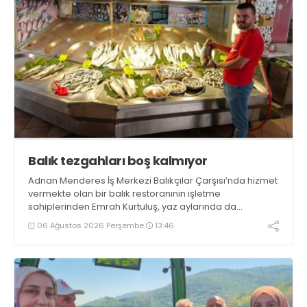
Balık tezgahları boş kalmıyor
Adnan Menderes İş Merkezi Balıkçılar Çarşısı’nda hizmet
vermekte olan bir balık restoranının işletme
sahiplerinden Emrah Kurtuluş, yaz aylarında da
tezgahlarda taze balık bulunduğunu ifade ederek “Yıl
06 Ağustos 2026 Perşembe
13:46
boyunca tezgahlarda taze balık bulmak mümkün
oluyor” dedi