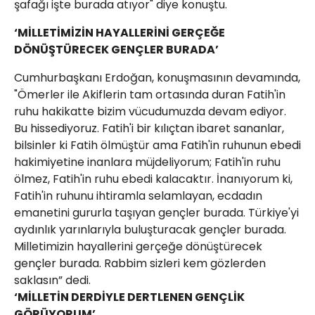
şafağı işte burada atıyor" diye konuştu.
‘MİLLETİMİZİN HAYALLERİNİ GERÇEĞE
DÖNÜŞTÜRECEK GENÇLER BURADA’
Cumhurbaşkanı Erdoğan, konuşmasının devamında,
"Ömerler ile Akiflerin tam ortasında duran Fatih'in
ruhu hakikatte bizim vücudumuzda devam ediyor.
Bu hissediyoruz. Fatih'i bir kılıçtan ibaret sananlar,
bilsinler ki Fatih ölmüştür ama Fatih'in ruhunun ebedi
hakimiyetine inanlara müjdeliyorum; Fatih'in ruhu
ölmez, Fatih'in ruhu ebedi kalacaktır. İnanıyorum ki,
Fatih'in ruhunu ihtiramla selamlayan, ecdadın
emanetini gururla taşıyan gençler burada. Türkiye'yi
aydınlık yarınlarıyla buluşturacak gençler burada.
Milletimizin hayallerini gerçeğe dönüştürecek
gençler burada. Rabbim sizleri kem gözlerden
saklasın” dedi.
‘MİLLETİN DERDİYLE DERTLENEN GENÇLİK
GÖRÜYORUM’