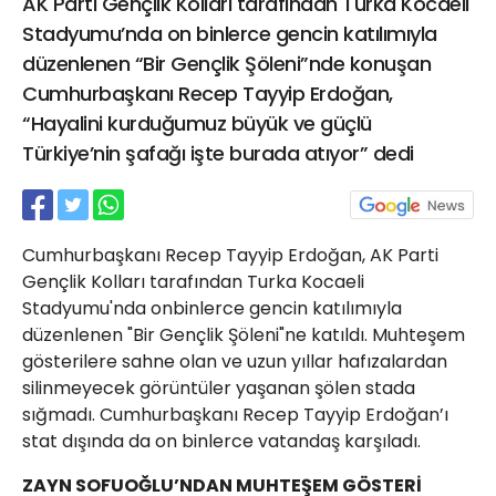
AK Parti Gençlik Kolları tarafından Turka Kocaeli
21 Gölcük
Stadyumu’nda on binlerce gencin katılımıyla
02624132333
düzenlenen “Bir Gençlik Şöleni”nde konuşan
haber@golcukpostasi.com
Cumhurbaşkanı Recep Tayyip Erdoğan,
“Hayalini kurduğumuz büyük ve güçlü
Türkiye’nin şafağı işte burada atıyor” dedi
Cumhurbaşkanı Recep Tayyip Erdoğan, AK Parti
Gençlik Kolları tarafından Turka Kocaeli
Stadyumu'nda onbinlerce gencin katılımıyla
düzenlenen "Bir Gençlik Şöleni"ne katıldı. Muhteşem
gösterilere sahne olan ve uzun yıllar hafızalardan
silinmeyecek görüntüler yaşanan şölen stada
sığmadı. Cumhurbaşkanı Recep Tayyip Erdoğan’ı
stat dışında da on binlerce vatandaş karşıladı.
ZAYN SOFUOĞLU’NDAN MUHTEŞEM GÖSTERİ