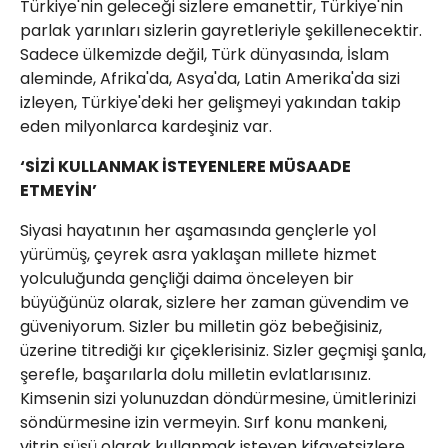
Türkiye'nin geleceği sizlere emanettir, Türkiye'nin
parlak yarınları sizlerin gayretleriyle şekillenecektir.
Sadece ülkemizde değil, Türk dünyasında, İslam
aleminde, Afrika'da, Asya'da, Latin Amerika'da sizi
izleyen, Türkiye'deki her gelişmeyi yakından takip
eden milyonlarca kardeşiniz var.
‘SİZİ KULLANMAK İSTEYENLERE MÜSAADE
ETMEYİN’
Siyasi hayatının her aşamasında gençlerle yol
yürümüş, çeyrek asra yaklaşan millete hizmet
yolculuğunda gençliği daima önceleyen bir
büyüğünüz olarak, sizlere her zaman güvendim ve
güveniyorum. Sizler bu milletin göz bebeğisiniz,
üzerine titrediği kır çiçeklerisiniz. Sizler geçmişi şanla,
şerefle, başarılarla dolu milletin evlatlarısınız.
Kimsenin sizi yolunuzdan döndürmesine, ümitlerinizi
söndürmesine izin vermeyin. Sırf konu mankeni,
vitrin süsü olarak kullanmak isteyen kifayetsizlere