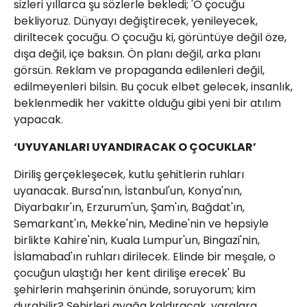
sizleri yıllarca şu sözlerle bekledi; 'O çocuğu
bekliyoruz. Dünyayı değiştirecek, yenileyecek,
diriltecek çocuğu. O çocuğu ki, görüntüye değil öze,
dışa değil, içe baksın. Ön planı değil, arka planı
görsün. Reklam ve propaganda edilenleri değil,
edilmeyenleri bilsin. Bu çocuk elbet gelecek, insanlık,
beklenmedik her vakitte olduğu gibi yeni bir atılım
yapacak.
‘UYUYANLARI UYANDIRACAK O ÇOCUKLAR’
Diriliş gerçekleşecek, kutlu şehitlerin ruhları
uyanacak. Bursa'nın, İstanbul'un, Konya'nın,
Diyarbakır'ın, Erzurum'un, Şam'ın, Bağdat'ın,
Semarkant'ın, Mekke'nin, Medine'nin ve hepsiyle
birlikte Kahire'nin, Kuala Lumpur'un, Bingazi'nin,
İslamabad'ın ruhları dirilecek. Elinde bir meşale, o
çocuğun ulaştığı her kent dirilişe erecek' Bu
şehirlerin mahşerinin önünde, soruyorum; kim
durabilir? Şehirleri ayağa kaldıracak, yaralara