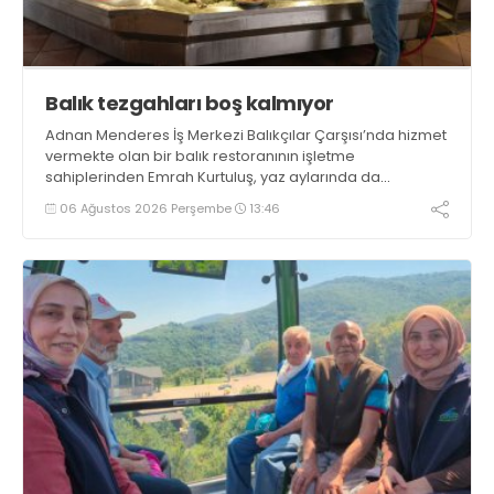
Balık tezgahları boş kalmıyor
Adnan Menderes İş Merkezi Balıkçılar Çarşısı’nda hizmet
vermekte olan bir balık restoranının işletme
sahiplerinden Emrah Kurtuluş, yaz aylarında da
tezgahlarda taze balık bulunduğunu ifade ederek “Yıl
06 Ağustos 2026 Perşembe
13:46
boyunca tezgahlarda taze balık bulmak mümkün
oluyor” dedi