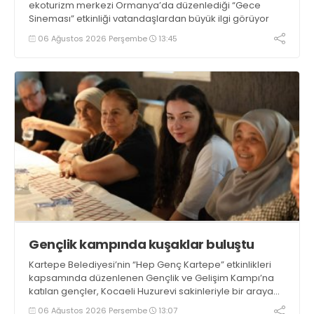
ekoturizm merkezi Ormanya’da düzenlediği “Gece
Sineması” etkinliği vatandaşlardan büyük ilgi görüyor
06 Ağustos 2026 Perşembe
13:45
Gençlik kampında kuşaklar buluştu
Kartepe Belediyesi’nin “Hep Genç Kartepe” etkinlikleri
kapsamında düzenlenen Gençlik ve Gelişim Kampı’na
katılan gençler, Kocaeli Huzurevi sakinleriyle bir araya
geldi
06 Ağustos 2026 Perşembe
13:07