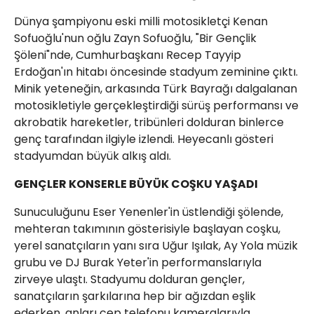
Dünya şampiyonu eski milli motosikletçi Kenan
Sofuoğlu'nun oğlu Zayn Sofuoğlu, "Bir Gençlik
Şöleni"nde, Cumhurbaşkanı Recep Tayyip
Erdoğan'ın hitabı öncesinde stadyum zeminine çıktı.
Minik yeteneğin, arkasında Türk Bayrağı dalgalanan
motosikletiyle gerçekleştirdiği sürüş performansı ve
akrobatik hareketler, tribünleri dolduran binlerce
genç tarafından ilgiyle izlendi. Heyecanlı gösteri
stadyumdan büyük alkış aldı.
GENÇLER KONSERLE BÜYÜK COŞKU YAŞADI
Sunuculuğunu Eser Yenenler'in üstlendiği şölende,
mehteran takımının gösterisiyle başlayan coşku,
yerel sanatçıların yanı sıra Uğur Işılak, Ay Yola müzik
grubu ve DJ Burak Yeter'in performanslarıyla
zirveye ulaştı. Stadyumu dolduran gençler,
sanatçıların şarkılarına hep bir ağızdan eşlik
ederken, anları cep telefonu kameralarıyla