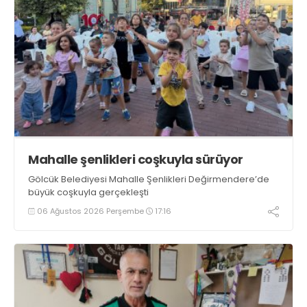
Mahalle şenlikleri coşkuyla sürüyor
Gölcük Belediyesi Mahalle Şenlikleri Değirmendere’de
büyük coşkuyla gerçekleşti
06 Ağustos 2026 Perşembe
17:16