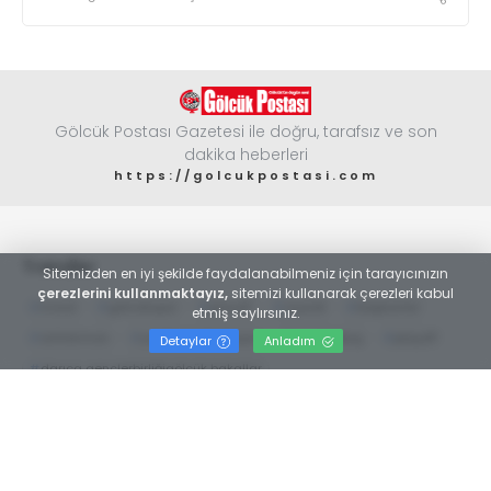
Gölcük Postası Gazetesi ile doğru, tarafsız ve son
dakika heberleri
https://golcukpostasi.com
Trendler
Sitemizden en iyi şekilde faydalanabilmeniz için tarayıcınızın
çerezlerini kullanmaktayız,
sitemizi kullanarak çerezleri kabul
#
moral
#
gölcükspor
#
playoff
#
ziyaret
#
başkanlar
etmiş saylırsınız.
#
antrenman
#
yarıfinalgölcükspor
#
yusuf tokuş
#
playoff
Detaylar
Anladım
#
darıca gençlerbirliğigölcük bakallar
#
büfeler ve tekel bayileri odası
#
faruk hikmet kesgin
#
gölcük
#
gölcük belediyesiesnaf
#
tuncay yıldız
#
seçim
#
esnaf odası
#
necmi kocamanAyhan Zeytinoğlu