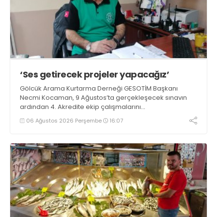
‘Ses getirecek projeler yapacağız’
Gölcük Arama Kurtarma Derneği GESOTİM Başkanı
Necmi Kocaman, 9 Ağustos’ta gerçekleşecek sınavın
ardından 4. Akredite ekip çalışmalarını
tamamlayacaklarını ifade ederek açıklamalarda
06 Ağustos 2026 Perşembe
16:07
bulundu. Kocaman, “Gölcük’te ve Kocaeli genelinde ses
getirecek projelerimizi tek tek hayata geçireceğiz” dedi