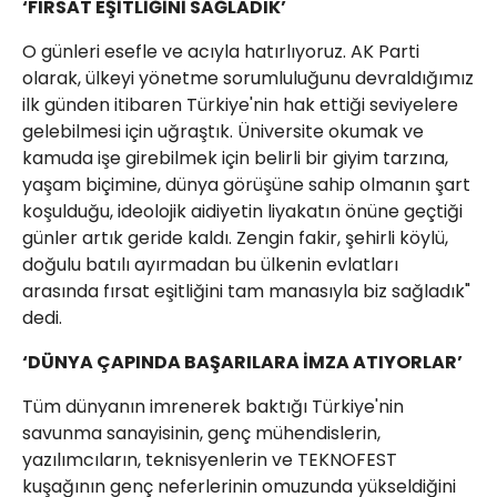
‘FIRSAT EŞİTLİĞİNİ SAĞLADIK’
O günleri esefle ve acıyla hatırlıyoruz. AK Parti
olarak, ülkeyi yönetme sorumluluğunu devraldığımız
ilk günden itibaren Türkiye'nin hak ettiği seviyelere
gelebilmesi için uğraştık. Üniversite okumak ve
kamuda işe girebilmek için belirli bir giyim tarzına,
yaşam biçimine, dünya görüşüne sahip olmanın şart
koşulduğu, ideolojik aidiyetin liyakatın önüne geçtiği
günler artık geride kaldı. Zengin fakir, şehirli köylü,
doğulu batılı ayırmadan bu ülkenin evlatları
arasında fırsat eşitliğini tam manasıyla biz sağladık"
dedi.
‘DÜNYA ÇAPINDA BAŞARILARA İMZA ATIYORLAR’
Tüm dünyanın imrenerek baktığı Türkiye'nin
savunma sanayisinin, genç mühendislerin,
yazılımcıların, teknisyenlerin ve TEKNOFEST
kuşağının genç neferlerinin omuzunda yükseldiğini