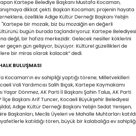
yapan Kartepe Belediye Başkanı Mustafa Kocaman,
yanışmaya dikkat çekti. Başkan Kocaman; projenin hayata
eklere, özellikle Adige Kültür Derneği Başkanı Yebjin
"Kartepe bir mozaik, biz bu mozaiğin en değerli
ültürünü bugün burada taçlandırıyoruz. Kartepe Belediyes
a değil, bir hafıza merkezidir. Gelecek nesiller köklerini
 geçen gün gelişiyor, büyüyor. Kültürel güzellikleri de
lere bir miras olarak kalacak” dedi.
 HALK BULUŞMASI
Kocaman’ın ev sahipliği yaptığı törene; Milletvekilleri
ocaeli Vali Yardımcısı Salih Bıçak, Kartepe Kaymakamı
aşar Dönmez, AK Parti İl Başkanı Şahin Talus, AK Parti
İlçe Başkanı Arif Tuncer, Kocaeli Büyükşehir Belediyesi
ildal, Adige Kültür Derneği Başkanı Yebjin Sedat Yenişen,
e Başkanları, Meclis Üyeleri ve Mahalle Muhtarları katıldı
afetlerle katıldığı tören, büyük bir kalabalığa ev sahipliğ