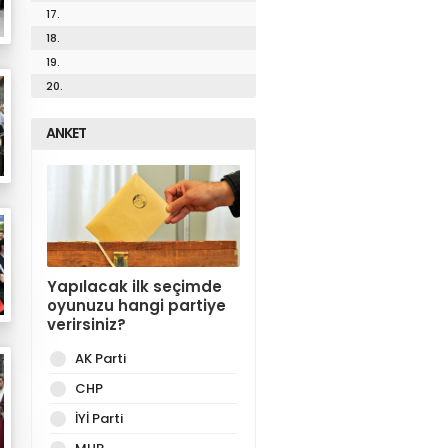
17.
18.
19.
20.
ANKET
Yapılacak ilk seçimde
oyunuzu hangi partiye
verirsiniz?
AK Parti
CHP
İYİ Parti