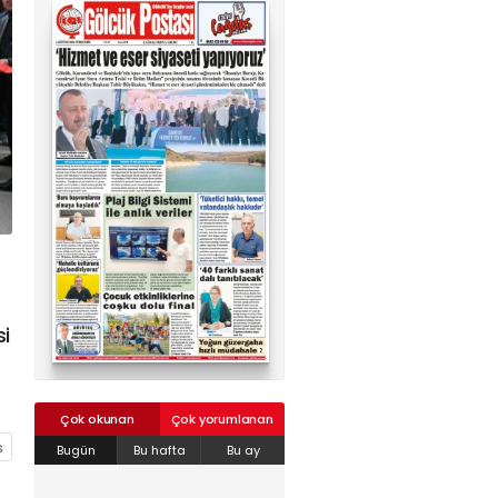
02624132333
haber@golcukpostasi.com
si
Çok okunan
Çok yorumlanan
Bugün
Bu hafta
Bu ay