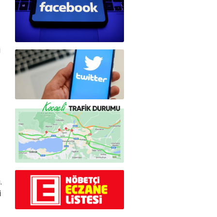
i
.
i