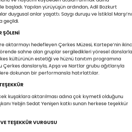
e başladı. Yapılan yürüyüşün ardından, Adil Bozkurt
 duygusal anlar yaşattı. Saygı duruşu ve İstiklal Marşı’n
geçildi.
R ŞÖLENİ
re aktarmayı hedefleyen Çerkes Müzesi, Kartepe’nin ikinc
Törende sahne alan gruplar sergiledikleri yöresel danslarl
rkes kültürünün estetiği ve hüznü tanıtım programına
u Çerkes danslarıyla, Apşa ve Nartlar grubu ağıtlarıyla
ere dokunan bir performansla hatırlattılar.
 TEŞEKKÜR
ek kuşaklara aktarılması adına çok kıymetli olduğunu
şkanı Yebjin Sedat Yenişen katkı sunan herkese teşekkür
 VE TEŞEKKÜR VURGUSU