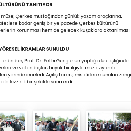
KÜLTÜRÜNÜ TANITIYOR
n müze; Çerkes mutfağından günlük yaşam araçlarına,
afetlere kadar geniş bir yelpazede Çerkes kültürünü
eğerlerin korunması hem de gelecek kuşaklara aktarılması
 YÖRESEL İKRAMLAR SUNULDU
ardından, Prof. Dr. Fethi Güngör’ün yaptığı dua eşliğinde
üyeleri ve vatandaşlar, büyük bir ilgiyle müze ziyareti
ri yerinde inceledi. Açılış töreni, misafirlere sunulan zeng
 ile lezzetli bir şekilde sona erdi.