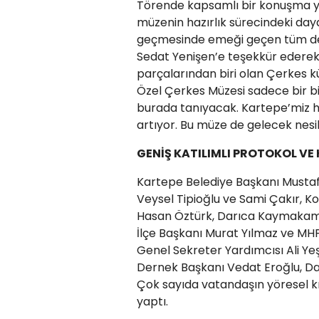
Törende kapsamlı bir konuşma 
müzenin hazırlık sürecindeki da
geçmesinde emeği geçen tüm dern
Sedat Yenişen’e teşekkür ederek 
parçalarından biri olan Çerkes k
Özel Çerkes Müzesi sadece bir bin
burada tanıyacak. Kartepe’miz her
artıyor. Bu müze de gelecek nesil
GENİŞ KATILIMLI PROTOKOL VE
Kartepe Belediye Başkanı Mustafa 
Veysel Tipioğlu ve Sami Çakır, K
Hasan Öztürk, Darıca Kaymakamı Y
İlçe Başkanı Murat Yılmaz ve MHP 
Genel Sekreter Yardımcısı Ali Yeş
Dernek Başkanı Vedat Eroğlu, Dair
Çok sayıda vatandaşın yöresel kıy
yaptı.