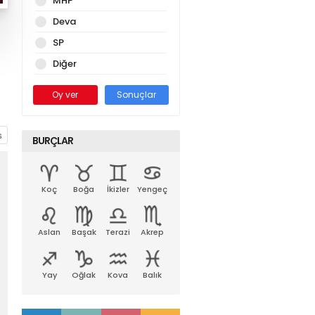
MHP
Deva
SP
Diğer
Oy ver
Sonuçlar
BURÇLAR
Koç
Boğa
İkizler
Yengeç
Aslan
Başak
Terazi
Akrep
Yay
Oğlak
Kova
Balık