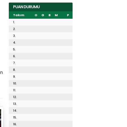
PUAN DURUMU
Takım
O
G
B
M
P
1.
2.
3.
4.
5.
6.
7.
8.
in
9.
10.
11.
12.
13.
14.
15.
16.