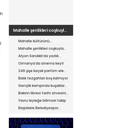
ın
Mahalle şenlikleri coşkuyla
sürüyor
Mahalle kültürünü
i
canlandıran şenlik
Mahalle şenlikleri coşkuyla
a
sürüyor
Afyon Sandıklı’da yazlık
patates hasadı
Ormanya’da sinema keyfi
246 şişe kaçak parfüm ele
geçirildi
Balık tezgahları boş kalmıyor
Gençlik kampında kuşaklar
buluştu
Bakırın libresi tarihi zirvesini
test ediyor
Yavru leyleğe bilimsel takip
Başiskele Belediyespor
Gelişim Ligi’ne hazır