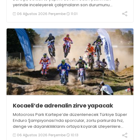
yerinde inceleyerek çalışmaların son durumunu
değerlendirdi
06 Ağustos 2026 Perşembe
11:01
Kocaeli’de adrenalin zirve yapacak
Motocross Park Kartepe’de düzenlenecek Türkiye Süper
Enduro Şampiyonası’nda sporcular, zorlu parkurda hız,
denge ve dayanıklılıklarını ortaya koyarak izleyenlere
adrenalin dolu mücadeleler yaşatacak
06 Ağustos 2026 Perşembe
10:13