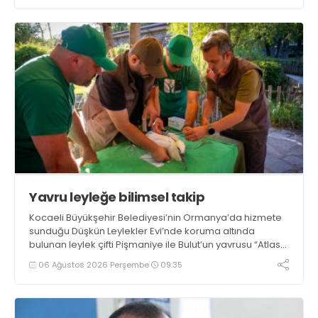
Yavru leyleğe bilimsel takip
Kocaeli Büyükşehir Belediyesi’nin Ormanya’da hizmete
sunduğu Düşkün Leylekler Evi’nde koruma altında
bulunan leylek çifti Pişmaniye ile Bulut’un yavrusu “Atlas”,
Büyükşehir’in yaban hayatını koruma çalışmalarının yeni
06 Ağustos 2026 Perşembe
09:35
simgesi oldu