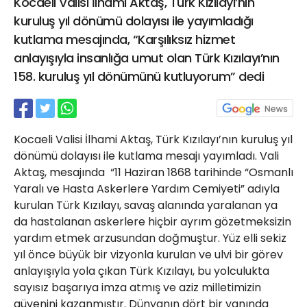
Kocaeli Valisi İlhami Aktaş, Türk Kızılayı’nın
21 Gölcük
kuruluş yıl dönümü dolayısı ile yayımladığı
02624132333
kutlama mesajında, “Karşılıksız hizmet
haber@golcukpostasi.com
anlayışıyla insanlığa umut olan Türk Kızılayı’nın
158. kuruluş yıl dönümünü kutluyorum” dedi
Kocaeli Valisi İlhami Aktaş, Türk Kızılayı’nın kuruluş yıl
dönümü dolayısı ile kutlama mesajı yayımladı. Vali
Aktaş, mesajında “11 Haziran 1868 tarihinde “Osmanlı
Yaralı ve Hasta Askerlere Yardım Cemiyeti” adıyla
kurulan Türk Kızılayı, savaş alanında yaralanan ya
da hastalanan askerlere hiçbir ayrım gözetmeksizin
yardım etmek arzusundan doğmuştur. Yüz elli sekiz
yıl önce büyük bir vizyonla kurulan ve ulvi bir görev
anlayışıyla yola çıkan Türk Kızılayı, bu yolculukta
sayısız başarıya imza atmış ve aziz milletimizin
güvenini kazanmıştır. Dünyanın dört bir yanında