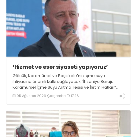
‘Hizmet ve eser siyaseti yapıyoruz’
Gölcük, Karamürsel ve Başiskele’nin içme suyu
ihtiyacına önemli katkı sağlayacak “İhsaniye Barajı,
Karamürsel İçme Suyu Arıtma Tesisi ve İletim Hatları”
projesinin tanıtım töreninde konuşan Büyükşehir
05 Ağustos 2026 Çarşamba
17:26
Belediye Başkanı Tahir Büyükakın, “Hizmet ve eser
siyaseti gündemimizden hiç çıkmadı” dedi