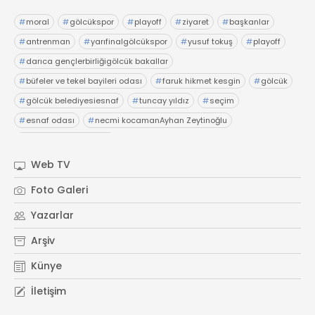
#
moral
#
gölcükspor
#
playoff
#
ziyaret
#
başkanlar
#
antrenman
#
yarıfinalgölcükspor
#
yusuf tokuş
#
playoff
#
darıca gençlerbirliğigölcük bakallar
#
büfeler ve tekel bayileri odası
#
faruk hikmet kesgin
#
gölcük
#
gölcük belediyesiesnaf
#
tuncay yıldız
#
seçim
#
esnaf odası
#
necmi kocamanAyhan Zeytinoğlu
#
Kocaeli Sanayi Odası
Web TV
Foto Galeri
Yazarlar
Arşiv
Künye
İletişim