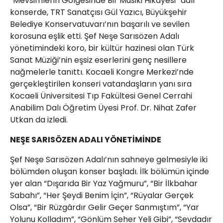
“Mevsimlerin Gölgesinde Bir Musiki Hikayesi” adlı
konserde, TRT Sanatçısı Gül Yazıcı, Büyükşehir
Belediye Konservatuvarı’nın başarılı ve sevilen
korosuna eşlik etti. Şef Neşe Sarısözen Adalı
yönetimindeki koro, bir kültür hazinesi olan Türk
Sanat Müziği’nin eşsiz eserlerini genç nesillere
nağmelerle tanıttı. Kocaeli Kongre Merkezi’nde
gerçekleştirilen konseri vatandaşların yanı sıra
Kocaeli Üniversitesi Tıp Fakültesi Genel Cerrahi
Anabilim Dalı Öğretim Üyesi Prof. Dr. Nihat Zafer
Utkan da izledi.
NEŞE SARISÖZEN ADALI YÖNETİMİNDE
Şef Neşe Sarısözen Adalı’nın sahneye gelmesiyle iki
bölümden oluşan konser başladı. İlk bölümün içinde
yer alan “Dışarıda Bir Yaz Yağmuru”, “Bir İlkbahar
Sabahı”, “Her Şeydi Benim İçin”, “​Rüyalar Gerçek
Olsa”, “​Bir Rüzgârdır Gelir Geçer Sanmıştım”, “​Yar
Yolunu Kolladım”, “​Gönlüm Seher Yeli Gibi”, “​Sevdadır