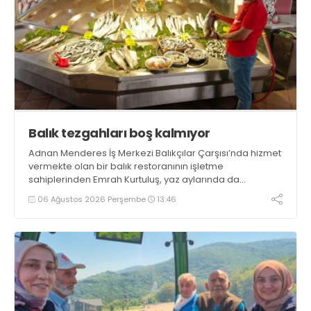
Balık tezgahları boş kalmıyor
Adnan Menderes İş Merkezi Balıkçılar Çarşısı’nda hizmet
vermekte olan bir balık restoranının işletme
sahiplerinden Emrah Kurtuluş, yaz aylarında da
tezgahlarda taze balık bulunduğunu ifade ederek “Yıl
06 Ağustos 2026 Perşembe
13:46
boyunca tezgahlarda taze balık bulmak mümkün
oluyor” dedi