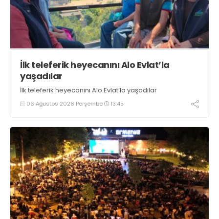
İlk teleferik heyecanını Alo Evlat’la
yaşadılar
İlk teleferik heyecanını Alo Evlat’la yaşadılar
06 Ağustos 2026 Perşembe
13:45