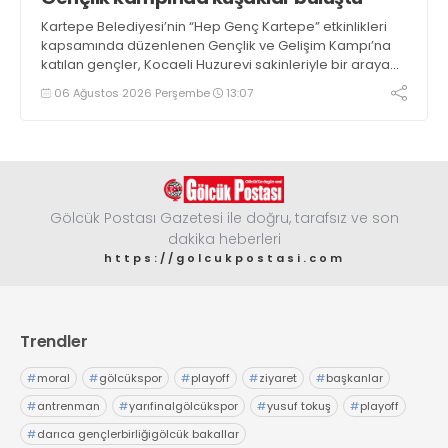
Kartepe Belediyesi’nin “Hep Genç Kartepe” etkinlikleri
kapsamında düzenlenen Gençlik ve Gelişim Kampı’na
katılan gençler, Kocaeli Huzurevi sakinleriyle bir araya
geldi
06 Ağustos 2026 Perşembe
13:07
Gölcük Postası Gazetesi ile doğru, tarafsız ve son
dakika heberleri
https://golcukpostasi.com
Trendler
#
moral
#
gölcükspor
#
playoff
#
ziyaret
#
başkanlar
#
antrenman
#
yarıfinalgölcükspor
#
yusuf tokuş
#
playoff
#
darıca gençlerbirliğigölcük bakallar