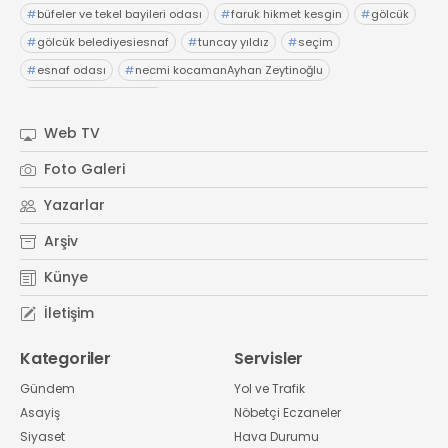
#
büfeler ve tekel bayileri odası
#
faruk hikmet kesgin
#
gölcük
#
gölcük belediyesiesnaf
#
tuncay yıldız
#
seçim
#
esnaf odası
#
necmi kocamanAyhan Zeytinoğlu
#
Kocaeli Sanayi Odası
Web TV
Foto Galeri
Yazarlar
Arşiv
Künye
İletişim
Kategoriler
Servisler
Gündem
Yol ve Trafik
Asayiş
Nöbetçi Eczaneler
Siyaset
Hava Durumu