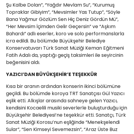
Şu Kalbe Dolan”, “Yağdır Mevlam Su”, “​Kurumuş
Topraklar Gibiyim”, “​Mevsimler Yas Tutup”, “​Söyle
Bana Yağmur Gözlüm Sen Hiç Deniz Gördün Mü”,
“Her Mevsim İçimden Gelir Geçersin” ve “Aşkım
Bahardı” adlı eserler, koro ve solo performanslarla
icra edildi. Bu bölümde Büyükşehir Belediye
Konservatuvarı Türk Sanat Müziği Keman Eğitmeni
Fatih Adalı da, yaptığı geçiş taksimleri ile seyircinin
beğenisini aldı.
YAZICI’DAN BÜYÜKŞEHİR’E TEŞEKKÜR
Kısa bir aranın ardından konserin ikinci bölümüne
geçildi. Bu bölümde koroya TRT Sanatçısı Gül Yazıcı
eşlik etti. Alkışlar arasında sahneye gelen Yazıcı,
kendisini Kocaelili musiki severlerle buluşturduğu için
Büyükşehir Belediyesi’ne teşekkür etti. Sanatçı, Türk
Sanat Müziği Korosu’nun eşliğinde “Menekşelendi
Sular”, “Sen Kimseyi Sevemezsin”, “Araz Üste Buz