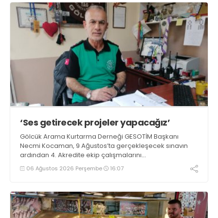
‘Ses getirecek projeler yapacağız’
Gölcük Arama Kurtarma Derneği GESOTİM Başkanı
Necmi Kocaman, 9 Ağustos’ta gerçekleşecek sınavın
ardından 4. Akredite ekip çalışmalarını
tamamlayacaklarını ifade ederek açıklamalarda
06 Ağustos 2026 Perşembe
16:07
bulundu. Kocaman, “Gölcük’te ve Kocaeli genelinde ses
getirecek projelerimizi tek tek hayata geçireceğiz” dedi