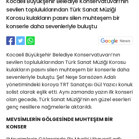
Kocaeli Büyükşehir Belediye Konservatuvarı’nın
21 Gölcük
sevilen topluluklarından Türk Sanat Müziği
02624132333
Korosu kulakların pasını silen muhteşem bir
haber@golcukpostasi.com
konserle daha sevenleriyle buluştu
Kocaeli Büyükşehir Belediye Konservatuvarı’nın
sevilen topluluklarından Türk Sanat Müziği Korosu
kulakların pasını silen muhteşem bir konserle daha
sevenleriyle buluştu. Şef Neşe Sarısözen Adalı
yönetimindeki koroya TRT Sanatçısı Gül Yazıcı konuk
solist olarak eşlik etti. Aynı zamanda yazın ilk konseri
olan gecede, Türk Sanat Müziği’nin en güzel eserleri
genç nesillere nağmelerle aktarıldı.
MEVSİMLERİN GÖLGESİNDE MUHTEŞEM BİR
KONSER