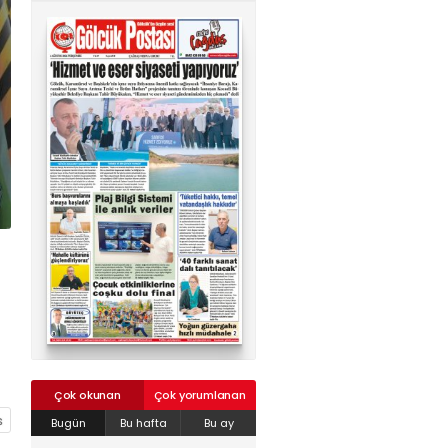
02624132333
haber@golcukpostasi.com
Çok okunan
Çok yorumlanan
Bugün
Bu hafta
Bu ay