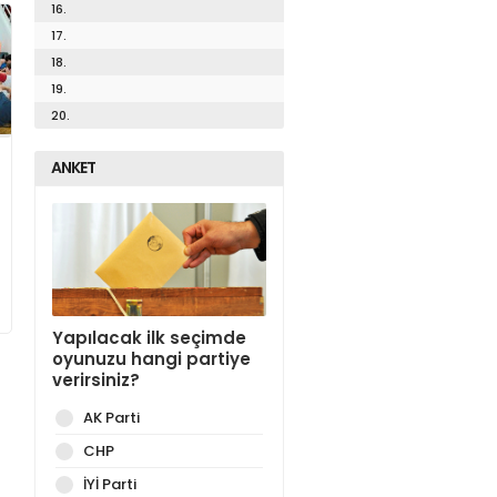
16.
17.
18.
19.
20.
ANKET
Yapılacak ilk seçimde
oyunuzu hangi partiye
verirsiniz?
AK Parti
CHP
İYİ Parti