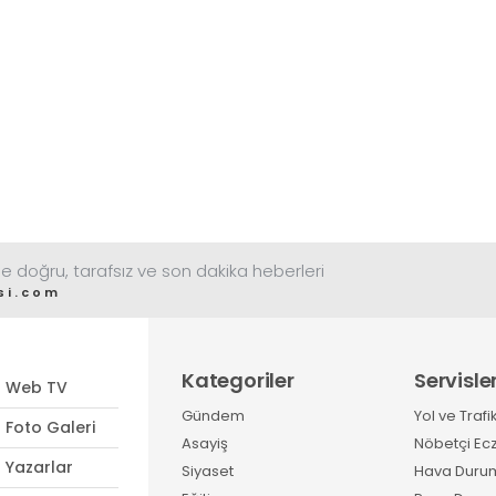
e doğru, tarafsız ve son dakika heberleri
si.com
Kategoriler
Servisle
Web TV
Gündem
Yol ve Trafi
Foto Galeri
Asayiş
Nöbetçi Ec
Yazarlar
Siyaset
Hava Duru