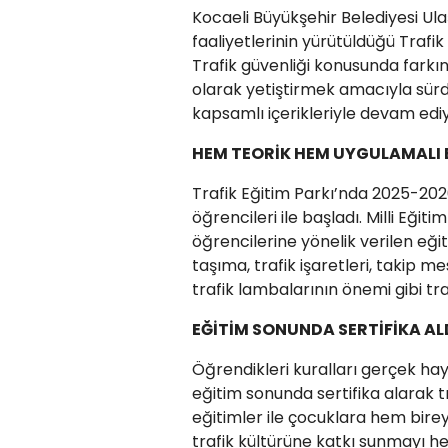
Kocaeli Büyükşehir Belediyesi Ul
faaliyetlerinin yürütüldüğü Trafik
Trafik güvenliği konusunda farkın
olarak yetiştirmek amacıyla sürdü
kapsamlı içerikleriyle devam ediy
HEM TEORİK HEM UYGULAMALI 
Trafik Eğitim Parkı’nda 2025-202
öğrencileri ile başladı. Milli Eğ
öğrencilerine yönelik verilen eği
taşıma, trafik işaretleri, takip m
trafik lambalarının önemi gibi traf
EĞİTİM SONUNDA SERTİFİKA AL
Öğrendikleri kuralları gerçek ha
eğitim sonunda sertifika alarak t
eğitimler ile çocuklara hem bire
trafik kültürüne katkı sunmayı he