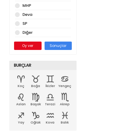
MHP
Deva
SP
Diğer
Oy ver
Sonuçlar
BURÇLAR
Koç
Boğa
İkizler
Yengeç
Aslan
Başak
Terazi
Akrep
Yay
Oğlak
Kova
Balık