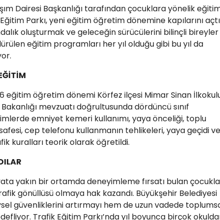
aşım Dairesi Başkanlığı tarafından çocuklara yönelik eğiti
 Eğitim Parkı, yeni eğitim öğretim dönemine kapılarını açtı
dalık oluşturmak ve geleceğin sürücülerini bilinçli bireyler
rülen eğitim programları her yıl olduğu gibi bu yıl da
or.
EĞİTİM
6 eğitim öğretim dönemi Körfez ilçesi Mimar Sinan İlkokul
itim Bakanlığı mevzuatı doğrultusunda dördüncü sınıf
timlerde emniyet kemeri kullanımı, yaya önceliği, toplu
esafesi, cep telefonu kullanmanın tehlikeleri, yaya geçidi v
ik kuralları teorik olarak öğretildi.
DILAR
yata yakın bir ortamda deneyimleme fırsatı bulan çocukla
rafik gönüllüsü olmaya hak kazandı. Büyükşehir Belediyesi
ysel güvenliklerini artırmayı hem de uzun vadede toplums
defliyor. Trafik Eğitim Parkı’nda yıl boyunca birçok okuld