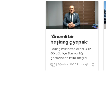
boyunca Değirmendere
İskele meydanında
gerçekleştirildi
‘Önemli bir
başlangıç yaptık’
Geçtiğimiz haftalarda CHP
Gölcük İlçe Başkanlığı
görevinden istifa ettiğini
açıklayan Mehmet Uzuner,
09 Ağustos 2026 Pazar
16:27
Yeni Parti Gölcük İlçe
Başkanlığı’nın kurucu ilçe
başkanı olarak atandı.
Uzuner, konuyla ilgili
açıklamasında “Önemli bir
başlangıç yaptığımızı
düşünüyoruz” dedi