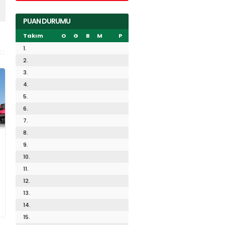
PUAN DURUMU
Takım
O
G
B
M
P
1.
2.
3.
4.
5.
6.
7.
8.
9.
10.
11.
12.
13.
14.
15.