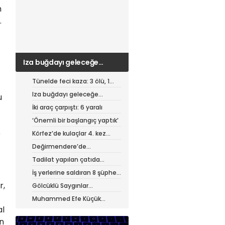
m
.
Iza buğdayı geleceğe
taşınıyor
Tünelde feci kaza: 3 ölü, 1
ağır yaralı
Iza buğdayı geleceğe
u
taşınıyor
İki araç çarpıştı: 6 yaralı
‘Önemli bir başlangıç yaptık’
e
Körfez’de kulaçlar 4. kez
atıldı
Değirmendere’de
muhteşem festival
Tadilat yapılan çatıda
yangın
İş yerlerine saldıran 8 şüpheli
tutuklandı
r,
Gölcüklü Saygınlar
hizmetten memnun
Muhammed Efe Küçük
profesyonel oldu
al
an