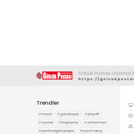
Gölcük Postası Gazetesi il
https://golcukposta
Trendler
#
moral
#
gölcükspor
#
playoff
#
ziyaret
#
başkanlar
#
antrenman
#
yarıfinalgölcükspor
#
yusuf tokuş