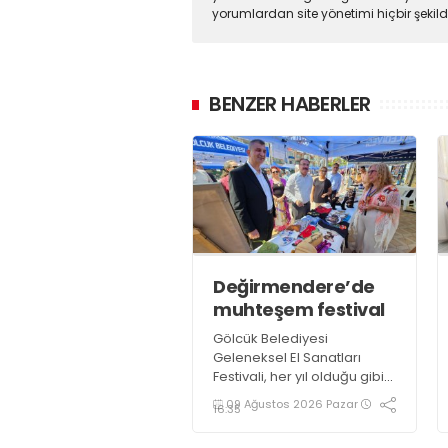
yorumlardan site yönetimi hiçbir şeki
BENZER HABERLER
Değirmendere’de
muhteşem festival
Gölcük Belediyesi
Geleneksel El Sanatları
Festivali, her yıl olduğu gibi
bu yıl da göz nuru binlerce
09 Ağustos 2026 Pazar
16:35
ürün ve el emeği ustası
sanatçının katılımı ile 3 gün