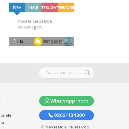
r
Whatsapp İhbar
k
02624134300
zaneler
mu
Merkez Mah. Preveze Cad.