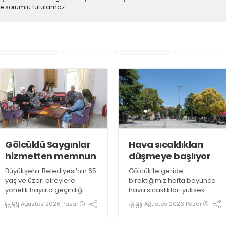
lde sorumlu tutulamaz.
Gölcüklü Saygınlar
Hava sıcaklıkları
hizmetten memnun
düşmeye başlıyor
Büyükşehir Belediyesi’nin 65
Gölcük’te geride
yaş ve üzeri bireylere
bıraktığımız hafta boyunca
yönelik hayata geçirdiği
hava sıcaklıkları yüksek
“Saygınlar Kulübü”, İzmit’in
seviyelerde seyretmiş,
09 Ağustos 2026 Pazar
09 Ağustos 2026 Pazar
16:34
16:32
ardından Gölcük’te hizmete
güneşli hava özellikle öğle
açılmıştı. Üyeler, kulüpteki
saatlerinde vatandaşlara