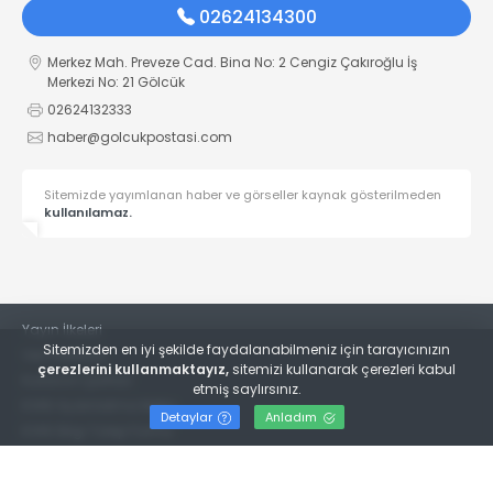
02624134300
Merkez Mah. Preveze Cad. Bina No: 2 Cengiz Çakıroğlu İş
Merkezi No: 21 Gölcük
02624132333
haber@golcukpostasi.com
Sitemizde yayımlanan haber ve görseller kaynak gösterilmeden
kullanılamaz.
Yayın İlkeleri
Sitemizden en iyi şekilde faydalanabilmeniz için tarayıcınızın
Veri Politikası
çerezlerini kullanmaktayız,
sitemizi kullanarak çerezleri kabul
Kullanım Şartları
etmiş saylırsınız.
KVKK Aydınlatma Metni
Detaylar
Anladım
KVKK Bilgi Talep Formu
© 2022
Gölcük Postası Gazetesi
- Tüm hakları saklıdır.