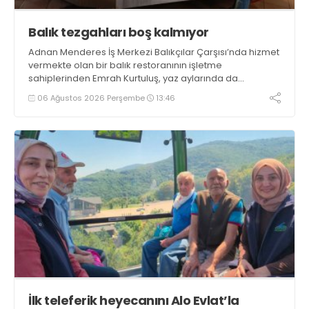
Balık tezgahları boş kalmıyor
Adnan Menderes İş Merkezi Balıkçılar Çarşısı’nda hizmet
vermekte olan bir balık restoranının işletme
sahiplerinden Emrah Kurtuluş, yaz aylarında da
tezgahlarda taze balık bulunduğunu ifade ederek “Yıl
06 Ağustos 2026 Perşembe
13:46
boyunca tezgahlarda taze balık bulmak mümkün
oluyor” dedi
İlk teleferik heyecanını Alo Evlat’la