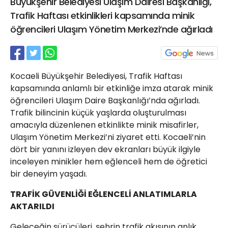
Büyükşehir Belediyesi Ulaşım Dairesi Başkanlığı,
21 Gölcük
Trafik Haftası etkinlikleri kapsamında minik
02624132333
öğrencileri Ulaşım Yönetim Merkezi’nde ağırladı
haber@golcukpostasi.com
Kocaeli Büyükşehir Belediyesi, Trafik Haftası
kapsamında anlamlı bir etkinliğe imza atarak minik
öğrencileri Ulaşım Daire Başkanlığı’nda ağırladı.
Trafik bilincinin küçük yaşlarda oluşturulması
amacıyla düzenlenen etkinlikte minik misafirler,
Ulaşım Yönetim Merkezi’ni ziyaret etti. Kocaeli’nin
dört bir yanını izleyen dev ekranları büyük ilgiyle
inceleyen minikler hem eğlenceli hem de öğretici
bir deneyim yaşadı.
TRAFİK GÜVENLİĞİ EĞLENCELİ ANLATIMLARLA
AKTARILDI
Geleceğin sürücüleri, şehrin trafik akışının anlık