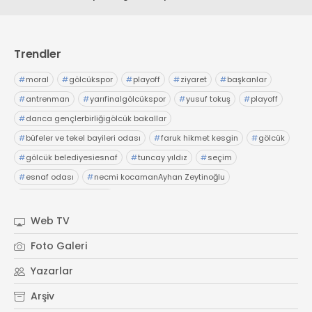
Trendler
#
moral
#
gölcükspor
#
playoff
#
ziyaret
#
başkanlar
#
antrenman
#
yarıfinalgölcükspor
#
yusuf tokuş
#
playoff
#
darıca gençlerbirliğigölcük bakallar
#
büfeler ve tekel bayileri odası
#
faruk hikmet kesgin
#
gölcük
#
gölcük belediyesiesnaf
#
tuncay yıldız
#
seçim
#
esnaf odası
#
necmi kocamanAyhan Zeytinoğlu
#
Kocaeli Sanayi Odası
Web TV
Foto Galeri
Yazarlar
Arşiv