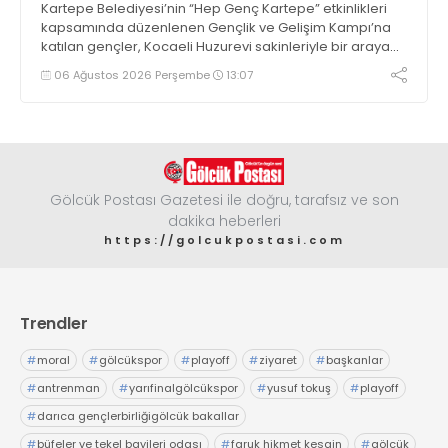
Kartepe Belediyesi’nin “Hep Genç Kartepe” etkinlikleri
kapsamında düzenlenen Gençlik ve Gelişim Kampı’na
katılan gençler, Kocaeli Huzurevi sakinleriyle bir araya
geldi
06 Ağustos 2026 Perşembe
13:07
Gölcük Postası Gazetesi ile doğru, tarafsız ve son
dakika heberleri
https://golcukpostasi.com
Trendler
#
moral
#
gölcükspor
#
playoff
#
ziyaret
#
başkanlar
#
antrenman
#
yarıfinalgölcükspor
#
yusuf tokuş
#
playoff
#
darıca gençlerbirliğigölcük bakallar
#
büfeler ve tekel bayileri odası
#
faruk hikmet kesgin
#
gölcük