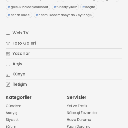
#
gölcük belediyesiesnaf
#
tuncay yıldız
#
seçim
#
esnaf odası
#
necmi kocamanAyhan Zeytinoğlu
#
Kocaeli Sanayi Odası
Web TV
Foto Galeri
Yazarlar
Arşiv
Künye
İletişim
Kategoriler
Servisler
Gündem
Yol ve Trafik
Asayiş
Nöbetçi Eczaneler
Siyaset
Hava Durumu
Eğitim
Puan Durumu