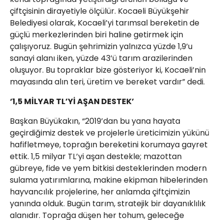
çiftçisinin dirayetiyle ölçülür. Kocaeli Büyükşehir
Belediyesi olarak, Kocaeli’yi tarımsal bereketin de
güçlü merkezlerinden biri haline getirmek için
çalışıyoruz. Bugün şehrimizin yalnızca yüzde 1,9’u
sanayi alanı iken, yüzde 43’ü tarım arazilerinden
oluşuyor. Bu topraklar bize gösteriyor ki, Kocaeli’nin
mayasında alın teri, üretim ve bereket vardır” dedi.
‘1,5 MİLYAR TL’Yİ AŞAN DESTEK’
Başkan Büyükakın, “2019’dan bu yana hayata
geçirdiğimiz destek ve projelerle üreticimizin yükünü
hafifletmeye, toprağın bereketini korumaya gayret
ettik. 1,5 milyar TL’yi aşan destekle; mazottan
gübreye, fide ve yem bitkisi desteklerinden modern
sulama yatırımlarına, makine ekipman hibelerinden
hayvancılık projelerine, her anlamda çiftçimizin
yanında olduk. Bugün tarım, stratejik bir dayanıklılık
alanıdır. Toprağa düşen her tohum, geleceğe