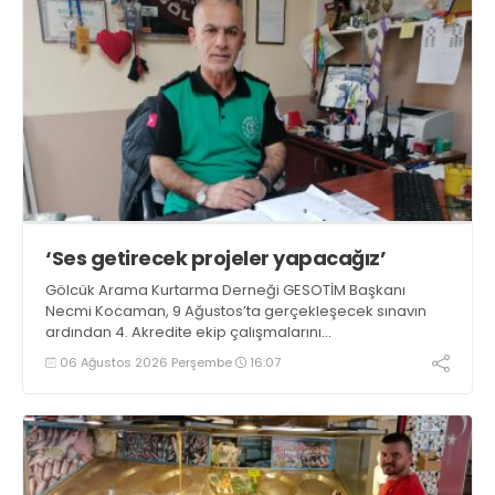
‘Ses getirecek projeler yapacağız’
Gölcük Arama Kurtarma Derneği GESOTİM Başkanı
Necmi Kocaman, 9 Ağustos’ta gerçekleşecek sınavın
ardından 4. Akredite ekip çalışmalarını
tamamlayacaklarını ifade ederek açıklamalarda
06 Ağustos 2026 Perşembe
16:07
bulundu. Kocaman, “Gölcük’te ve Kocaeli genelinde ses
getirecek projelerimizi tek tek hayata geçireceğiz” dedi