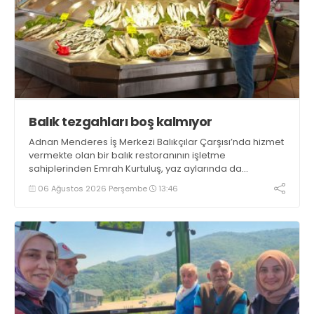
Balık tezgahları boş kalmıyor
Adnan Menderes İş Merkezi Balıkçılar Çarşısı’nda hizmet
vermekte olan bir balık restoranının işletme
sahiplerinden Emrah Kurtuluş, yaz aylarında da
tezgahlarda taze balık bulunduğunu ifade ederek “Yıl
06 Ağustos 2026 Perşembe
13:46
boyunca tezgahlarda taze balık bulmak mümkün
oluyor” dedi