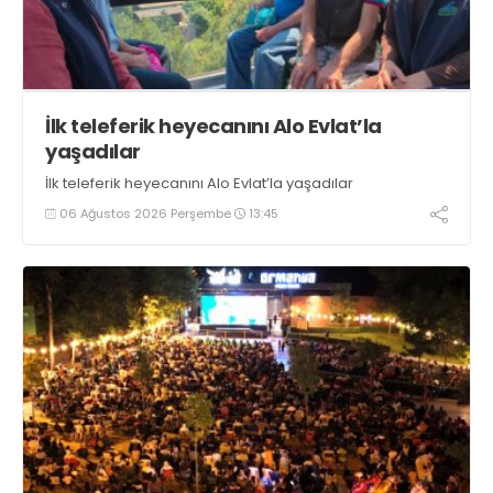
İlk teleferik heyecanını Alo Evlat’la
yaşadılar
İlk teleferik heyecanını Alo Evlat’la yaşadılar
06 Ağustos 2026 Perşembe
13:45