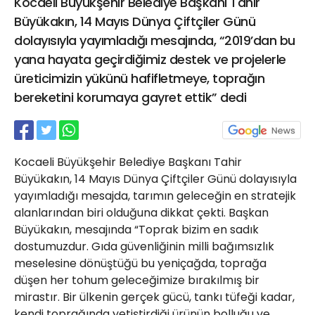
Kocaeli Büyükşehir Belediye Başkanı Tahir
21 Gölcük
Büyükakın, 14 Mayıs Dünya Çiftçiler Günü
02624132333
dolayısıyla yayımladığı mesajında, “2019’dan bu
haber@golcukpostasi.com
yana hayata geçirdiğimiz destek ve projelerle
üreticimizin yükünü hafifletmeye, toprağın
bereketini korumaya gayret ettik” dedi
Kocaeli Büyükşehir Belediye Başkanı Tahir
Büyükakın, 14 Mayıs Dünya Çiftçiler Günü dolayısıyla
yayımladığı mesajda, tarımın geleceğin en stratejik
alanlarından biri olduğuna dikkat çekti. Başkan
Büyükakın, mesajında “Toprak bizim en sadık
dostumuzdur. Gıda güvenliğinin milli bağımsızlık
meselesine dönüştüğü bu yeniçağda, toprağa
düşen her tohum geleceğimize bırakılmış bir
mirastır. Bir ülkenin gerçek gücü, tankı tüfeği kadar,
kendi toprağında yetiştirdiği ürünün bolluğu ve