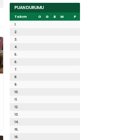
PUAN DURUMU
Takım
O
G
B
M
P
1.
2.
3.
4.
5.
6.
7.
8.
9.
10.
11.
12.
13.
14.
15.
16.