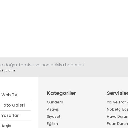
e doğru, tarafsız ve son dakika heberleri
si.com
Kategoriler
Servisle
Web TV
Gündem
Yol ve Trafi
Foto Galeri
Asayiş
Nöbetçi Ec
Yazarlar
Siyaset
Hava Duru
Eğitim
Puan Duru
Arşiv