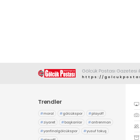
Gölcük Postası Gazetesi il
https://golcukposta
Trendler
#
moral
#
gölcükspor
#
playoff
#
ziyaret
#
başkanlar
#
antrenman
#
yarıfinalgölcükspor
#
yusuf tokuş
#
playoff