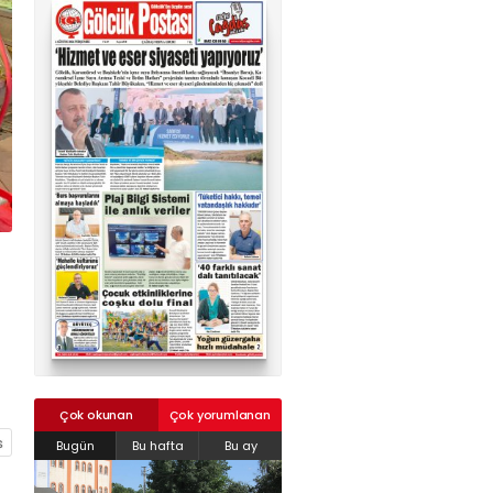
02624132333
haber@golcukpostasi.com
Çok okunan
Çok yorumlanan
Bugün
Bu hafta
Bu ay