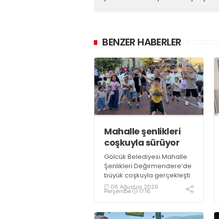
BENZER HABERLER
Mahalle şenlikleri
coşkuyla sürüyor
Gölcük Belediyesi Mahalle
Şenlikleri Değirmendere’de
büyük coşkuyla gerçekleşti
06 Ağustos 2026
Perşembe
17:16