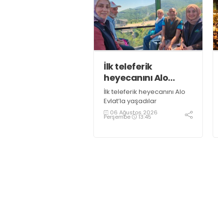
İlk teleferik
heyecanını Alo
Evlat’la yaşadılar
İlk teleferik heyecanını Alo
Evlat’la yaşadılar
06 Ağustos 2026
Perşembe
13:45