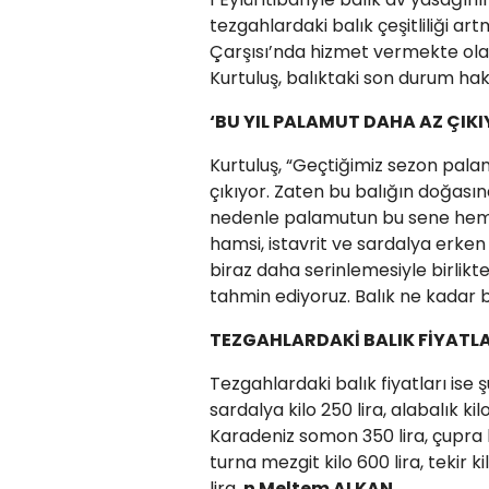
tezgahlardaki balık çeşitliliği 
Çarşısı’nda hizmet vermekte olan
Kurtuluş, balıktaki son durum ha
‘BU YIL PALAMUT DAHA AZ ÇIKI
Kurtuluş, “Geçtiğimiz sezon pal
çıkıyor. Zaten bu balığın doğasında
nedenle palamutun bu sene hem 
hamsi, istavrit ve sardalya erk
biraz daha serinlemesiyle birlikt
tahmin ediyoruz. Balık ne kadar b
TEZGAHLARDAKİ BALIK FİYATL
Tezgahlardaki balık fiyatları ise şu
sardalya kilo 250 lira, alabalık ki
Karadeniz somon 350 lira, çupra ki
turna mezgit kilo 600 lira, tekir ki
lira.
n Meltem ALKAN