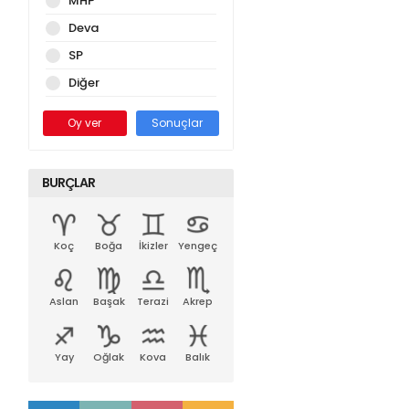
MHP
Deva
SP
Diğer
Oy ver
Sonuçlar
BURÇLAR
Koç
Boğa
İkizler
Yengeç
Aslan
Başak
Terazi
Akrep
Yay
Oğlak
Kova
Balık