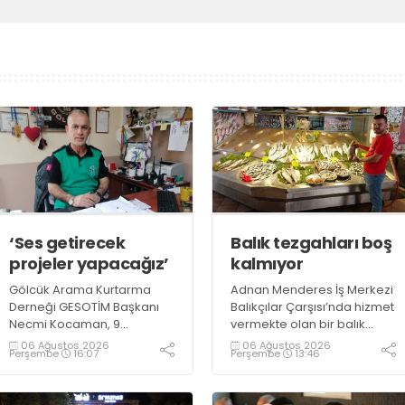
‘Ses getirecek
Balık tezgahları boş
projeler yapacağız’
kalmıyor
Gölcük Arama Kurtarma
Adnan Menderes İş Merkezi
Derneği GESOTİM Başkanı
Balıkçılar Çarşısı’nda hizmet
Necmi Kocaman, 9
vermekte olan bir balık
Ağustos’ta gerçekleşecek
restoranının işletme
06 Ağustos 2026
06 Ağustos 2026
Perşembe
16:07
Perşembe
13:46
sınavın ardından 4. Akredite
sahiplerinden Emrah
ekip çalışmalarını
Kurtuluş, yaz aylarında da
tamamlayacaklarını ifade
tezgahlarda taze balık