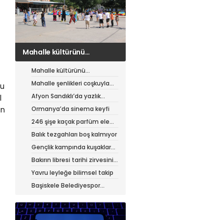
Mahalle şenlikleri coşkuyla
sürüyor
Mahalle kültürünü
canlandıran şenlik
Mahalle şenlikleri coşkuyla
Bu
sürüyor
Afyon Sandıklı’da yazlık
l
patates hasadı
ın
Ormanya’da sinema keyfi
246 şişe kaçak parfüm ele
geçirildi
Balık tezgahları boş kalmıyor
Gençlik kampında kuşaklar
buluştu
Bakırın libresi tarihi zirvesini
test ediyor
Yavru leyleğe bilimsel takip
Başiskele Belediyespor
Gelişim Ligi’ne hazır