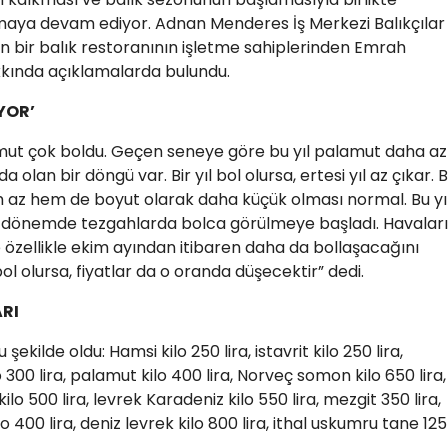
artmaya devam ediyor. Adnan Menderes İş Merkezi Balıkçılar
 bir balık restoranının işletme sahiplerinden Emrah
kkında açıklamalarda bulundu.
YOR’
amut çok boldu. Geçen seneye göre bu yıl palamut daha az
 olan bir döngü var. Bir yıl bol olursa, ertesi yıl az çıkar. 
az hem de boyut olarak daha küçük olması normal. Bu yı
en dönemde tezgahlarda bolca görülmeye başladı. Havalar
e özellikle ekim ayından itibaren daha da bollaşacağını
ol olursa, fiyatlar da o oranda düşecektir” dedi.
ARI
 şekilde oldu: Hamsi kilo 250 lira, istavrit kilo 250 lira,
lo 300 lira, palamut kilo 400 lira, Norveç somon kilo 650 lira,
lo 500 lira, levrek Karadeniz kilo 550 lira, mezgit 350 lira,
lo 400 lira, deniz levrek kilo 800 lira, ithal uskumru tane 125