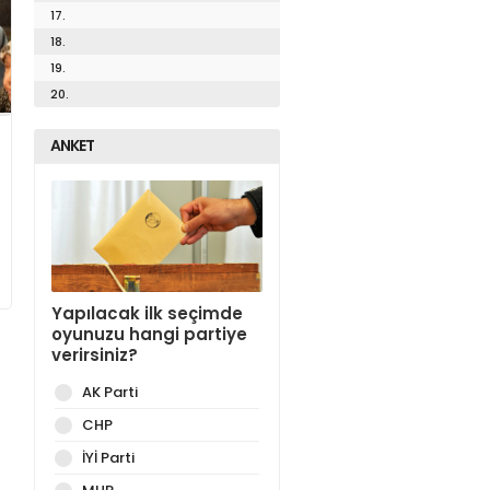
17.
18.
19.
20.
ANKET
Yapılacak ilk seçimde
oyunuzu hangi partiye
verirsiniz?
AK Parti
CHP
İYİ Parti