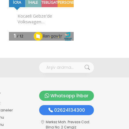
r
Whatsapp İhbar
k
02624134300
zaneler
mu
Merkez Mah. Preveze Cad.
mu
Bina No: 2 Cengiz