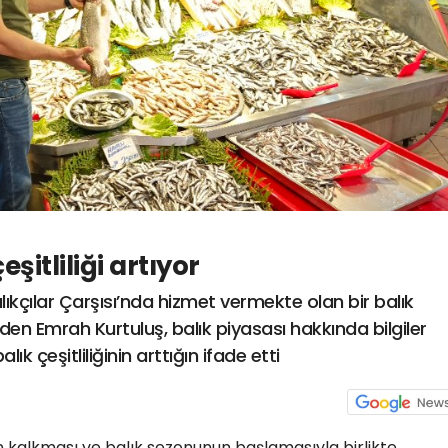
şitliliği artıyor
kçılar Çarşısı’nda hizmet vermekte olan bir balık
den Emrah Kurtuluş, balık piyasası hakkında bilgiler
lık çeşitliliğinin arttığın ifade etti
nın kalkması ve balık sezonunun başlamasıyla birlikte