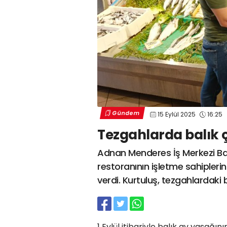
Gündem
15 Eylül 2025
16:25
Tezgahlarda balık çe
Adnan Menderes İş Merkezi Balı
restoranının işletme sahiplerin
verdi. Kurtuluş, tezgahlardaki ba
1 Eylül itibariyle balık av yasağı