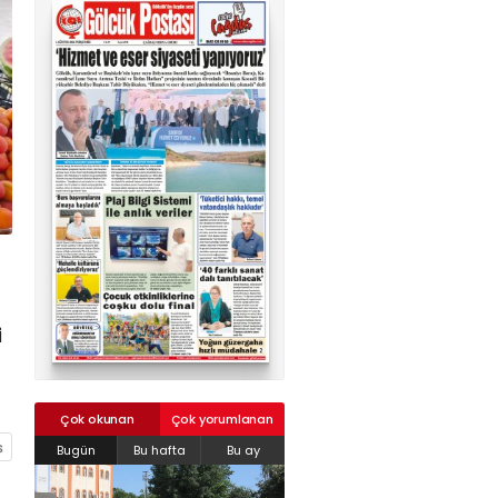
02624132333
haber@golcukpostasi.com
i
Çok okunan
Çok yorumlanan
Bugün
Bu hafta
Bu ay