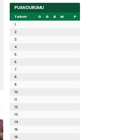
PUAN DURUMU
Takım
O
G
B
M
P
1.
2.
3.
4.
5.
6.
7.
8.
9.
10.
11.
12.
13.
14.
15.
16.