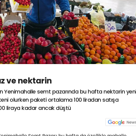
az ve nektarin
an Yenimahalle semt pazarında bu hafta nektarin yen
eni olurken paketi ortalama 100 liradan satışa
e 200 liraya kadar ancak düştü
Yenimahalle Semt Pazarı bu hafta da özellikle mahalle