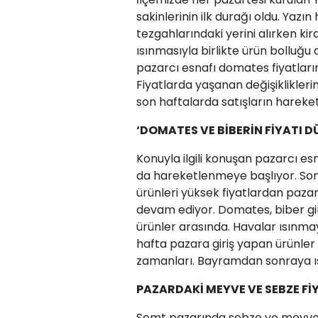
sakinlerinin ilk durağı oldu. Yazı
tezgahlarındaki yerini alırken kira
ısınmasıyla birlikte ürün bolluğu
pazarcı esnafı domates fiyatları
Fiyatlarda yaşanan değişiklikleri
son haftalarda satışların hareket
‘DOMATES VE BİBERİN FİYATI 
Konuyla ilgili konuşan pazarcı es
da hareketlenmeye başlıyor. Son
ürünleri yüksek fiyatlardan pazar
devam ediyor. Domates, biber gib
ürünler arasında. Havalar ısınma
hafta pazara giriş yapan ürünler 
zamanları. Bayramdan sonraya ısp
PAZARDAKİ MEYVE VE SEBZE Fİ
Semt pazarında sebze ve meyve fiy