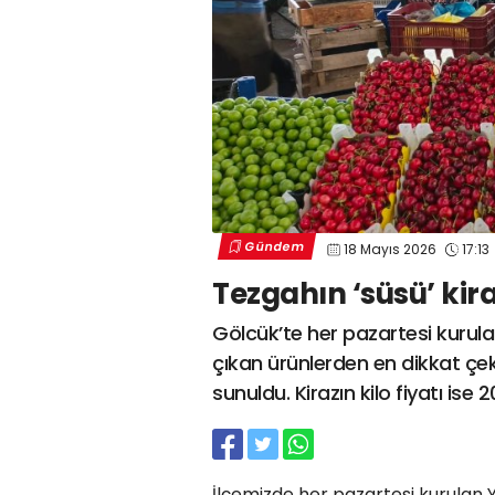
Gündem
18 Mayıs 2026
17:13
Tezgahın ‘süsü’ kir
Gölcük’te her pazartesi kurul
çıkan ürünlerden en dikkat çek
sunuldu. Kirazın kilo fiyatı is
İlçemizde her pazartesi kurulan 