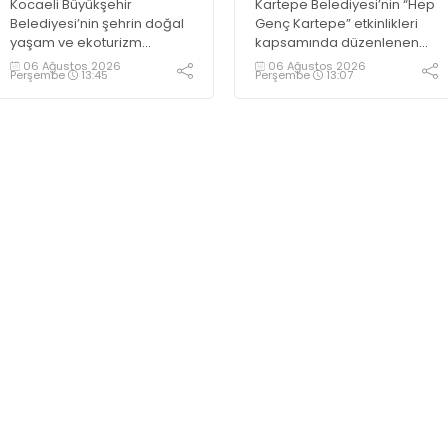
Kocaeli Büyükşehir
Kartepe Belediyesi’nin “Hep
Belediyesi’nin şehrin doğal
Genç Kartepe” etkinlikleri
yaşam ve ekoturizm
kapsamında düzenlenen
merkezi Ormanya’da
Gençlik ve Gelişim Kampı’na
06 Ağustos 2026
06 Ağustos 2026
Perşembe
13:45
Perşembe
13:07
düzenlediği “Gece
katılan gençler, Kocaeli
Sineması” etkinliği
Huzurevi sakinleriyle bir
vatandaşlardan büyük ilgi
araya geldi
görüyor