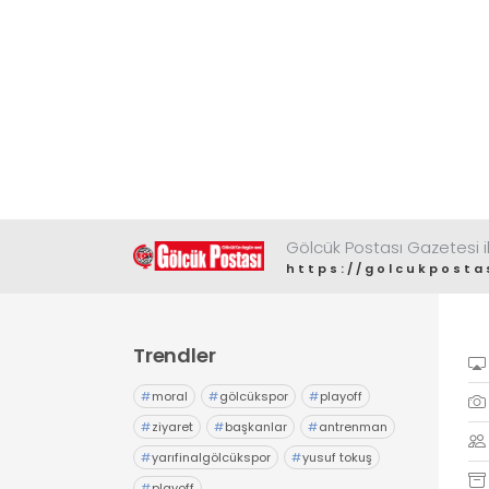
Gölcük Postası Gazetesi il
https://golcukposta
Trendler
#
moral
#
gölcükspor
#
playoff
#
ziyaret
#
başkanlar
#
antrenman
#
yarıfinalgölcükspor
#
yusuf tokuş
#
playoff