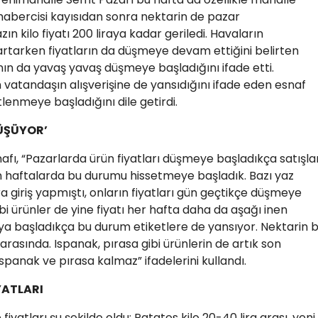
n habercisi kayısıdan sonra nektarin de pazar
zın kilo fiyatı 200 liraya kadar geriledi. Havaların
 artarken fiyatların da düşmeye devam ettiğini belirten
nın da yavaş yavaş düşmeye başladığını ifade etti.
n vatandaşın alışverişine de yansıdığını ifade eden esnaf
lenmeye başladığını dile getirdi.
DÜŞÜYOR’
nafı, “Pazarlarda ürün fiyatları düşmeye başladıkça satışla
 haftalarda bu durumu hissetmeye başladık. Bazı yaz
a giriş yapmıştı, onların fiyatları gün geçtikçe düşmeye
i ürünler de yine fiyatı her hafta daha da aşağı inen
ya başladıkça bu durum etiketlere de yansıyor. Nektarin 
arasında. Ispanak, pırasa gibi ürünlerin de artık son
anak ve pırasa kalmaz” ifadelerini kullandı.
YATLARI
atları şu şekilde oldu: Patates kilo 20-40 lira arası, yeni