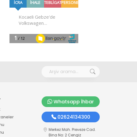
r
Whatsapp İhbar
k
02624134300
zaneler
mu
Merkez Mah. Preveze Cad.
mu
Bina No: 2 Cengiz