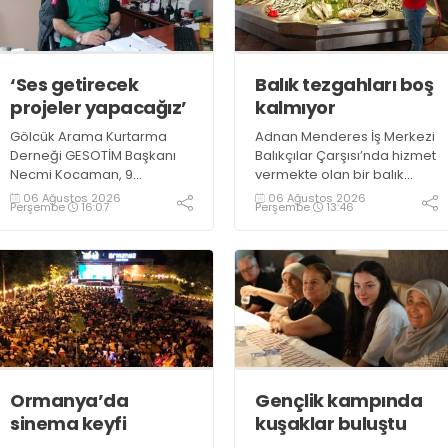
‘Ses getirecek
Balık tezgahları boş
projeler yapacağız’
kalmıyor
Gölcük Arama Kurtarma
Adnan Menderes İş Merkezi
Derneği GESOTİM Başkanı
Balıkçılar Çarşısı’nda hizmet
Necmi Kocaman, 9
vermekte olan bir balık
Ağustos’ta gerçekleşecek
restoranının işletme
06 Ağustos 2026
06 Ağustos 2026
Perşembe
16:07
Perşembe
13:46
sınavın ardından 4. Akredite
sahiplerinden Emrah
ekip çalışmalarını
Kurtuluş, yaz aylarında da
tamamlayacaklarını ifade
tezgahlarda taze balık
ederek açıklamalarda
bulunduğunu ifade ederek
bulundu. Kocaman,
“Yıl boyunca tezgahlarda
“Gölcük’te ve Kocaeli
taze balık bulmak mümkün
genelinde ses getirecek
oluyor” dedi
projelerimizi tek tek hayata
geçireceğiz” dedi
Ormanya’da
Gençlik kampında
sinema keyfi
kuşaklar buluştu