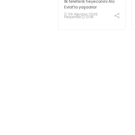
İlk teleferik heyecanını Alo
Evlat’la yaşadılar
06 Ağustos 2026
Perşembe
13:45