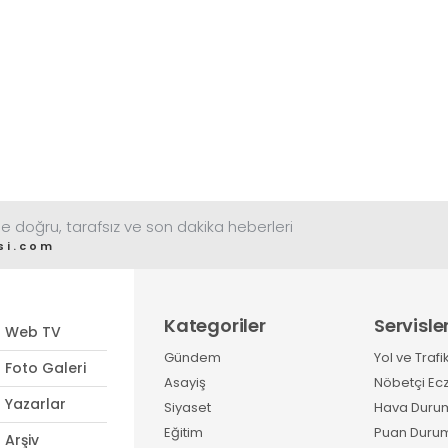
e doğru, tarafsız ve son dakika heberleri
si.com
Kategoriler
Servisle
Web TV
Gündem
Yol ve Trafi
Foto Galeri
Asayiş
Nöbetçi Ec
Yazarlar
Siyaset
Hava Duru
Eğitim
Puan Duru
Arşiv