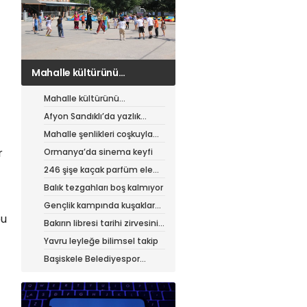
Afyon Sandıklı’da yazlık
patates hasadı
Mahalle kültürünü
canlandıran şenlik
Afyon Sandıklı’da yazlık
patates hasadı
Mahalle şenlikleri coşkuyla
sürüyor
r
Ormanya’da sinema keyfi
246 şişe kaçak parfüm ele
geçirildi
Balık tezgahları boş kalmıyor
Gençlik kampında kuşaklar
bu
buluştu
Bakırın libresi tarihi zirvesini
test ediyor
Yavru leyleğe bilimsel takip
Başiskele Belediyespor
Gelişim Ligi’ne hazır