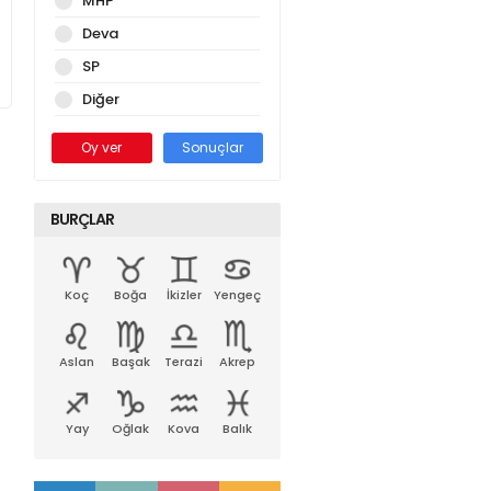
MHP
Deva
SP
Diğer
Oy ver
Sonuçlar
BURÇLAR
Koç
Boğa
İkizler
Yengeç
Aslan
Başak
Terazi
Akrep
Yay
Oğlak
Kova
Balık