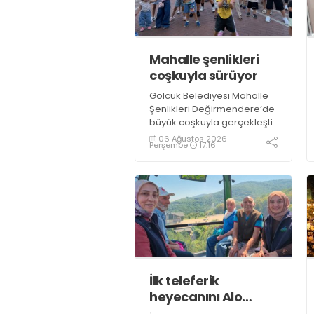
Mahalle şenlikleri
coşkuyla sürüyor
Gölcük Belediyesi Mahalle
Şenlikleri Değirmendere’de
büyük coşkuyla gerçekleşti
06 Ağustos 2026
Perşembe
17:16
İlk teleferik
heyecanını Alo
Evlat’la yaşadılar