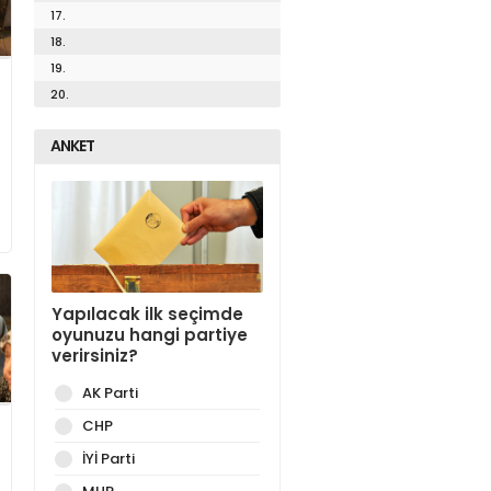
17.
18.
19.
20.
ANKET
Yapılacak ilk seçimde
oyunuzu hangi partiye
verirsiniz?
AK Parti
CHP
İYİ Parti