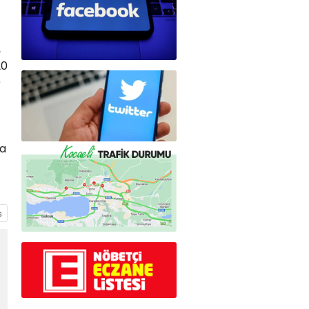
,
20
0
ya