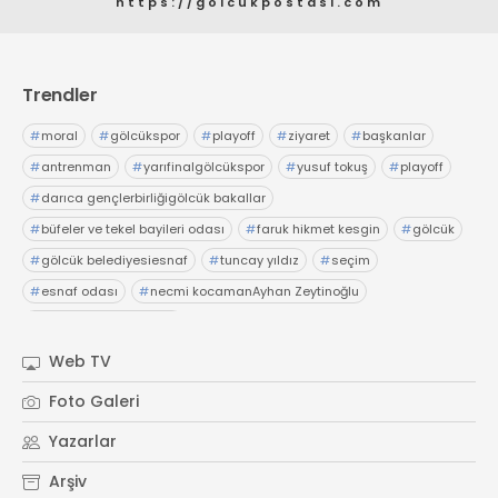
https://golcukpostasi.com
Trendler
#
moral
#
gölcükspor
#
playoff
#
ziyaret
#
başkanlar
#
antrenman
#
yarıfinalgölcükspor
#
yusuf tokuş
#
playoff
#
darıca gençlerbirliğigölcük bakallar
#
büfeler ve tekel bayileri odası
#
faruk hikmet kesgin
#
gölcük
#
gölcük belediyesiesnaf
#
tuncay yıldız
#
seçim
#
esnaf odası
#
necmi kocamanAyhan Zeytinoğlu
#
Kocaeli Sanayi Odası
Web TV
Foto Galeri
Yazarlar
Arşiv