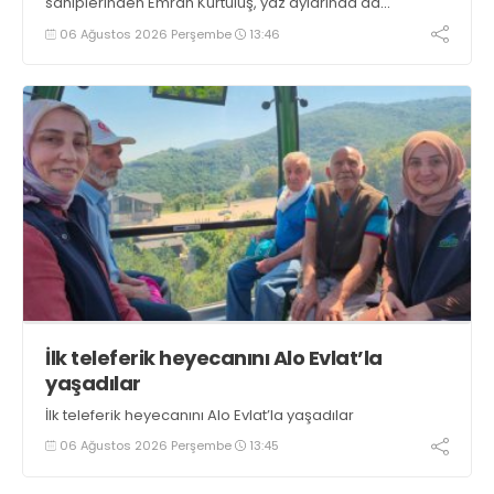
sahiplerinden Emrah Kurtuluş, yaz aylarında da
tezgahlarda taze balık bulunduğunu ifade ederek “Yıl
06 Ağustos 2026 Perşembe
13:46
boyunca tezgahlarda taze balık bulmak mümkün
oluyor” dedi
İlk teleferik heyecanını Alo Evlat’la
yaşadılar
İlk teleferik heyecanını Alo Evlat’la yaşadılar
06 Ağustos 2026 Perşembe
13:45