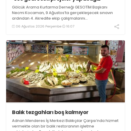
Gölcük Arama Kurtarma Derneği GESOTİM Başkanı
Necmi Kocaman, 9 Ağustos’ta gerçekleşecek sınavın
ardından 4. Akredite ekip çalışmalarını
tamamlayacaklarını ifade ederek açıklamalarda
06 Ağustos 2026 Perşembe
16:07
bulundu. Kocaman, “Gölcük’te ve Kocaeli genelinde ses
getirecek projelerimizi tek tek hayata geçireceğiz” dedi
Balık tezgahları boş kalmıyor
Adnan Menderes İş Merkezi Balıkçılar Çarşısı’nda hizmet
vermekte olan bir balık restoranının işletme