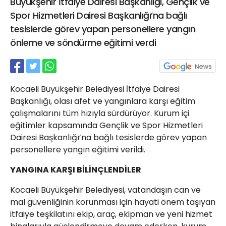
Büyükşehir İtfaiye Dairesi Başkanlığı, Gençlik ve
21 Gölcük
Spor Hizmetleri Dairesi Başkanlığı’na bağlı
02624132333
tesislerde görev yapan personellere yangın
haber@golcukpostasi.com
önleme ve söndürme eğitimi verdi
Kocaeli Büyükşehir Belediyesi İtfaiye Dairesi
Başkanlığı, olası afet ve yangınlara karşı eğitim
çalışmalarını tüm hızıyla sürdürüyor. Kurum içi
eğitimler kapsamında Gençlik ve Spor Hizmetleri
Dairesi Başkanlığı’na bağlı tesislerde görev yapan
personellere yangın eğitimi verildi.
YANGINA KARŞI BİLİNÇLENDİLER
Kocaeli Büyükşehir Belediyesi, vatandaşın can ve
mal güvenliğinin korunması için hayati önem taşıyan
itfaiye teşkilatını ekip, araç, ekipman ve yeni hizmet