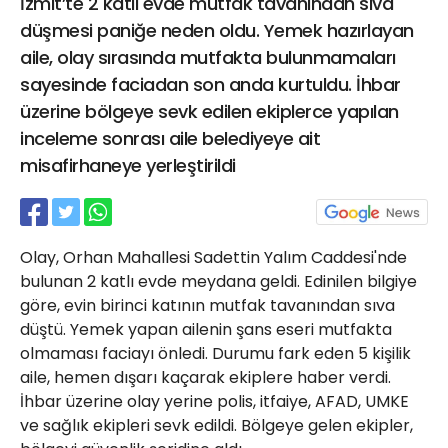
İzmit’te 2 katlı evde mutfak tavanından sıva
21 Gölcük
düşmesi paniğe neden oldu. Yemek hazırlayan
02624132333
aile, olay sırasında mutfakta bulunmamaları
haber@golcukpostasi.com
sayesinde faciadan son anda kurtuldu. İhbar
üzerine bölgeye sevk edilen ekiplerce yapılan
inceleme sonrası aile belediyeye ait
misafirhaneye yerleştirildi
Olay, Orhan Mahallesi Sadettin Yalım Caddesi'nde
bulunan 2 katlı evde meydana geldi. Edinilen bilgiye
göre, evin birinci katının mutfak tavanından sıva
düştü. Yemek yapan ailenin şans eseri mutfakta
olmaması faciayı önledi. Durumu fark eden 5 kişilik
aile, hemen dışarı kaçarak ekiplere haber verdi.
İhbar üzerine olay yerine polis, itfaiye, AFAD, UMKE
ve sağlık ekipleri sevk edildi. Bölgeye gelen ekipler,