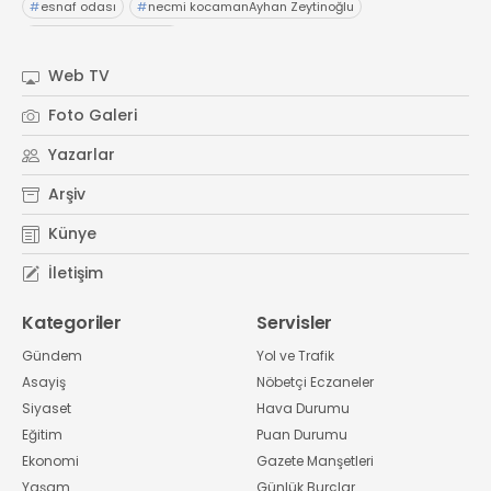
#
esnaf odası
#
necmi kocamanAyhan Zeytinoğlu
#
Kocaeli Sanayi Odası
Web TV
Foto Galeri
Yazarlar
Arşiv
Künye
İletişim
Kategoriler
Servisler
Gündem
Yol ve Trafik
Asayiş
Nöbetçi Eczaneler
Siyaset
Hava Durumu
Eğitim
Puan Durumu
Ekonomi
Gazete Manşetleri
Yaşam
Günlük Burçlar