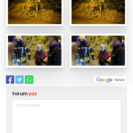
Yorum
yaz