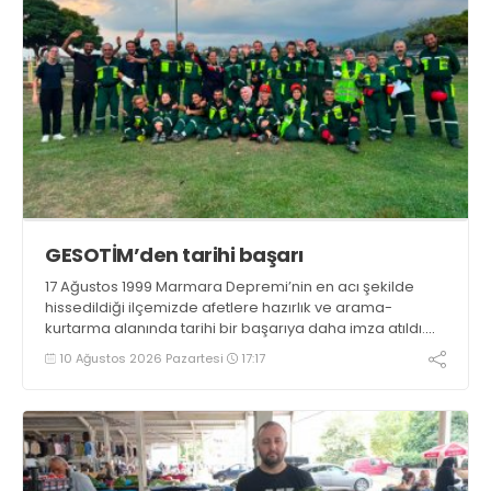
GESOTİM’den tarihi başarı
17 Ağustos 1999 Marmara Depremi’nin en acı şekilde
hissedildiği ilçemizde afetlere hazırlık ve arama-
kurtarma alanında tarihi bir başarıya daha imza atıldı.
Gölcük Arama Kurtarma Derneği (GESOTİM),
10 Ağustos 2026 Pazartesi
17:17
bünyesindeki 4. arama-kurtarma ekibinin akreditasyon
sürecini başarıyla tamamladı