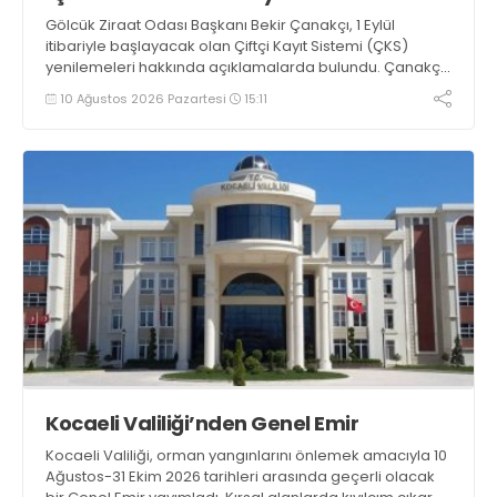
Gölcük Ziraat Odası Başkanı Bekir Çanakçı, 1 Eylül
itibariyle başlayacak olan Çiftçi Kayıt Sistemi (ÇKS)
yenilemeleri hakkında açıklamalarda bulundu. Çanakçı,
“Çiftçi Kayıt Sistemi formatı, yaygınlaşması ve etki alanı
10 Ağustos 2026 Pazartesi
15:11
her yıl artarak devam etmektedir” dedi
Kocaeli Valiliği’nden Genel Emir
Kocaeli Valiliği, orman yangınlarını önlemek amacıyla 10
Ağustos-31 Ekim 2026 tarihleri arasında geçerli olacak