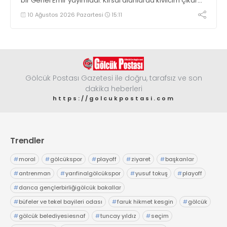
bir Genel Emir yayımladı. Kırsal alanlarda kıvılcım çıkaran
makine kullanacak kişilerin önceden kolluk kuvvetlerine
10 Ağustos 2026 Pazartesi
15:11
bildirim yapması ve yanlarında 6 kilogramlık yangın tüpü
bulundurması zorunlu hale getirildi
Gölcük Postası Gazetesi ile doğru, tarafsız ve son
dakika heberleri
https://golcukpostasi.com
Trendler
#
moral
#
gölcükspor
#
playoff
#
ziyaret
#
başkanlar
#
antrenman
#
yarıfinalgölcükspor
#
yusuf tokuş
#
playoff
#
darıca gençlerbirliğigölcük bakallar
#
büfeler ve tekel bayileri odası
#
faruk hikmet kesgin
#
gölcük
#
gölcük belediyesiesnaf
#
tuncay yıldız
#
seçim