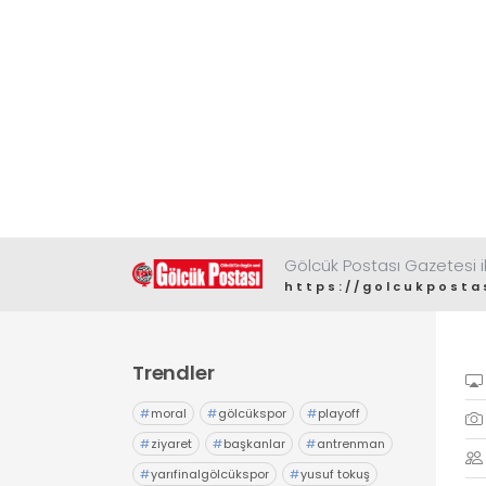
Gölcük Postası Gazetesi il
https://golcukposta
Trendler
#
moral
#
gölcükspor
#
playoff
#
ziyaret
#
başkanlar
#
antrenman
#
yarıfinalgölcükspor
#
yusuf tokuş