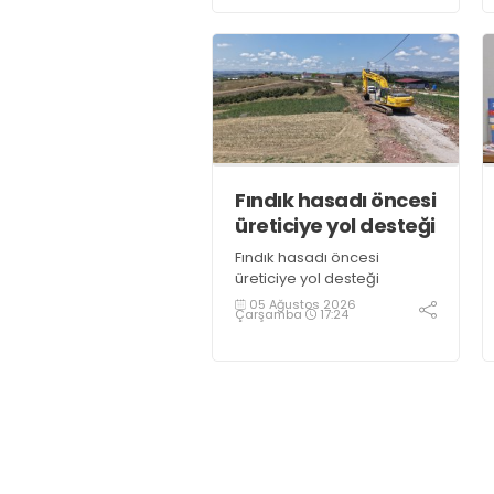
Arıtma Tesisi ve İletim
Hatları” projesinin tanıtım
töreninde konuşan
Büyükşehir Belediye
Başkanı Tahir Büyükakın,
“Hizmet ve eser siyaseti
gündemimizden hiç
çıkmadı” dedi
Fındık hasadı öncesi
üreticiye yol desteği
Fındık hasadı öncesi
üreticiye yol desteği
05 Ağustos 2026
Çarşamba
17:24