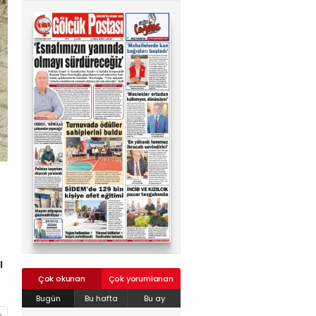
02624132333
haber@golcukpostasi.com
ı
Çok okunan
Çok yorumlanan
Bugün
Bu hafta
Bu ay