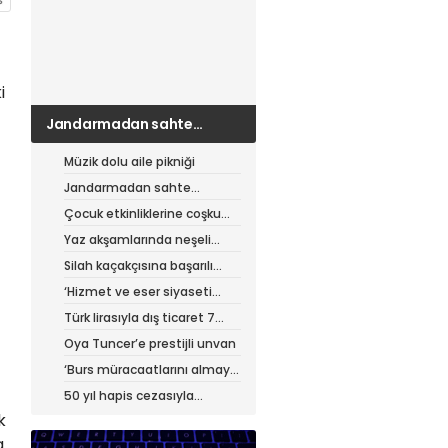
i
Jandarmadan sahte
çantacılara darbe
Müzik dolu aile pikniği
Jandarmadan sahte
çantacılara darbe
Çocuk etkinliklerine coşku
dolu final
Yaz akşamlarında neşeli
etkinlikler
Silah kaçakçısına başarılı
operasyon
‘Hizmet ve eser siyaseti
yapıyoruz’
Türk lirasıyla dış ticaret 7
ayda 900 milyar lirayı aştı
Oya Tuncer’e prestijli unvan
‘Burs müracaatlarını almaya
başladık’
50 yıl hapis cezasıyla
aranıyordu, yakalandı
k
a