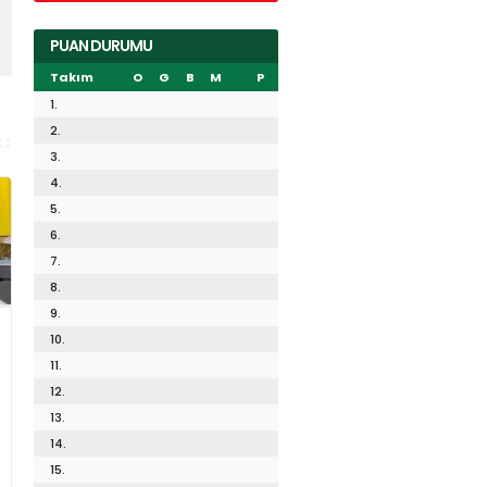
PUAN DURUMU
Takım
O
G
B
M
P
1.
2.
3.
4.
5.
6.
7.
8.
9.
10.
11.
12.
13.
14.
15.