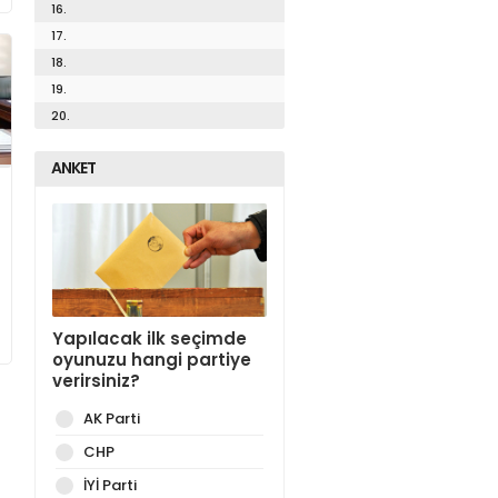
16.
17.
18.
19.
20.
ANKET
Yapılacak ilk seçimde
oyunuzu hangi partiye
verirsiniz?
AK Parti
CHP
İYİ Parti