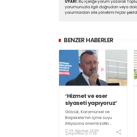
UYARI:
Bu içeriğe yorum yazarak Toplul
yorumunuzla ilgili doğrudan veya dola
yorumlardan site yönetimi hiçbir şeki
BENZER HABERLER
‘Hizmet ve eser
siyaseti yapıyoruz’
Gölcük, Karamürsel ve
Başiskele’nin içme suyu
ihtiyacına önemli katkı
sağlayacak “İhsaniye Barajı,
05 Ağustos 2026
Çarşamba
17:26
Karamürsel İçme Suyu