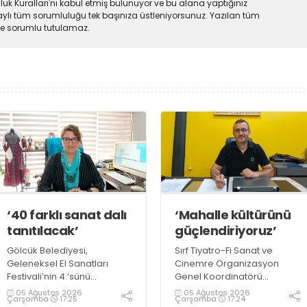
uk Kuralları'nı kabul etmiş bulunuyor ve bu alana yaptığınız
ylı tüm sorumluluğu tek başınıza üstleniyorsunuz. Yazılan tüm
lde sorumlu tutulamaz.
‘40 farklı sanat dalı
‘Mahalle kültürünü
tanıtılacak’
güçlendiriyoruz’
Gölcük Belediyesi,
Sırf Tiyatro-Fi Sanat ve
Geleneksel El Sanatları
Cinemre Organizasyon
Festivali’nin 4.’sünü
Genel Koordinatörü
gerçekleştirmeye
Mehmet
05 Ağustos 2026
05 Ağustos 2026
Çarşamba
17:25
Çarşamba
17:24
hazırlanıyor. Festival
Cinemre, faaliyetleri