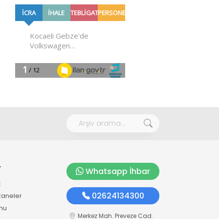
r
Whatsapp İhbar
k
02624134300
zaneler
mu
Merkez Mah. Preveze Cad.