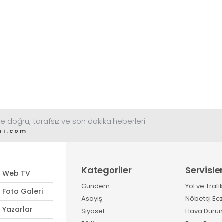
e doğru, tarafsız ve son dakika heberleri
si.com
Kategoriler
Servisle
Web TV
Gündem
Yol ve Trafi
Foto Galeri
Asayiş
Nöbetçi Ec
Yazarlar
Siyaset
Hava Duru