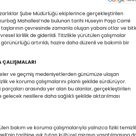
zarlıklar Şube Müdürlüğü ekiplerince gerçekleştirilen
urbağ Mahallesi’nde bulunan tarihi Hüseyin Paşa Camii
 taşlarının çevresinde zamanla oluşan yabani otlar ve bitk
esel kirlilik de giderildi. Titizlikle yürütülen çalışmalar
görünürlüğü artırıldı, hazire daha düzenli ve bakımlı bir
A ÇALIŞMALARI
zireler ve geçmiş medeniyetlerden günümüze ulaşan
lik ve koruma çalışmalarını planlı şekilde sürdürüyor.
i parçaları arasında yer alan bu alanlar, gerçekleştirilen
 gelecek nesillere daha sağlıklı şekilde aktarılması
ülen bakım ve koruma çalışmalarıyla yalnızca fiziki temizli
i’nin tarihine ışık tutan kültürel mirasın yaşatılmasına d