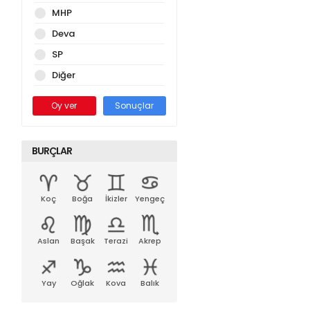
MHP
Deva
SP
Diğer
Oy ver
Sonuçlar
BURÇLAR
Koç
Boğa
İkizler
Yengeç
Aslan
Başak
Terazi
Akrep
Yay
Oğlak
Kova
Balık