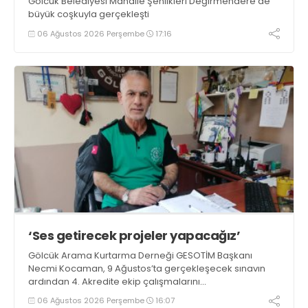
Gölcük Belediyesi Mahalle Şenlikleri Değirmendere’de
büyük coşkuyla gerçekleşti
06 Ağustos 2026 Perşembe
17:16
‘Ses getirecek projeler yapacağız’
Gölcük Arama Kurtarma Derneği GESOTİM Başkanı
Necmi Kocaman, 9 Ağustos’ta gerçekleşecek sınavın
ardından 4. Akredite ekip çalışmalarını
tamamlayacaklarını ifade ederek açıklamalarda
06 Ağustos 2026 Perşembe
16:07
bulundu. Kocaman, “Gölcük’te ve Kocaeli genelinde ses