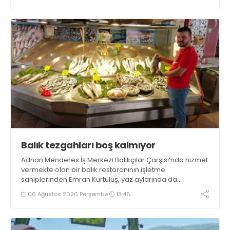
getirecek projelerimizi tek tek hayata geçireceğiz” dedi
Balık tezgahları boş kalmıyor
Adnan Menderes İş Merkezi Balıkçılar Çarşısı’nda hizmet
vermekte olan bir balık restoranının işletme
sahiplerinden Emrah Kurtuluş, yaz aylarında da
tezgahlarda taze balık bulunduğunu ifade ederek “Yıl
06 Ağustos 2026 Perşembe
13:46
boyunca tezgahlarda taze balık bulmak mümkün
oluyor” dedi