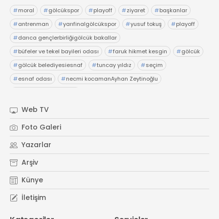
#
moral
#
gölcükspor
#
playoff
#
ziyaret
#
başkanlar
#
antrenman
#
yarıfinalgölcükspor
#
yusuf tokuş
#
playoff
#
darıca gençlerbirliğigölcük bakallar
#
büfeler ve tekel bayileri odası
#
faruk hikmet kesgin
#
gölcük
#
gölcük belediyesiesnaf
#
tuncay yıldız
#
seçim
#
esnaf odası
#
necmi kocamanAyhan Zeytinoğlu
#
Kocaeli Sanayi Odası
Web TV
Foto Galeri
Yazarlar
Arşiv
Künye
İletişim