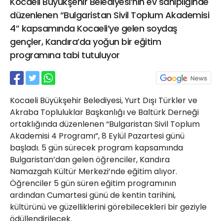
Kocaeli Büyükşehir Belediyesi’nin ev sahipliğinde
21 Gölcük
düzenlenen “Bulgaristan Sivil Toplum Akademisi
02624132333
4” kapsamında Kocaeli’ye gelen soydaş
haber@golcukpostasi.com
gençler, Kandıra’da yoğun bir eğitim
programına tabi tutuluyor
Kocaeli Büyükşehir Belediyesi, Yurt Dışı Türkler ve
Akraba Topluluklar Başkanlığı ve Baltürk Derneği
ortaklığında düzenlenen “Bulgaristan Sivil Toplum
Akademisi 4 Programı”, 8 Eylül Pazartesi günü
başladı. 5 gün sürecek program kapsamında
Bulgaristan’dan gelen öğrenciler, Kandıra
Namazgah Kültür Merkezi’nde eğitim alıyor.
Öğrenciler 5 gün süren eğitim programının
ardından Cumartesi günü de kentin tarihini,
kültürünü ve güzelliklerini görebilecekleri bir geziyle
ödüllendirilecek.