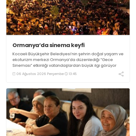
Ormanya’da sinema keyfi
Kocaeli Büyükşehir Belediyesi’nin şehrin doğal yaşam ve
ekoturizm merkezi Ormanya’da düzenlediği “Gece
Sineması” etkinliği vatandaşlardan büyük ilgi görüyor
06 Ağustos 2026 Perşembe
13:45