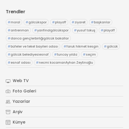
Trendler
#
moral
#
gölcükspor
#
playoff
#
ziyaret
#
başkanlar
#
antrenman
#
yarıfinalgölcükspor
#
yusuf tokuş
#
playoff
#
darıca gençlerbirliğigölcük bakallar
#
büfeler ve tekel bayileri odası
#
faruk hikmet kesgin
#
gölcük
#
gölcük belediyesiesnaf
#
tuncay yıldız
#
seçim
#
esnaf odası
#
necmi kocamanAyhan Zeytinoğlu
#
Kocaeli Sanayi Odası
Web TV
Foto Galeri
Yazarlar
Arşiv
Künye