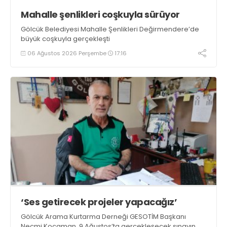
Mahalle şenlikleri coşkuyla sürüyor
Gölcük Belediyesi Mahalle Şenlikleri Değirmendere’de
büyük coşkuyla gerçekleşti
06 Ağustos 2026 Perşembe
17:16
‘Ses getirecek projeler yapacağız’
Gölcük Arama Kurtarma Derneği GESOTİM Başkanı
Necmi Kocaman, 9 Ağustos’ta gerçekleşecek sınavın