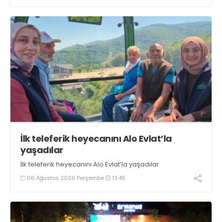
oluyor” dedi
İlk teleferik heyecanını Alo Evlat’la
yaşadılar
İlk teleferik heyecanını Alo Evlat’la yaşadılar
06 Ağustos 2026 Perşembe
13:45