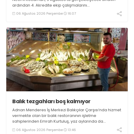
ardından 4. Akredite ekip çalışmalarını
tamamlayacaklarını ifade ederek açıklamalarda
06 Ağustos 2026 Perşembe
16:07
bulundu. Kocaman, “Gölcük’te ve Kocaeli genelinde ses
getirecek projelerimizi tek tek hayata geçireceğiz” dedi
Balık tezgahları boş kalmıyor
Adnan Menderes İş Merkezi Balıkçılar Çarşısı’nda hizmet
vermekte olan bir balık restoranının işletme
sahiplerinden Emrah Kurtuluş, yaz aylarında da
tezgahlarda taze balık bulunduğunu ifade ederek “Yıl
06 Ağustos 2026 Perşembe
13:46
boyunca tezgahlarda taze balık bulmak mümkün