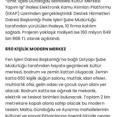
“İzmit İlçesi Gündoğdu Mahallesi Kültür Merkezi
Yapım İşi” ihalesi Elektronik Kamu Alımları Platformu
(EKAP) üzerinden gerçekleştirildi. Destek Hizmetleri
Dairesi Başkanlığı İhale İşleri Şube Müdürlüğü
tarafından yürütülen ihaleye, 10 firma katılım
sağladı. Projenin yaklaşık maliyeti ise 160 milyon 849
bin 868 TL olarak açıklandı.
650 KİŞİLİK MODERN MERKEZ
Fen İşleri Dairesi Başkanlığı’na bağlı Üstyapı Şube
Müdürlüğü tarafından hayata geçirilecek kültür
merkezi, bodrum ve zemin kattan oluşacak. Zemin
katta 650 kişilik düğün salonu, mutfak, idari ofisler,
muhtarlık ofisi, gelin odası ve çocuk oyun alanı yer
alacak. Bodrum katta ise sığınak ile mekanik,
elektrik ve tesisat birimleri bulunacak. Toplam 2 bin
metrekare kapalı alana sahip olacak bu modern
tesisin; Malta, Gündoğdu ve Ayazma mahallelerinin
kültürel ve sosyal ihtiyaçlarına önemli ölçüde cevap