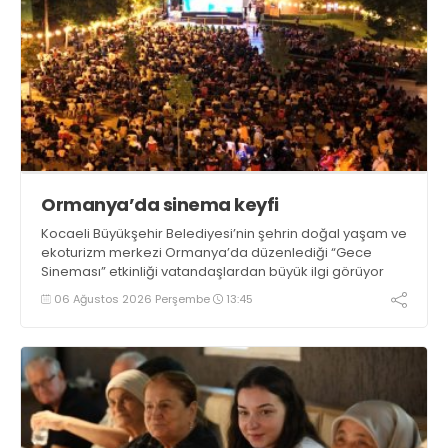
Ormanya’da sinema keyfi
Kocaeli Büyükşehir Belediyesi’nin şehrin doğal yaşam ve
ekoturizm merkezi Ormanya’da düzenlediği “Gece
Sineması” etkinliği vatandaşlardan büyük ilgi görüyor
06 Ağustos 2026 Perşembe
13:45