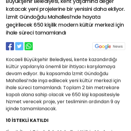
Büyükşehir Belediyesi, kent yaşamına değer
21 Gölcük
katacak yeni projelerine bir yenisini daha ekliyor.
02624132333
İzmit Gündoğdu Mahallesi’nde hayata
haber@golcukpostasi.com
geçirilecek 650 kişilik modern kültür merkezi için
ihale süreci tamamlandı
Kocaeli Büyükşehir Belediyesi, kente kazandırdığı
kültür yapılarıyla önemli bir ihtiyacı karşılamaya
devam ediyor. Bu kapsamda İzmit Gündoğdu
Mahallesi’nde inşa edilecek yeni kültür merkezi için
ihale süreci tamamlandı. Toplam 2 bin metrekare
kapalı alana sahip olacak ve 650 kişi kapasitesiyle
hizmet verecek proje, yer tesliminin ardından 9 ay
içinde tamamlanacak.
10 İSTEKLİ KATILDI