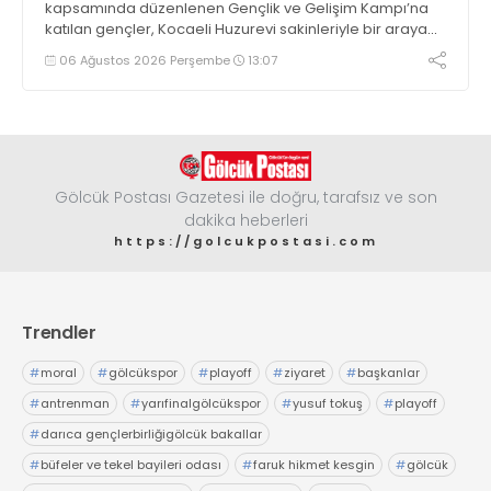
kapsamında düzenlenen Gençlik ve Gelişim Kampı’na
katılan gençler, Kocaeli Huzurevi sakinleriyle bir araya
geldi
06 Ağustos 2026 Perşembe
13:07
Gölcük Postası Gazetesi ile doğru, tarafsız ve son
dakika heberleri
https://golcukpostasi.com
Trendler
#
moral
#
gölcükspor
#
playoff
#
ziyaret
#
başkanlar
#
antrenman
#
yarıfinalgölcükspor
#
yusuf tokuş
#
playoff
#
darıca gençlerbirliğigölcük bakallar
#
büfeler ve tekel bayileri odası
#
faruk hikmet kesgin
#
gölcük