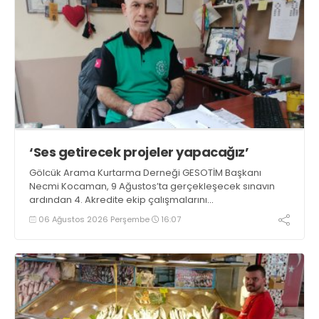
‘Ses getirecek projeler yapacağız’
Gölcük Arama Kurtarma Derneği GESOTİM Başkanı
Necmi Kocaman, 9 Ağustos’ta gerçekleşecek sınavın
ardından 4. Akredite ekip çalışmalarını
tamamlayacaklarını ifade ederek açıklamalarda
06 Ağustos 2026 Perşembe
16:07
bulundu. Kocaman, “Gölcük’te ve Kocaeli genelinde ses
getirecek projelerimizi tek tek hayata geçireceğiz” dedi