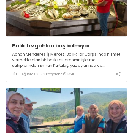
Balık tezgahları boş kalmıyor
Adnan Menderes İş Merkezi Balıkçılar Çarşısı’nda hizmet
vermekte olan bir balık restoranının işletme
sahiplerinden Emrah Kurtuluş, yaz aylarında da
tezgahlarda taze balık bulunduğunu ifade ederek “Yıl
06 Ağustos 2026 Perşembe
13:46
boyunca tezgahlarda taze balık bulmak mümkün
oluyor” dedi