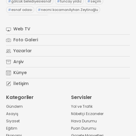
#
gölcük belediyesiesnaf
#
tuncay yıldız
#
seçim
#
esnaf odası
#
necmi kocamanAyhan Zeytinoğlu
#
Kocaeli Sanayi Odası
Web TV
Foto Galeri
Yazarlar
Arşiv
Künye
İletişim
Kategoriler
Servisler
Gündem
Yol ve Trafik
Asayiş
Nöbetçi Eczaneler
Siyaset
Hava Durumu
Eğitim
Puan Durumu
Ekonomi
Gazete Manşetleri