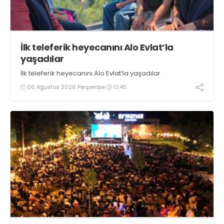
İlk teleferik heyecanını Alo Evlat’la
yaşadılar
İlk teleferik heyecanını Alo Evlat’la yaşadılar
06 Ağustos 2026 Perşembe
13:45