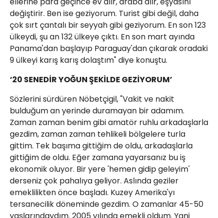
ellerine para geçince ev alır, araba alır, eşyasını
değiştirir. Ben ise geziyorum. Turist gibi değil, daha
çok sırt çantalı bir seyyah gibi geziyorum. En son 123
ülkeydi, şu an 132 ülkeye çıktı. En son mart ayında
Panama'dan başlayıp Paraguay'dan çıkarak oradaki
9 ülkeyi karış karış dolaştım" diye konuştu.
‘20 SENEDİR YOĞUN ŞEKİLDE GEZİYORUM’
Sözlerini sürdüren Nöbetçigil, "Vakit ve nakit
bulduğum an yerinde duramayan bir adamım.
Zaman zaman benim gibi amatör ruhlu arkadaşlarla
gezdim, zaman zaman tehlikeli bölgelere turla
gittim. Tek başıma gittiğim de oldu, arkadaşlarla
gittiğim de oldu. Eğer zamana yayarsanız bu iş
ekonomik oluyor. Bir yere 'hemen gidip geleyim'
derseniz çok pahalıya geliyor. Aslında geziler
emeklilikten önce başladı. Kuzey Amerika'yı
tersanecilik döneminde gezdim. O zamanlar 45-50
yaşlarındaydım. 2005 yılında emekli oldum. Yani