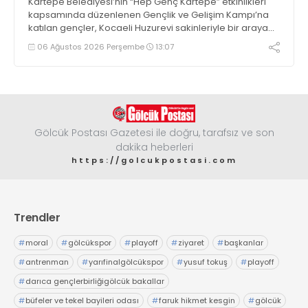
Kartepe Belediyesi’nin “Hep Genç Kartepe” etkinlikleri
kapsamında düzenlenen Gençlik ve Gelişim Kampı’na
katılan gençler, Kocaeli Huzurevi sakinleriyle bir araya
geldi
06 Ağustos 2026 Perşembe
13:07
Gölcük Postası Gazetesi ile doğru, tarafsız ve son
dakika heberleri
https://golcukpostasi.com
Trendler
#
moral
#
gölcükspor
#
playoff
#
ziyaret
#
başkanlar
#
antrenman
#
yarıfinalgölcükspor
#
yusuf tokuş
#
playoff
#
darıca gençlerbirliğigölcük bakallar
#
büfeler ve tekel bayileri odası
#
faruk hikmet kesgin
#
gölcük