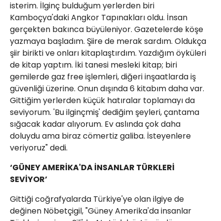
isterim. İlginç bulduğum yerlerden biri
Kamboçya'daki Angkor Tapınakları oldu. İnsan
gerçekten bakınca büyüleniyor. Gazetelerde köşe
yazmaya başladım. Şiire de merak sardım. Oldukça
şiir birikti ve onları kitaplaştırdım. Yazdığım öyküleri
de kitap yaptım. İki tanesi mesleki kitap; biri
gemilerde gaz free işlemleri, diğeri inşaatlarda iş
güvenliği üzerine. Onun dışında 6 kitabım daha var.
Gittiğim yerlerden küçük hatıralar toplamayı da
seviyorum. 'Bu ilginçmiş' dediğim şeyleri, çantama
sığacak kadar alıyorum. Ev aslında çok daha
doluydu ama biraz cömertiz galiba. İsteyenlere
veriyoruz" dedi.
‘GÜNEY AMERİKA'DA İNSANLAR TÜRKLERİ
SEVİYOR’
Gittiği coğrafyalarda Türkiye'ye olan ilgiye de
değinen Nöbetçigil, "Güney Amerika'da insanlar