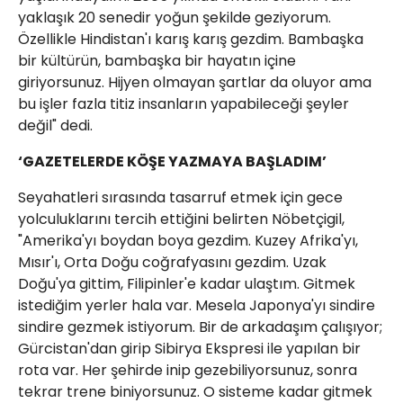
yaklaşık 20 senedir yoğun şekilde geziyorum.
Özellikle Hindistan'ı karış karış gezdim. Bambaşka
bir kültürün, bambaşka bir hayatın içine
giriyorsunuz. Hijyen olmayan şartlar da oluyor ama
bu işler fazla titiz insanların yapabileceği şeyler
değil" dedi.
‘GAZETELERDE KÖŞE YAZMAYA BAŞLADIM’
Seyahatleri sırasında tasarruf etmek için gece
yolculuklarını tercih ettiğini belirten Nöbetçigil,
"Amerika'yı boydan boya gezdim. Kuzey Afrika'yı,
Mısır'ı, Orta Doğu coğrafyasını gezdim. Uzak
Doğu'ya gittim, Filipinler'e kadar ulaştım. Gitmek
istediğim yerler hala var. Mesela Japonya'yı sindire
sindire gezmek istiyorum. Bir de arkadaşım çalışıyor;
Gürcistan'dan girip Sibirya Ekspresi ile yapılan bir
rota var. Her şehirde inip gezebiliyorsunuz, sonra
tekrar trene biniyorsunuz. O sisteme kadar gitmek