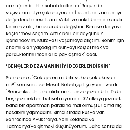
armağandır. Her sabah kalkınca 'Bugün de
yaşıyorum' diye şükrediyorum. İnsanların zamanı iyi
değerlendirmesi lazım. Vakit ve nakit birer imkandır.
Kimisi ev alır, kimisi araba değiştirir. Ben ise dünyayı
keşfetmeyi seçtim. Artık belli bir doygunluk
içerisindeyim. Mütevazı yaşamaya alıştım. Benim için
önemli olan yaşadığım dünyayı keşfetmek ve
gördüklerimi insanlarla paylaşmak" dedi.
‘GENÇLER DE ZAMANINI İYİ DEĞERLENDİRSİN’
Son olarak, "Çok gezen mi bilir yoksa çok okuyan
mı?" sorusuna ise Mesut Nöbetçigil, şu yanıtı verdi:
"Bence ikisi de önemlidir ama önce gezen bilir. Tabii
boş gezmekten bahsetmiyorum. 132 ülkeyi gezmek
bana bir apartman parasına mal olmuştur ama hiç
hesabını yapmadım. Şimdi sırada Rusya var.
Sonrasında Avustralya, Yeni Zelanda ve
Tazmanya'ya gitmeyi düşünüyorum. Daha sonra da