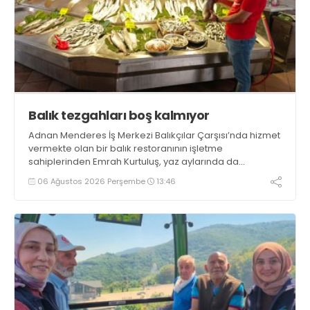
Balık tezgahları boş kalmıyor
Adnan Menderes İş Merkezi Balıkçılar Çarşısı’nda hizmet
vermekte olan bir balık restoranının işletme
sahiplerinden Emrah Kurtuluş, yaz aylarında da
tezgahlarda taze balık bulunduğunu ifade ederek “Yıl
06 Ağustos 2026 Perşembe
13:46
boyunca tezgahlarda taze balık bulmak mümkün
oluyor” dedi