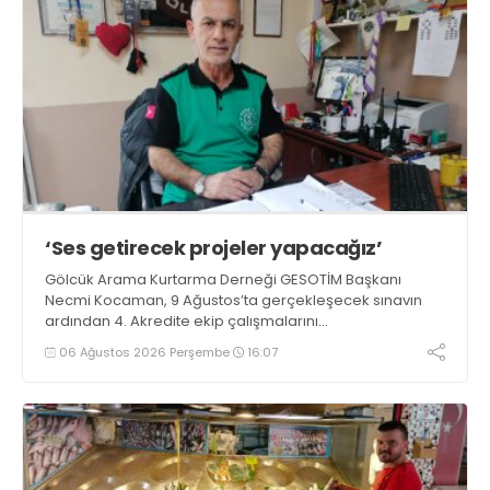
‘Ses getirecek projeler yapacağız’
Gölcük Arama Kurtarma Derneği GESOTİM Başkanı
Necmi Kocaman, 9 Ağustos’ta gerçekleşecek sınavın
ardından 4. Akredite ekip çalışmalarını
tamamlayacaklarını ifade ederek açıklamalarda
06 Ağustos 2026 Perşembe
16:07
bulundu. Kocaman, “Gölcük’te ve Kocaeli genelinde ses
getirecek projelerimizi tek tek hayata geçireceğiz” dedi