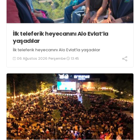
İlk teleferik heyecanını Alo Evlat’la
yaşadılar
İlk teleferik heyecanını Alo Evlat’la yaşadılar
06 Ağustos 2026 Perşembe
13:45