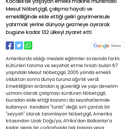
Kocaeli’de yaşayan emekli makine mühendisi
21 Gölcük
Mesut Nöbetçigil, çalışma hayatı ve
02624132333
emekliliğinde elde ettiği geliri gayrimenkule
haber@golcukpostasi.com
yatırmak yerine dünyayı gezmeye ayırarak
bugüne kadar 132 ülkeyi ziyaret etti
Amerika’da aldığı mesleki eğitimler sırasında farklı
kültürleri tanıma ve seyahat etme fırsatı bulan 67
yaşındaki Mesut Nöbetçigil, 2005 yılında emekli
olduktan sonra dünya turuna ağırlık verdi.
Emekliliğinin ardından iş güvenliği ve yapı denetim
uzmanı olarak çalışmayı sürdüren Nöbetçigil,
buradan elde ettiği kazancı da seyahatlerinde
kullanıyor. Kendisini "turist" değil, sırt çantalı bir
"seyyah" olarak tanımlayan Nöbetçigil, Amerika
kıtasından Uzak Doğu'ya, Afrika'dan Balkanlar'a
kadar geniş bir coğrafyada tek başına veya