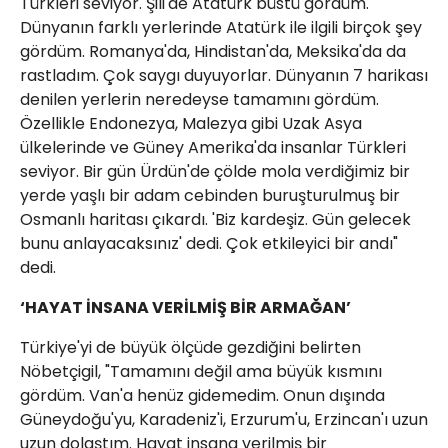
Türkleri seviyor. Şili'de Atatürk büstü gördüm.
Dünyanın farklı yerlerinde Atatürk ile ilgili birçok şey
gördüm. Romanya'da, Hindistan'da, Meksika'da da
rastladım. Çok saygı duyuyorlar. Dünyanın 7 harikası
denilen yerlerin neredeyse tamamını gördüm.
Özellikle Endonezya, Malezya gibi Uzak Asya
ülkelerinde ve Güney Amerika'da insanlar Türkleri
seviyor. Bir gün Ürdün'de çölde mola verdiğimiz bir
yerde yaşlı bir adam cebinden buruşturulmuş bir
Osmanlı haritası çıkardı. 'Biz kardeşiz. Gün gelecek
bunu anlayacaksınız' dedi. Çok etkileyici bir andı"
dedi.
‘HAYAT İNSANA VERİLMİŞ BİR ARMAĞAN’
Türkiye'yi de büyük ölçüde gezdiğini belirten
Nöbetçigil, "Tamamını değil ama büyük kısmını
gördüm. Van'a henüz gidemedim. Onun dışında
Güneydoğu'yu, Karadeniz'i, Erzurum'u, Erzincan'ı uzun
uzun dolaştım. Hayat insana verilmiş bir