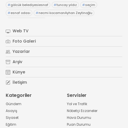
#
gölcük belediyesiesnaf
#
tuncay yıldız
#
seçim
#
esnaf odası
#
necmi kocamanAyhan Zeytinoğlu
#
Kocaeli Sanayi Odası
Web TV
Foto Galeri
Yazarlar
Arşiv
Künye
İletişim
Kategoriler
Servisler
Gündem
Yol ve Trafik
Asayiş
Nöbetçi Eczaneler
Siyaset
Hava Durumu
Eğitim
Puan Durumu