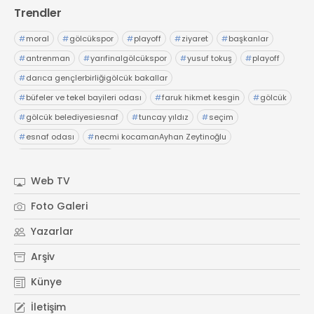
Trendler
#
moral
#
gölcükspor
#
playoff
#
ziyaret
#
başkanlar
#
antrenman
#
yarıfinalgölcükspor
#
yusuf tokuş
#
playoff
#
darıca gençlerbirliğigölcük bakallar
#
büfeler ve tekel bayileri odası
#
faruk hikmet kesgin
#
gölcük
#
gölcük belediyesiesnaf
#
tuncay yıldız
#
seçim
#
esnaf odası
#
necmi kocamanAyhan Zeytinoğlu
#
Kocaeli Sanayi Odası
Web TV
Foto Galeri
Yazarlar
Arşiv
Künye
İletişim