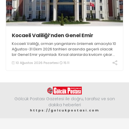
Kocaeli Valiliği’nden Genel Emir
Kocaeli Valiliği, orman yangınlarını önlemek amacıyla 10
Ağustos-31 Ekim 2026 tarihleri arasında geçerli olacak
bir Genel Emir yayımladı. Kırsal alanlarda kıvılcım çıkaran
makine kullanacak kişilerin önceden kolluk kuvvetlerine
10 Ağustos 2026 Pazartesi
15:11
bildirim yapması ve yanlarında 6 kilogramlık yangın tüpü
bulundurması zorunlu hale getirildi
Gölcük Postası Gazetesi ile doğru, tarafsız ve son
dakika heberleri
https://golcukpostasi.com