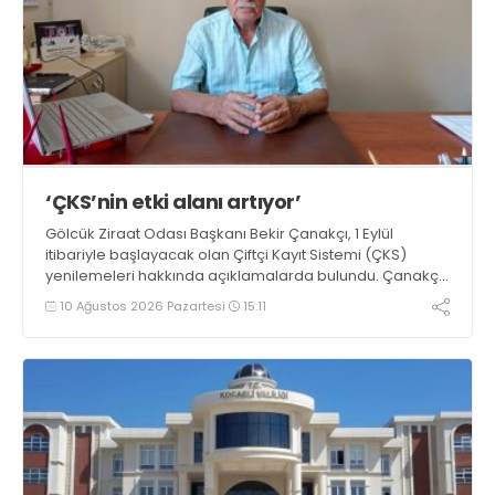
‘ÇKS’nin etki alanı artıyor’
Gölcük Ziraat Odası Başkanı Bekir Çanakçı, 1 Eylül
itibariyle başlayacak olan Çiftçi Kayıt Sistemi (ÇKS)
yenilemeleri hakkında açıklamalarda bulundu. Çanakçı,
“Çiftçi Kayıt Sistemi formatı, yaygınlaşması ve etki alanı
10 Ağustos 2026 Pazartesi
15:11
her yıl artarak devam etmektedir” dedi