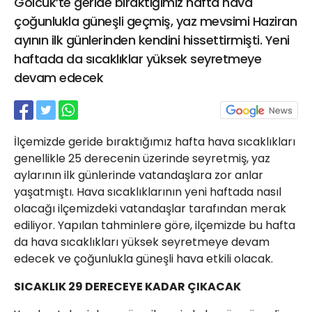
Gölcük’te geride bıraktığımız hafta hava
21 Gölcük
çoğunlukla güneşli geçmiş, yaz mevsimi Haziran
02624132333
ayının ilk günlerinden kendini hissettirmişti. Yeni
haber@golcukpostasi.com
haftada da sıcaklıklar yüksek seyretmeye
devam edecek
İlçemizde geride bıraktığımız hafta hava sıcaklıkları
genellikle 25 derecenin üzerinde seyretmiş, yaz
aylarının ilk günlerinde vatandaşlara zor anlar
yaşatmıştı. Hava sıcaklıklarının yeni haftada nasıl
olacağı ilçemizdeki vatandaşlar tarafından merak
ediliyor. Yapılan tahminlere göre, ilçemizde bu hafta
da hava sıcaklıkları yüksek seyretmeye devam
edecek ve çoğunlukla güneşli hava etkili olacak.
SICAKLIK 29 DERECEYE KADAR ÇIKACAK