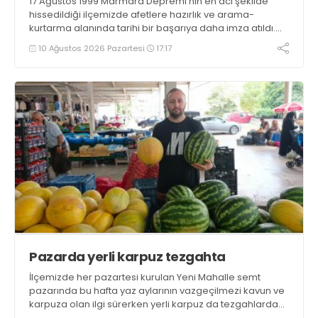
17 Ağustos 1999 Marmara Depremi’nin en acı şekilde
hissedildiği ilçemizde afetlere hazırlık ve arama-
kurtarma alanında tarihi bir başarıya daha imza atıldı.
Gölcük Arama Kurtarma Derneği (GESOTİM),
10 Ağustos 2026 Pazartesi
17:17
bünyesindeki 4. arama-kurtarma ekibinin akreditasyon
sürecini başarıyla tamamladı
Pazarda yerli karpuz tezgahta
İlçemizde her pazartesi kurulan Yeni Mahalle semt
pazarında bu hafta yaz aylarının vazgeçilmezi kavun ve
karpuza olan ilgi sürerken yerli karpuz da tezgahlarda
yerini aldı