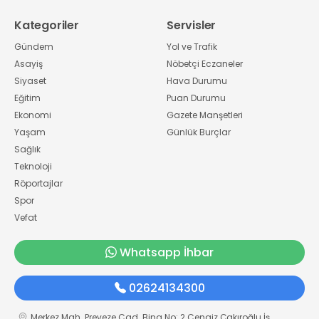
Kategoriler
Servisler
Gündem
Yol ve Trafik
Asayiş
Nöbetçi Eczaneler
Siyaset
Hava Durumu
Eğitim
Puan Durumu
Ekonomi
Gazete Manşetleri
Yaşam
Günlük Burçlar
Sağlık
Teknoloji
Röportajlar
Spor
Vefat
Whatsapp İhbar
02624134300
Merkez Mah. Preveze Cad. Bina No: 2 Cengiz Çakıroğlu İş