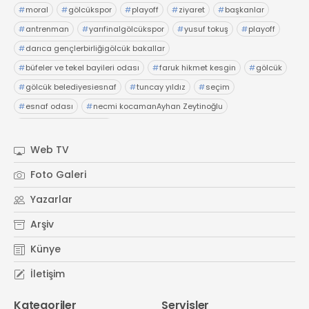
#
moral
#
gölcükspor
#
playoff
#
ziyaret
#
başkanlar
#
antrenman
#
yarıfinalgölcükspor
#
yusuf tokuş
#
playoff
#
darıca gençlerbirliğigölcük bakallar
#
büfeler ve tekel bayileri odası
#
faruk hikmet kesgin
#
gölcük
#
gölcük belediyesiesnaf
#
tuncay yıldız
#
seçim
#
esnaf odası
#
necmi kocamanAyhan Zeytinoğlu
#
Kocaeli Sanayi Odası
Web TV
Foto Galeri
Yazarlar
Arşiv
Künye
İletişim
Kategoriler
Servisler