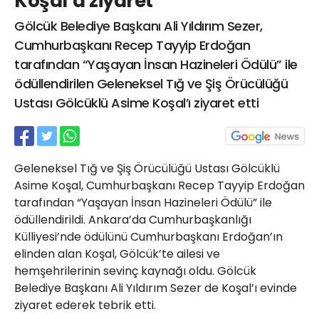
Koşal’a ziyaret
21 Gölcük
Gölcük Belediye Başkanı Ali Yıldırım Sezer,
02624132333
Cumhurbaşkanı Recep Tayyip Erdoğan
haber@golcukpostasi.com
tarafından “Yaşayan İnsan Hazineleri Ödülü” ile
ödüllendirilen Geleneksel Tığ ve Şiş Örücülüğü
Ustası Gölcüklü Asime Koşal’ı ziyaret etti
Geleneksel Tığ ve Şiş Örücülüğü Ustası Gölcüklü
Asime Koşal, Cumhurbaşkanı Recep Tayyip Erdoğan
tarafından “Yaşayan İnsan Hazineleri Ödülü” ile
ödüllendirildi. Ankara’da Cumhurbaşkanlığı
Külliyesi’nde ödülünü Cumhurbaşkanı Erdoğan’ın
elinden alan Koşal, Gölcük’te ailesi ve
hemşehrilerinin sevinç kaynağı oldu. Gölcük
Belediye Başkanı Ali Yıldırım Sezer de Koşal’ı evinde
ziyaret ederek tebrik etti.