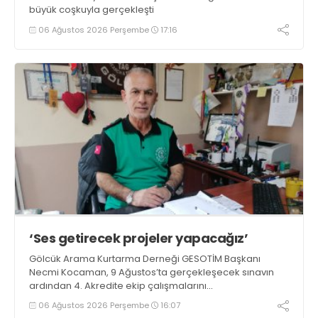
büyük coşkuyla gerçekleşti
06 Ağustos 2026 Perşembe
17:16
‘Ses getirecek projeler yapacağız’
Gölcük Arama Kurtarma Derneği GESOTİM Başkanı
Necmi Kocaman, 9 Ağustos’ta gerçekleşecek sınavın
ardından 4. Akredite ekip çalışmalarını
tamamlayacaklarını ifade ederek açıklamalarda
06 Ağustos 2026 Perşembe
16:07
bulundu. Kocaman, “Gölcük’te ve Kocaeli genelinde ses