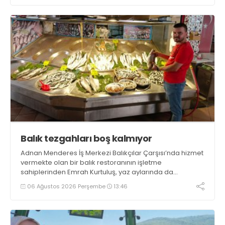
getirecek projelerimizi tek tek hayata geçireceğiz” dedi
Balık tezgahları boş kalmıyor
Adnan Menderes İş Merkezi Balıkçılar Çarşısı’nda hizmet
vermekte olan bir balık restoranının işletme
sahiplerinden Emrah Kurtuluş, yaz aylarında da
tezgahlarda taze balık bulunduğunu ifade ederek “Yıl
06 Ağustos 2026 Perşembe
13:46
boyunca tezgahlarda taze balık bulmak mümkün
oluyor” dedi