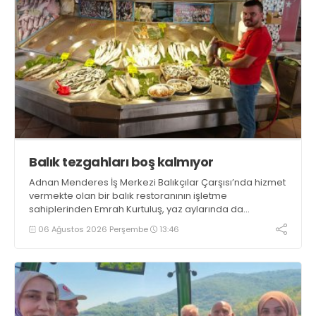
Balık tezgahları boş kalmıyor
Adnan Menderes İş Merkezi Balıkçılar Çarşısı’nda hizmet
vermekte olan bir balık restoranının işletme
sahiplerinden Emrah Kurtuluş, yaz aylarında da
tezgahlarda taze balık bulunduğunu ifade ederek “Yıl
06 Ağustos 2026 Perşembe
13:46
boyunca tezgahlarda taze balık bulmak mümkün
oluyor” dedi