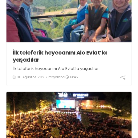
İlk teleferik heyecanını Alo Evlat’la
yaşadılar
İlk teleferik heyecanını Alo Evlat’la yaşadılar
06 Ağustos 2026 Perşembe
13:45