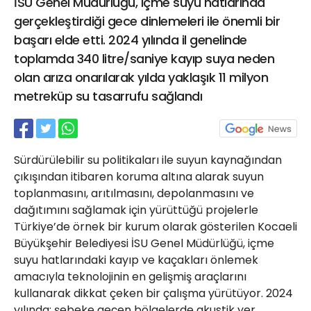
İSU Genel Müdürlüğü, içme suyu hatlarında
21 Gölcük
gerçekleştirdiği gece dinlemeleri ile önemli bir
02624132333
başarı elde etti. 2024 yılında il genelinde
haber@golcukpostasi.com
toplamda 340 litre/saniye kayıp suya neden
olan arıza onarılarak yılda yaklaşık 11 milyon
metreküp su tasarrufu sağlandı
Sürdürülebilir su politikaları ile suyun kaynağından
çıkışından itibaren koruma altına alarak suyun
toplanmasını, arıtılmasını, depolanmasını ve
dağıtımını sağlamak için yürüttüğü projelerle
Türkiye’de örnek bir kurum olarak gösterilen Kocaeli
Büyükşehir Belediyesi İSU Genel Müdürlüğü, içme
suyu hatlarındaki kayıp ve kaçakları önlemek
amacıyla teknolojinin en gelişmiş araçlarını
kullanarak dikkat çeken bir çalışma yürütüyor. 2024
yılında; şebeke geçen bölgelerde akustik yer