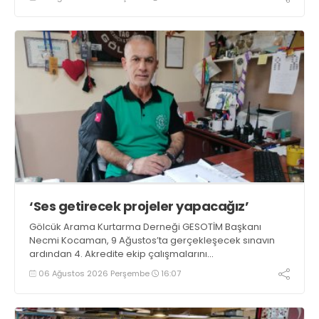
‘Ses getirecek projeler yapacağız’
Gölcük Arama Kurtarma Derneği GESOTİM Başkanı
Necmi Kocaman, 9 Ağustos’ta gerçekleşecek sınavın
ardından 4. Akredite ekip çalışmalarını
tamamlayacaklarını ifade ederek açıklamalarda
06 Ağustos 2026 Perşembe
16:07
bulundu. Kocaman, “Gölcük’te ve Kocaeli genelinde ses
getirecek projelerimizi tek tek hayata geçireceğiz” dedi