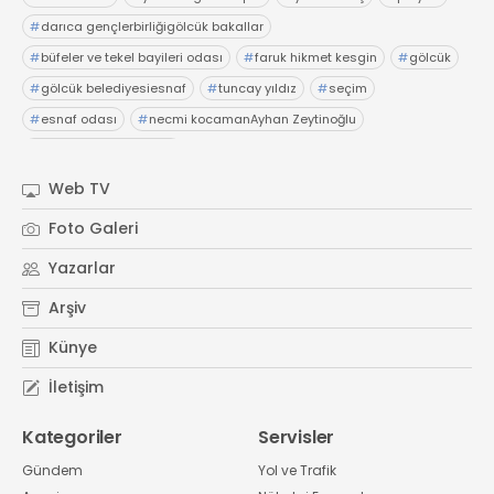
#
darıca gençlerbirliğigölcük bakallar
#
büfeler ve tekel bayileri odası
#
faruk hikmet kesgin
#
gölcük
#
gölcük belediyesiesnaf
#
tuncay yıldız
#
seçim
#
esnaf odası
#
necmi kocamanAyhan Zeytinoğlu
#
Kocaeli Sanayi Odası
Web TV
Foto Galeri
Yazarlar
Arşiv
Künye
İletişim
Kategoriler
Servisler
Gündem
Yol ve Trafik