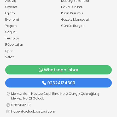
Asayiş
Nöbetçi Eczaneler
Siyaset
Hava Durumu
Eğitim
Puan Durumu
Ekonomi
Gazete Manşetleri
Yaşam
Günlük Burçlar
Sağlık
Teknoloji
Röportajlar
Spor
Vefat
Whatsapp İhbar
02624134300
Merkez Mah. Preveze Cad. Bina No: 2 Cengiz Çakıroğlu İş
Merkezi No: 21 Gölcük
02624132333
haber@golcukpostasi.com