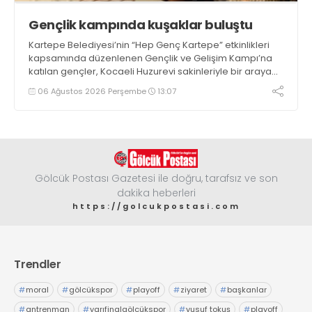
Gençlik kampında kuşaklar buluştu
Kartepe Belediyesi’nin “Hep Genç Kartepe” etkinlikleri
kapsamında düzenlenen Gençlik ve Gelişim Kampı’na
katılan gençler, Kocaeli Huzurevi sakinleriyle bir araya
geldi
06 Ağustos 2026 Perşembe
13:07
Gölcük Postası Gazetesi ile doğru, tarafsız ve son
dakika heberleri
https://golcukpostasi.com
Trendler
#
moral
#
gölcükspor
#
playoff
#
ziyaret
#
başkanlar
#
antrenman
#
yarıfinalgölcükspor
#
yusuf tokuş
#
playoff