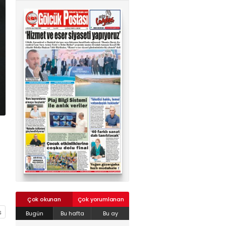
02624132333
haber@golcukpostasi.com
Çok okunan
Çok yorumlanan
Bugün
Bu hafta
Bu ay