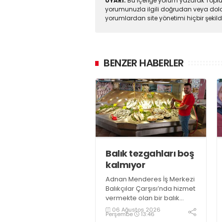
UYARI:
Bu içeriğe yorum yazarak Toplul
yorumunuzla ilgili doğrudan veya dola
yorumlardan site yönetimi hiçbir şeki
BENZER HABERLER
Balık tezgahları boş
kalmıyor
Adnan Menderes İş Merkezi
Balıkçılar Çarşısı’nda hizmet
vermekte olan bir balık
restoranının işletme
06 Ağustos 2026
Perşembe
13:46
sahiplerinden Emrah