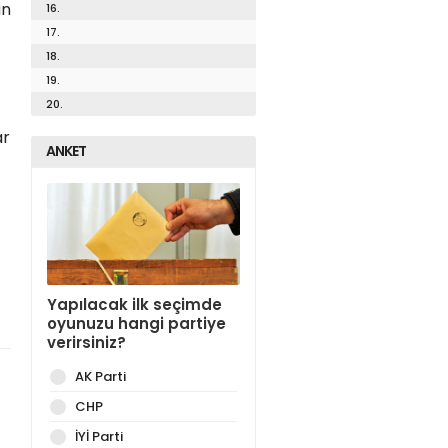
an
16.
17.
18.
19.
20.
ar
ANKET
Yapılacak ilk seçimde
oyunuzu hangi partiye
verirsiniz?
AK Parti
CHP
İYİ Parti