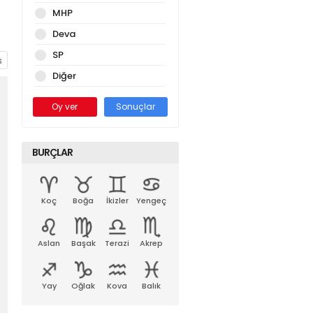
MHP
Deva
SP
Diğer
Oy ver
Sonuçlar
BURÇLAR
Koç
Boğa
İkizler
Yengeç
Aslan
Başak
Terazi
Akrep
Yay
Oğlak
Kova
Balık