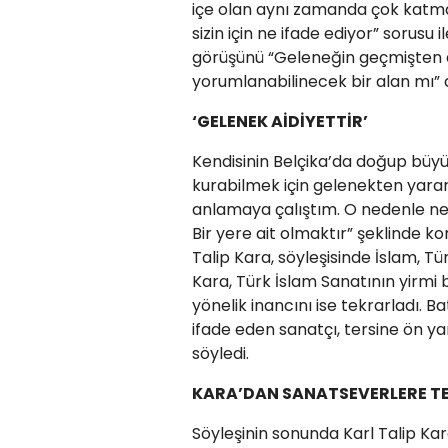
içe olan aynı zamanda çok katmanlı
sizin için ne ifade ediyor” sorusu
görüşünü “Geleneğin geçmişten d
yorumlanabilinecek bir alan mı” 
‘GELENEK AİDİYETTİR’
Kendisinin Belçika’da doğup büyü
kurabilmek için gelenekten yarar
anlamaya çalıştım. O nedenle net 
Bir yere ait olmaktır” şeklinde k
Talip Kara, söyleşisinde İslam, T
Kara, Türk İslam Sanatının yirmi b
yönelik inancını ise tekrarladı. 
ifade eden sanatçı, tersine ön ya
söyledi.
KARA’DAN SANATSEVERLERE T
Söyleşinin sonunda Karl Talip Kar