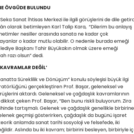
’NE ÖVGÜDE BULUNDU
eka Sanat İhtisas Merkezi ile ilgili görüşlerini de dile getird
n olarak betimleyen Karl Talip Kara, “Dilerim bu anlayış
önetimler nesiller arasında sanata ne kadar çok
aşayanlar o kadar mutlu olabilir. O nedenle burada emeği
elediye Başkanı Tahir Büyükakın olmak üzere emeği
h razı olsun” dedi.
 KAVRAMLAR DEĞİL’
atta Süreklilik ve Dönüşüm” konulu söyleşisi büyük ilgi
eratörlüğünü gerçekleştiren Prof. Başar, geleneksel ve
üşlerini aktardı. Geleneksel ve çağdaşlık kavramlarının
 dikkat çeken Prof. Başar, “Ben bunu riskli buluyorum. Zira
hinde tartışmalı. Gelenek ve çağdaşlık genellikle birbirine
Gelenek geçmişi gösterirken, çağdaşlık da bugünü işaret
teorik anlamda sanat tarihi sosyoloji ve felsefede, iki
ildir. Aslında bu iki kavram; birbirini besleyen, birbiriyle iç