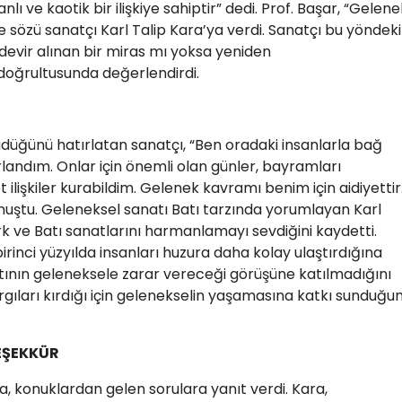
 ve kaotik bir ilişkiye sahiptir” dedi. Prof. Başar, “Gelene
 ile sözü sanatçı Karl Talip Kara’ya verdi. Sanatçı bu yöndeki
evir alınan bir miras mı yoksa yeniden
doğrultusunda değerlendirdi.
düğünü hatırlatan sanatçı, “Ben oradaki insanlarla bağ
landım. Onlar için önemli olan günler, bayramları
ilişkiler kurabildim. Gelenek kavramı benim için aidiyettir
onuştu. Geleneksel sanatı Batı tarzında yorumlayan Karl
ürk ve Batı sanatlarını harmanlamayı sevdiğini kaydetti.
irinci yüzyılda insanları huzura daha kolay ulaştırdığına
Batının geleneksele zarar vereceği görüşüne katılmadığını
rgıları kırdığı için gelenekselin yaşamasına katkı sunduğu
EŞEKKÜR
a, konuklardan gelen sorulara yanıt verdi. Kara,