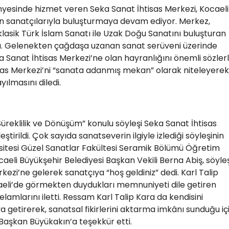
nyesinde hizmet veren Seka Sanat İhtisas Merkezi, Kocaelil
en sanatçılarıyla buluşturmaya devam ediyor. Merkez,
lasik Türk İslam Sanatı ile Uzak Doğu Sanatını buluşturan
adı. Gelenekten çağdaşa uzanan sanat serüveni üzerinde
a Sanat İhtisas Merkezi’ne olan hayranlığını önemli sözler
tisas Merkezi’ni “sanata adanmış mekan” olarak niteleyerek
yılmasını diledi.
eklilik ve Dönüşüm” konulu söyleşi Seka Sanat İhtisas
tirildi. Çok sayıda sanatseverin ilgiyle izlediği söyleşinin
itesi Güzel Sanatlar Fakültesi Seramik Bölümü Öğretim
caeli Büyükşehir Belediyesi Başkan Vekili Berna Abiş, söyleş
ezi’ne gelerek sanatçıya “hoş geldiniz” dedi. Karl Talip
aeli’de görmekten duydukları memnuniyeti dile getiren
lamlarını iletti. Ressam Karl Talip Kara da kendisini
a getirerek, sanatsal fikirlerini aktarma imkânı sunduğu iç
 Başkan Büyükakın’a teşekkür etti.