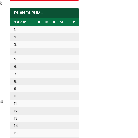
k
PUAN DURUMU
Takım
O
G
B
M
P
1.
2.
3.
4.
5.
.
6.
7.
8.
9.
10.
nu
11.
12.
13.
14.
15.