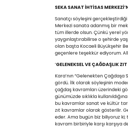
SEKA SANAT İHTİSAS MERKEZİ
Sanatçı söyleşini gerçekleştirdiği S
Merkezi sanata adanmış bir mekâ
tüm illerde olsun. Çünkü yerel y
yaygınlaştırabilirse o şehirde y
olan başta Kocaeli Büyükşehir B
geçenlere teşekkür ediyorum. Alla
‘
GELENEKSEL VE ÇAĞDAŞLIK ZIT
Kara’nın “Gelenekten Çağdaşa San
gördü. İlk olarak söyleşinin mod
çağdaş kavramları üzerindeki gör
günümüzde sıklıkla kullanıldığına
bu kavramlar sanat ve kültür tari
zıt kavramlar olarak gösterilir. 
eder. Ama bugün biz biliyoruz ki; 
kavram birbiriyle karşı karşıya değ