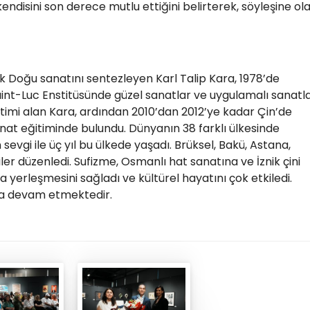
 kendisini son derece mutlu ettiğini belirterek, söyleşine ol
ak Doğu sanatını sentezleyen Karl Talip Kara, 1978’de
Saint-Luc Enstitüsünde güzel sanatlar ve uygulamalı sanatl
itimi alan Kara, ardından 2010’dan 2012’ye kadar Çin’de
nat eğitiminde bulundu. Dünyanın 38 farklı ülkesinde
evgi ile üç yıl bu ülkede yaşadı. Brüksel, Bakü, Astana,
ler düzenledi. Sufizme, Osmanlı hat sanatına ve İznik çini
’a yerleşmesini sağladı ve kültürel hayatını çok etkiledi.
’da devam etmektedir.