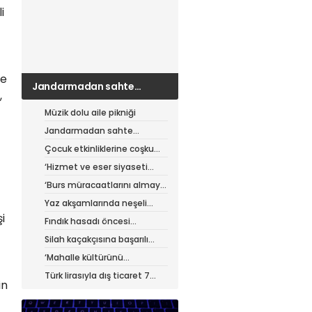
i
le
Jandarmadan sahte
,
çantacılara darbe
Müzik dolu aile pikniği
Jandarmadan sahte
çantacılara darbe
Çocuk etkinliklerine coşku
dolu final
‘Hizmet ve eser siyaseti
yapıyoruz’
‘Burs müracaatlarını almaya
başladık’
Yaz akşamlarında neşeli
etkinlikler
i
Fındık hasadı öncesi
üreticiye yol desteği
Silah kaçakçısına başarılı
operasyon
‘Mahalle kültürünü
güçlendiriyoruz’
Türk lirasıyla dış ticaret 7
in
ayda 900 milyar lirayı aştı