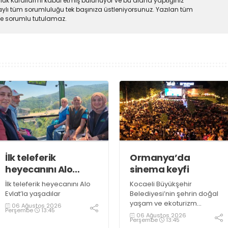
uk Kuralları'nı kabul etmiş bulunuyor ve bu alana yaptığınız
ylı tüm sorumluluğu tek başınıza üstleniyorsunuz. Yazılan tüm
lde sorumlu tutulamaz.
İlk teleferik
Ormanya’da
heyecanını Alo
sinema keyfi
Evlat’la yaşadılar
İlk teleferik heyecanını Alo
Kocaeli Büyükşehir
Evlat’la yaşadılar
Belediyesi’nin şehrin doğal
yaşam ve ekoturizm
06 Ağustos 2026
Perşembe
13:45
merkezi Ormanya’da
06 Ağustos 2026
Perşembe
13:45
düzenlediği “Gece