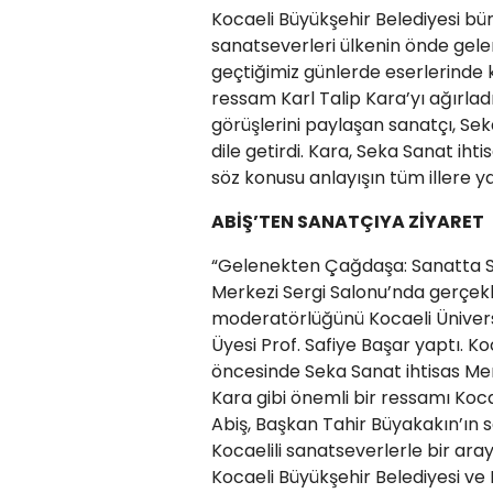
Kocaeli Büyükşehir Belediyesi bü
sanatseverleri ülkenin önde gel
geçtiğimiz günlerde eserlerinde k
ressam Karl Talip Kara’yı ağırl
görüşlerini paylaşan sanatçı, Sek
dile getirdi. Kara, Seka Sanat ih
söz konusu anlayışın tüm illere ya
ABİŞ’TEN SANATÇIYA ZİYARET
“Gelenekten Çağdaşa: Sanatta Sür
Merkezi Sergi Salonu’nda gerçekleş
moderatörlüğünü Kocaeli Ünivers
Üyesi Prof. Safiye Başar yaptı. Ko
öncesinde Seka Sanat ihtisas Merk
Kara gibi önemli bir ressamı Koc
Abiş, Başkan Tahir Büyakakın’ın se
Kocaelili sanatseverlerle bir aray
Kocaeli Büyükşehir Belediyesi ve