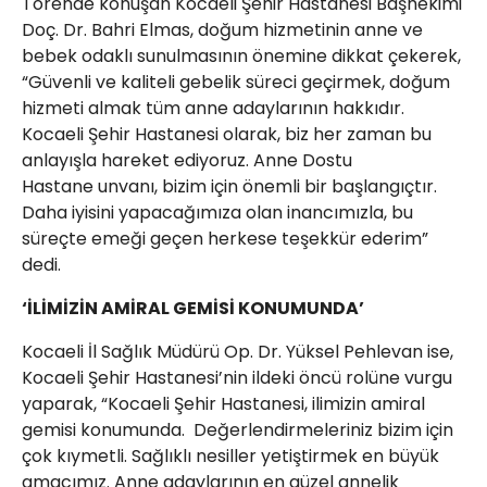
Törende konuşan Kocaeli Şehir Hastanesi Başhekimi
Doç. Dr. Bahri Elmas, doğum hizmetinin anne ve
bebek odaklı sunulmasının önemine dikkat çekerek,
“Güvenli ve kaliteli gebelik süreci geçirmek, doğum
hizmeti almak tüm anne adaylarının hakkıdır.
Kocaeli Şehir Hastanesi olarak, biz her zaman bu
anlayışla hareket ediyoruz. Anne Dostu
Hastane unvanı, bizim için önemli bir başlangıçtır.
Daha iyisini yapacağımıza olan inancımızla, bu
süreçte emeği geçen herkese teşekkür ederim”
dedi.
‘İLİMİZİN AMİRAL GEMİSİ KONUMUNDA’
Kocaeli İl Sağlık Müdürü Op. Dr. Yüksel Pehlevan ise,
Kocaeli Şehir Hastanesi’nin ildeki öncü rolüne vurgu
yaparak, “Kocaeli Şehir Hastanesi, ilimizin amiral
gemisi konumunda. Değerlendirmeleriniz bizim için
çok kıymetli. Sağlıklı nesiller yetiştirmek en büyük
amacımız. Anne adaylarının en güzel annelik