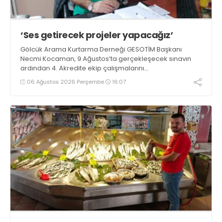
‘Ses getirecek projeler yapacağız’
Gölcük Arama Kurtarma Derneği GESOTİM Başkanı
Necmi Kocaman, 9 Ağustos’ta gerçekleşecek sınavın
ardından 4. Akredite ekip çalışmalarını
tamamlayacaklarını ifade ederek açıklamalarda
06 Ağustos 2026 Perşembe
16:07
bulundu. Kocaman, “Gölcük’te ve Kocaeli genelinde ses
getirecek projelerimizi tek tek hayata geçireceğiz” dedi