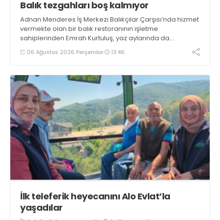
Balık tezgahları boş kalmıyor
Adnan Menderes İş Merkezi Balıkçılar Çarşısı’nda hizmet
vermekte olan bir balık restoranının işletme
sahiplerinden Emrah Kurtuluş, yaz aylarında da
tezgahlarda taze balık bulunduğunu ifade ederek “Yıl
06 Ağustos 2026 Perşembe
13:46
boyunca tezgahlarda taze balık bulmak mümkün
oluyor” dedi
İlk teleferik heyecanını Alo Evlat’la
yaşadılar