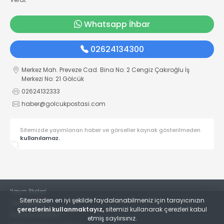
Whatsapp İhbar
02624134300
Merkez Mah. Preveze Cad. Bina No: 2 Cengiz Çakıroğlu İş
Merkezi No: 21 Gölcük
02624132333
haber@golcukpostasi.com
Sitemizde yayımlanan haber ve görseller kaynak gösterilmeden
kullanılamaz.
Yayın İlkeleri
Sitemizden en iyi şekilde faydalanabilmeniz için tarayıcınızın
Veri Politikası
çerezlerini kullanmaktayız,
sitemizi kullanarak çerezleri kabul
Kullanım Şartları
etmiş saylırsınız.