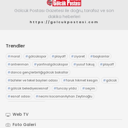
Gölcük Postası Gazetesi ile doğru, tarafsız ve son
dakika heberleri
https://golcukpostasi.com
Trendler
#
moral
#
gölcükspor
#
playoff
#
ziyaret
#
başkanlar
#
antrenman
#
yarıfinalgölcükspor
#
yusuf tokuş
#
playoff
#
darıca gençlerbirliğigölcük bakallar
#
büfeler ve tekel bayileri odası
#
faruk hikmet kesgin
#
gölcük
#
gölcük belediyesiesnaf
#
tuncay yıldız
#
seçim
#
esnaf odası
#
necmi kocamanAyhan Zeytinoğlu
#
Kocaeli Sanayi Odası
Web TV
Foto Galeri