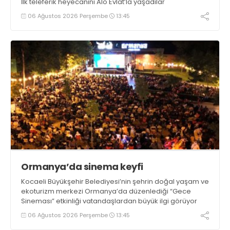
İlk teleferik heyecanını Alo Evlat’la yaşadılar
06 Ağustos 2026 Perşembe
13:45
Ormanya’da sinema keyfi
Kocaeli Büyükşehir Belediyesi’nin şehrin doğal yaşam ve
ekoturizm merkezi Ormanya’da düzenlediği “Gece
Sineması” etkinliği vatandaşlardan büyük ilgi görüyor
06 Ağustos 2026 Perşembe
13:45