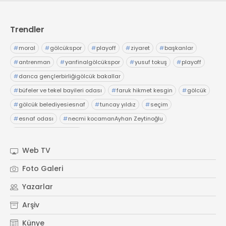
Trendler
#
moral
#
gölcükspor
#
playoff
#
ziyaret
#
başkanlar
#
antrenman
#
yarıfinalgölcükspor
#
yusuf tokuş
#
playoff
#
darıca gençlerbirliğigölcük bakallar
#
büfeler ve tekel bayileri odası
#
faruk hikmet kesgin
#
gölcük
#
gölcük belediyesiesnaf
#
tuncay yıldız
#
seçim
#
esnaf odası
#
necmi kocamanAyhan Zeytinoğlu
#
Kocaeli Sanayi Odası
Web TV
Foto Galeri
Yazarlar
Arşiv
Künye