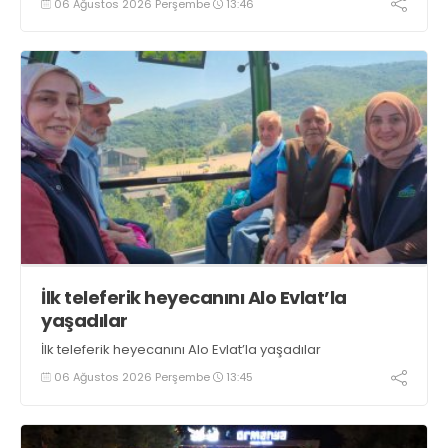
06 Ağustos 2026 Perşembe
13:46
boyunca tezgahlarda taze balık bulmak mümkün
oluyor” dedi
İlk teleferik heyecanını Alo Evlat’la
yaşadılar
İlk teleferik heyecanını Alo Evlat’la yaşadılar
06 Ağustos 2026 Perşembe
13:45