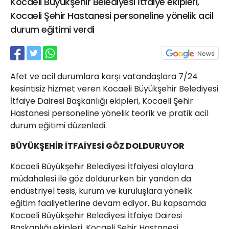
Kocaeli Büyükşehir Belediyesi İtfaiye ekipleri,
21 Gölcük
Kocaeli Şehir Hastanesi personeline yönelik acil
02624132333
durum eğitimi verdi
haber@golcukpostasi.com
Afet ve acil durumlara karşı vatandaşlara 7/24
kesintisiz hizmet veren Kocaeli Büyükşehir Belediyesi
İtfaiye Dairesi Başkanlığı ekipleri, Kocaeli Şehir
Hastanesi personeline yönelik teorik ve pratik acil
durum eğitimi düzenledi.
BÜYÜKŞEHİR İTFAİYESİ GÖZ DOLDURUYOR
Kocaeli Büyükşehir Belediyesi İtfaiyesi olaylara
müdahalesi ile göz doldururken bir yandan da
endüstriyel tesis, kurum ve kuruluşlara yönelik
eğitim faaliyetlerine devam ediyor. Bu kapsamda
Kocaeli Büyükşehir Belediyesi İtfaiye Dairesi
Başkanlığı ekipleri, Kocaeli Şehir Hastanesi