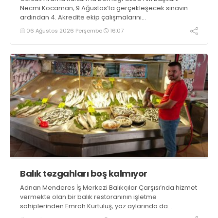
Necmi Kocaman, 9 Ağustos’ta gerçekleşecek sınavın
ardından 4. Akredite ekip çalışmalarını
tamamlayacaklarını ifade ederek açıklamalarda
06 Ağustos 2026 Perşembe
16:07
bulundu. Kocaman, “Gölcük’te ve Kocaeli genelinde ses
getirecek projelerimizi tek tek hayata geçireceğiz” dedi
Balık tezgahları boş kalmıyor
Adnan Menderes İş Merkezi Balıkçılar Çarşısı’nda hizmet
vermekte olan bir balık restoranının işletme
sahiplerinden Emrah Kurtuluş, yaz aylarında da
tezgahlarda taze balık bulunduğunu ifade ederek “Yıl