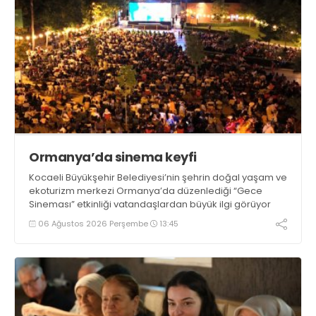
Ormanya’da sinema keyfi
Kocaeli Büyükşehir Belediyesi’nin şehrin doğal yaşam ve
ekoturizm merkezi Ormanya’da düzenlediği “Gece
Sineması” etkinliği vatandaşlardan büyük ilgi görüyor
06 Ağustos 2026 Perşembe
13:45