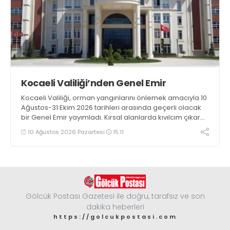
Kocaeli Valiliği’nden Genel Emir
Kocaeli Valiliği, orman yangınlarını önlemek amacıyla 10
Ağustos-31 Ekim 2026 tarihleri arasında geçerli olacak
bir Genel Emir yayımladı. Kırsal alanlarda kıvılcım çıkaran
makine kullanacak kişilerin önceden kolluk kuvvetlerine
10 Ağustos 2026 Pazartesi
15:11
bildirim yapması ve yanlarında 6 kilogramlık yangın tüpü
bulundurması zorunlu hale getirildi
Gölcük Postası Gazetesi ile doğru, tarafsız ve son
dakika heberleri
https://golcukpostasi.com