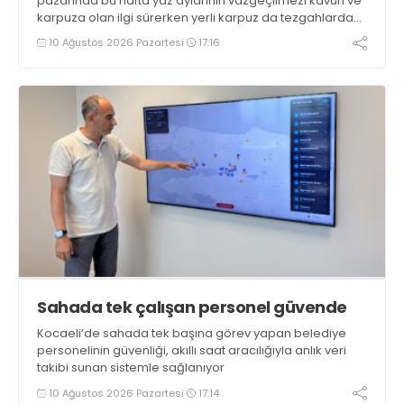
pazarında bu hafta yaz aylarının vazgeçilmezi kavun ve
karpuza olan ilgi sürerken yerli karpuz da tezgahlarda
yerini aldı
10 Ağustos 2026 Pazartesi
17:16
Sahada tek çalışan personel güvende
Kocaeli’de sahada tek başına görev yapan belediye
personelinin güvenliği, akıllı saat aracılığıyla anlık veri
takibi sunan sistemle sağlanıyor
10 Ağustos 2026 Pazartesi
17:14