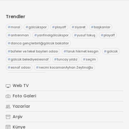
Trendler
#
moral
#
gölcükspor
#
playoff
#
ziyaret
#
başkanlar
#
antrenman
#
yarıfinalgölcükspor
#
yusuf tokuş
#
playoff
#
darıca gençlerbirliğigölcük bakallar
#
büfeler ve tekel bayileri odası
#
faruk hikmet kesgin
#
gölcük
#
gölcük belediyesiesnaf
#
tuncay yıldız
#
seçim
#
esnaf odası
#
necmi kocamanAyhan Zeytinoğlu
#
Kocaeli Sanayi Odası
Web TV
Foto Galeri
Yazarlar
Arşiv
Künye