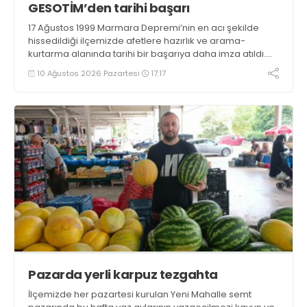
GESOTİM’den tarihi başarı
17 Ağustos 1999 Marmara Depremi’nin en acı şekilde
hissedildiği ilçemizde afetlere hazırlık ve arama-
kurtarma alanında tarihi bir başarıya daha imza atıldı.
Gölcük Arama Kurtarma Derneği (GESOTİM),
10 Ağustos 2026 Pazartesi
17:17
bünyesindeki 4. arama-kurtarma ekibinin akreditasyon
sürecini başarıyla tamamladı
Pazarda yerli karpuz tezgahta
İlçemizde her pazartesi kurulan Yeni Mahalle semt