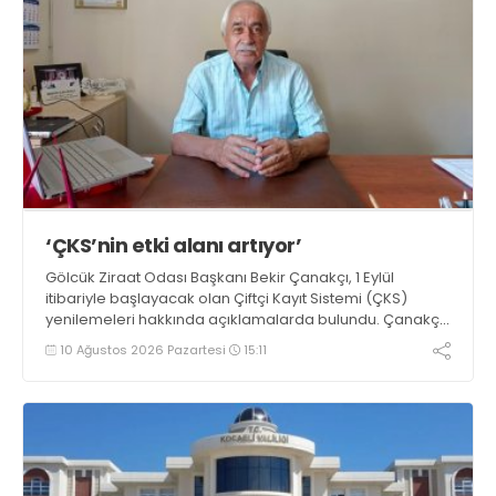
‘ÇKS’nin etki alanı artıyor’
Gölcük Ziraat Odası Başkanı Bekir Çanakçı, 1 Eylül
itibariyle başlayacak olan Çiftçi Kayıt Sistemi (ÇKS)
yenilemeleri hakkında açıklamalarda bulundu. Çanakçı,
“Çiftçi Kayıt Sistemi formatı, yaygınlaşması ve etki alanı
10 Ağustos 2026 Pazartesi
15:11
her yıl artarak devam etmektedir” dedi