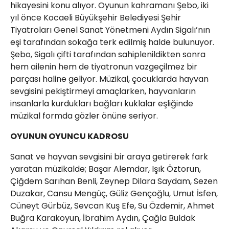
hikayesini konu alıyor. Oyunun kahramanı Şebo, iki
yıl önce Kocaeli Büyükşehir Belediyesi Şehir
Tiyatroları Genel Sanat Yönetmeni Aydın Sigalı’nın
eşi tarafından sokağa terk edilmiş halde bulunuyor.
Şebo, Sigalı çifti tarafından sahiplenildikten sonra
hem ailenin hem de tiyatronun vazgeçilmez bir
parçası haline geliyor. Müzikal, çocuklarda hayvan
sevgisini pekiştirmeyi amaçlarken, hayvanların
insanlarla kurdukları bağları kuklalar eşliğinde
müzikal formda gözler önüne seriyor.
OYUNUN OYUNCU KADROSU
Sanat ve hayvan sevgisini bir araya getirerek fark
yaratan müzikalde; Başar Alemdar, Işık Öztorun,
Çiğdem Sarıhan Benli, Zeynep Dilara Saydam, Sezen
Duzakar, Cansu Mengüç, Güliz Gençoğlu, Umut İsfen,
Cüneyt Gürbüz, Sevcan Kuş Efe, Su Özdemir, Ahmet
Buğra Karakoyun, İbrahim Aydın, Çağla Buldak