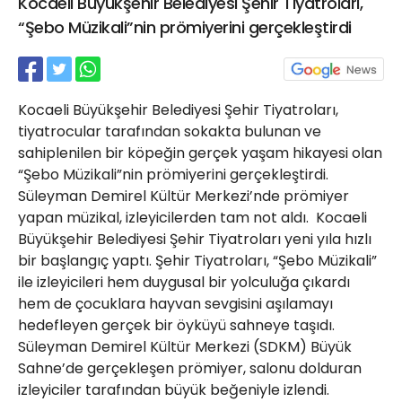
Kocaeli Büyükşehir Belediyesi Şehir Tiyatroları,
21 Gölcük
“Şebo Müzikali”nin prömiyerini gerçekleştirdi
02624132333
haber@golcukpostasi.com
Kocaeli Büyükşehir Belediyesi Şehir Tiyatroları,
tiyatrocular tarafından sokakta bulunan ve
sahiplenilen bir köpeğin gerçek yaşam hikayesi olan
“Şebo Müzikali”nin prömiyerini gerçekleştirdi.
Süleyman Demirel Kültür Merkezi’nde prömiyer
yapan müzikal, izleyicilerden tam not aldı. Kocaeli
Büyükşehir Belediyesi Şehir Tiyatroları yeni yıla hızlı
bir başlangıç yaptı. Şehir Tiyatroları, “Şebo Müzikali”
ile izleyicileri hem duygusal bir yolculuğa çıkardı
hem de çocuklara hayvan sevgisini aşılamayı
hedefleyen gerçek bir öyküyü sahneye taşıdı.
Süleyman Demirel Kültür Merkezi (SDKM) Büyük
Sahne’de gerçekleşen prömiyer, salonu dolduran
izleyiciler tarafından büyük beğeniyle izlendi.