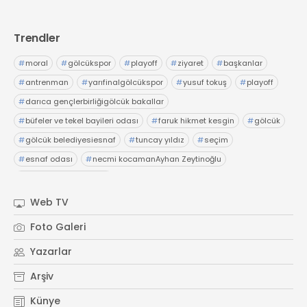
Trendler
#
moral
#
gölcükspor
#
playoff
#
ziyaret
#
başkanlar
#
antrenman
#
yarıfinalgölcükspor
#
yusuf tokuş
#
playoff
#
darıca gençlerbirliğigölcük bakallar
#
büfeler ve tekel bayileri odası
#
faruk hikmet kesgin
#
gölcük
#
gölcük belediyesiesnaf
#
tuncay yıldız
#
seçim
#
esnaf odası
#
necmi kocamanAyhan Zeytinoğlu
#
Kocaeli Sanayi Odası
Web TV
Foto Galeri
Yazarlar
Arşiv
Künye