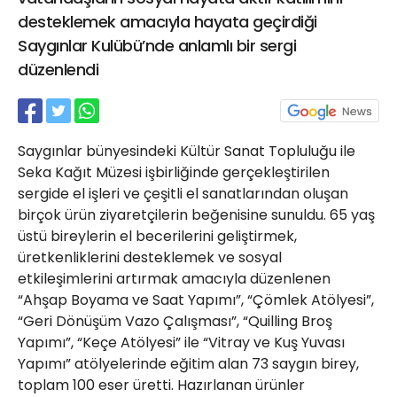
21 Gölcük
desteklemek amacıyla hayata geçirdiği
02624132333
Saygınlar Kulübü’nde anlamlı bir sergi
düzenlendi
haber@golcukpostasi.com
Saygınlar bünyesindeki Kültür Sanat Topluluğu ile
Seka Kağıt Müzesi işbirliğinde gerçekleştirilen
sergide el işleri ve çeşitli el sanatlarından oluşan
birçok ürün ziyaretçilerin beğenisine sunuldu. 65 yaş
üstü bireylerin el becerilerini geliştirmek,
üretkenliklerini desteklemek ve sosyal
etkileşimlerini artırmak amacıyla düzenlenen
“Ahşap Boyama ve Saat Yapımı”, “Çömlek Atölyesi”,
“Geri Dönüşüm Vazo Çalışması”, “Quilling Broş
Yapımı”, “Keçe Atölyesi” ile “Vitray ve Kuş Yuvası
Yapımı” atölyelerinde eğitim alan 73 saygın birey,
toplam 100 eser üretti. Hazırlanan ürünler