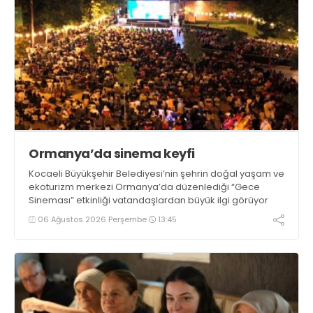
Ormanya’da sinema keyfi
Kocaeli Büyükşehir Belediyesi’nin şehrin doğal yaşam ve
ekoturizm merkezi Ormanya’da düzenlediği “Gece
Sineması” etkinliği vatandaşlardan büyük ilgi görüyor
06 Ağustos 2026 Perşembe
13:45