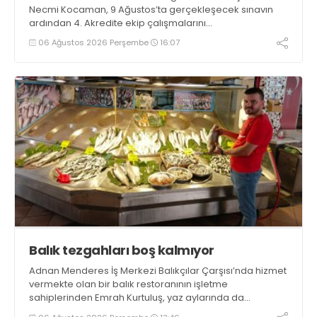
Necmi Kocaman, 9 Ağustos’ta gerçekleşecek sınavın
ardından 4. Akredite ekip çalışmalarını
tamamlayacaklarını ifade ederek açıklamalarda
06 Ağustos 2026 Perşembe
16:07
bulundu. Kocaman, “Gölcük’te ve Kocaeli genelinde ses
getirecek projelerimizi tek tek hayata geçireceğiz” dedi
Balık tezgahları boş kalmıyor
Adnan Menderes İş Merkezi Balıkçılar Çarşısı’nda hizmet
vermekte olan bir balık restoranının işletme
sahiplerinden Emrah Kurtuluş, yaz aylarında da
tezgahlarda taze balık bulunduğunu ifade ederek “Yıl