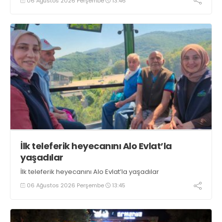
06 Ağustos 2026 Perşembe
13:46
boyunca tezgahlarda taze balık bulmak mümkün
oluyor” dedi
İlk teleferik heyecanını Alo Evlat’la
yaşadılar
İlk teleferik heyecanını Alo Evlat’la yaşadılar
06 Ağustos 2026 Perşembe
13:45