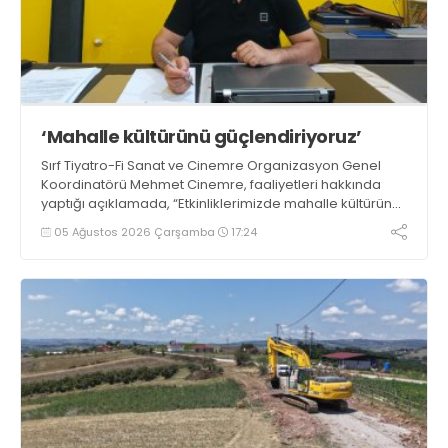
‘Mahalle kültürünü güçlendiriyoruz’
Sırf Tiyatro-Fi Sanat ve Cinemre Organizasyon Genel
Koordinatörü Mehmet Cinemre, faaliyetleri hakkında
yaptığı açıklamada, “Etkinliklerimizde mahalle kültürünü
ve birlik beraberlik duygusunu güçlendirmeyi
05 Ağustos 2026 Çarşamba
17:24
hedefliyoruz” dedi