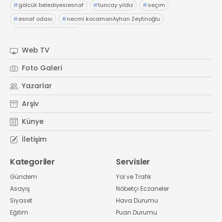
#
gölcük belediyesiesnaf
#
tuncay yıldız
#
seçim
#
esnaf odası
#
necmi kocamanAyhan Zeytinoğlu
#
Kocaeli Sanayi Odası
Web TV
Foto Galeri
Yazarlar
Arşiv
Künye
İletişim
Kategoriler
Servisler
Gündem
Yol ve Trafik
Asayiş
Nöbetçi Eczaneler
Siyaset
Hava Durumu
Eğitim
Puan Durumu