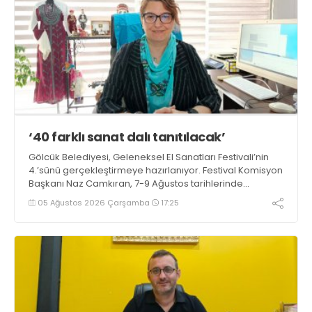
‘40 farklı sanat dalı tanıtılacak’
Gölcük Belediyesi, Geleneksel El Sanatları Festivali’nin
4.’sünü gerçekleştirmeye hazırlanıyor. Festival Komisyon
Başkanı Naz Camkıran, 7-9 Ağustos tarihlerinde
gerçekleşecek organizasyon hakkında yaptığı
05 Ağustos 2026 Çarşamba
17:25
açıklamada, “Yaklaşık 40 farklı sanat dalı tanıtılacak”
dedi