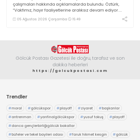
çalışmaları hakkında açıklamalarda bulundu. Öztürk,
“Vakfımız, hayır faaliyetlerine aralıksız devam ediyor.
Öğrenci bursları için müracaatları almaya başladık’ dedi
05 Ağustos 2026 Çarşamba
15:49
Gölcük Postası Gazetesi ile doğru, tarafsız ve son
dakika heberleri
https://golcukpostasi.com
Trendler
#
moral
#
gölcükspor
#
playoff
#
ziyaret
#
başkanlar
#
antrenman
#
yarıfinalgölcükspor
#
yusuf tokuş
#
playoff
#
darıca gençlerbirliğigölcük bakallar
#
büfeler ve tekel bayileri odası
#
faruk hikmet kesgin
#
gölcük