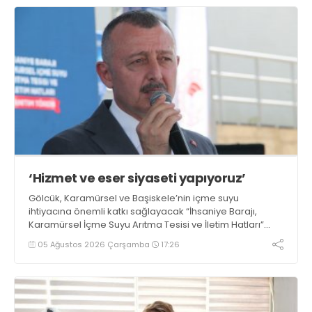
‘Hizmet ve eser siyaseti yapıyoruz’
Gölcük, Karamürsel ve Başiskele’nin içme suyu
ihtiyacına önemli katkı sağlayacak “İhsaniye Barajı,
Karamürsel İçme Suyu Arıtma Tesisi ve İletim Hatları”
projesinin tanıtım töreninde konuşan Büyükşehir
05 Ağustos 2026 Çarşamba
17:26
Belediye Başkanı Tahir Büyükakın, “Hizmet ve eser
siyaseti gündemimizden hiç çıkmadı” dedi