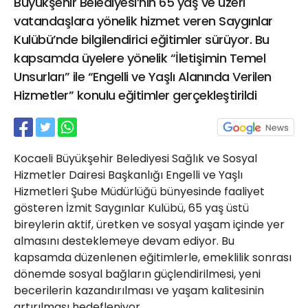
Büyükşehir Belediyesi’nin 65 yaş ve üzeri
21 Gölcük
vatandaşlara yönelik hizmet veren Saygınlar
02624132333
Kulübü’nde bilgilendirici eğitimler sürüyor. Bu
haber@golcukpostasi.com
kapsamda üyelere yönelik “İletişimin Temel
Unsurları” ile “Engelli ve Yaşlı Alanında Verilen
Hizmetler” konulu eğitimler gerçekleştirildi
Kocaeli Büyükşehir Belediyesi Sağlık ve Sosyal
Hizmetler Dairesi Başkanlığı Engelli ve Yaşlı
Hizmetleri Şube Müdürlüğü bünyesinde faaliyet
gösteren İzmit Saygınlar Kulübü, 65 yaş üstü
bireylerin aktif, üretken ve sosyal yaşam içinde yer
almasını desteklemeye devam ediyor. Bu
kapsamda düzenlenen eğitimlerle, emeklilik sonrası
dönemde sosyal bağların güçlendirilmesi, yeni
becerilerin kazandırılması ve yaşam kalitesinin
artırılması hedefleniyor.