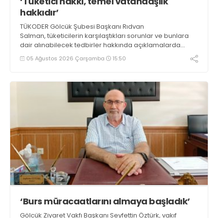
‘Tüketici hakkı, temel vatandaşlık
hakkıdır’
TÜKODER Gölcük Şubesi Başkanı Rıdvan
Salman, tüketicilerin karşılaştıkları sorunlar ve bunlara
dair alınabilecek tedbirler hakkında açıklamalarda
bulundu. Salman, “Unutulmamalıdır ki tüketici hakkı,
05 Ağustos 2026 Çarşamba
15:50
temel bir vatandaşlık hakkıdır” dedi
‘Burs müracaatlarını almaya başladık’
Gölcük Ziyaret Vakfı Başkanı Seyfettin Öztürk, vakıf