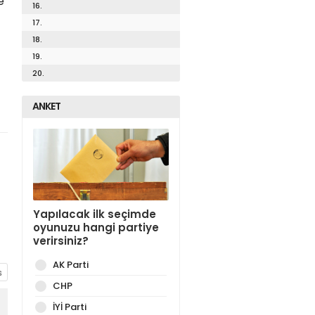
e
16.
17.
18.
19.
20.
ANKET
Yapılacak ilk seçimde
oyunuzu hangi partiye
verirsiniz?
AK Parti
CHP
İYİ Parti