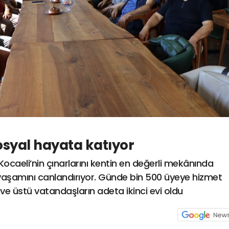
osyal hayata katıyor
Kocaeli’nin çınarlarını kentin en değerli mekânında
 yaşamını canlandırıyor. Günde bin 500 üyeye hizmet
ve üstü vatandaşların adeta ikinci evi oldu