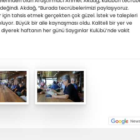
elerinden olan Araştırmacı Ahmet Akdağ, kulübün tecrüb
değindi. Akdağ, “Burada tecrübelerimizi paylaşıyoruz.
er için tahsis etmek gerçekten çok güzel. İstek ve talepleri
oluyor. Büyük bir aile kaynaşması oldu. Kaliteli bir yer ve
 diyerek haftanın her günü Saygınlar Kulübü’nde vakit