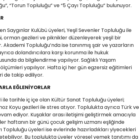
ğu”, “Torun Topluluğu” ve “5 Çayı Topluluğu” bulunuyor.
ER
en Saygınlar Kulübü üyeleri, Yeşil Sevenler Topluluğu ile
i, orman gezileri ve piknikler düzenleyerek yeşil bir
. Akademi Topluluğu’nda ise tanınmış şair ve yazarların
e ayrıca dolandırıcılara karşı korunma ile hukuk
onusunda da bilgilendirme yapılıyor. Sağlıklı Yaşam
lçümleri yapılıyor. Hafta içi her gün egzersiz eğitimleri
i de takip ediliyor.
LARLA EĞLENİYORLAR
i ile tarihle iç içe olan Kültür Sanat Topluluğu üyeleri;
 Koyu gezileri ile stres atıyor. Toplulukta ayrıca Türk ve
devam ediyor. Kuşaklar arası iletişimi geliştirmek amacıyla
er haftanın bir günü çocuk gelişim uzmanı eşliğinde
ı Topluluğu üyeleri ise evlerinde hazırladıkları yiyecekleri
üketebiliyor. Bu toplulukta üyeler yöresel yemek tanıtımı da