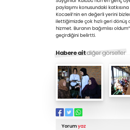
Saygınlar Kulübü’nün en genç üy
paylaşımı konusundaki katkısına 
Kocaeli’nin en değerli yerini bizl
ilettiğimizde çok hızlı geri dönüş 
hizmet. Buranın bağımlısı oldum”
geçirdiğini belirtti.
Habere ait
diğer görseller
Yorum
yaz