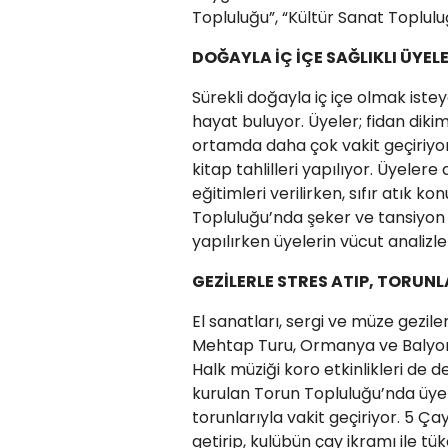
Topluluğu”, “Kültür Sanat Toplulu
DOĞAYLA İÇ İÇE SAĞLIKLI ÜYEL
Sürekli doğayla iç içe olmak istey
hayat buluyor. Üyeler; fidan dikim
ortamda daha çok vakit geçiriyor
kitap tahlilleri yapılıyor. Üyeler
eğitimleri verilirken, sıfır atık k
Topluluğu’nda şeker ve tansiyon ö
yapılırken üyelerin vücut analizler
GEZİLERLE STRES ATIP, TORUN
El sanatları, sergi ve müze geziler
Mehtap Turu, Ormanya ve Balyonoz
Halk müziği koro etkinlikleri de 
kurulan Torun Topluluğu’nda üyel
torunlarıyla vakit geçiriyor. 5 Çay
getirip, kulübün çay ikramı ile t