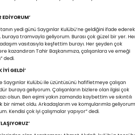
R EDİYORUM’
tanın yedi günü Saygınlar Kulübü’ne geldiğini ifade ederek
buraya tramvayla geliyorum. Burası çok güzel bir yer. He
daşım vasıtasıyla keşfettim burayı. Her şeyden çok
re kazandıran Tahir Başkanımıza, çalışanlara ve emeği
 dedi.
İYİ GELDİ’
 Saygınlar Kulübü ile üzüntüsünü hafifletmeye çalışan
ür buraya geliyorum. Çalışanların bizlere olan ilgisi çok
azı olsun. Ben eşimi yakın zamanda kaybettim ve sıkıntılı
bir nimet oldu. Arkadaşlarım ve komşularımla geliyorum
m. Kendisi çok iyi çalışmalar yapıyor” dedi.
YLAŞIYORUZ’