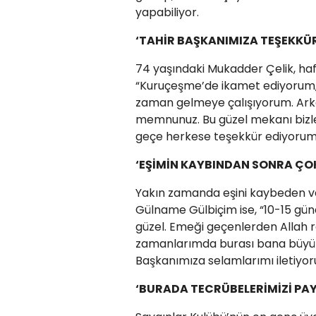
yapabiliyor.
‘TAHİR BAŞKANIMIZA TEŞEKKÜ
74 yaşındaki Mukadder Çelik, haf
“Kuruçeşme’de ikamet ediyorum, 
zaman gelmeye çalışıyorum. Arka
memnunuz. Bu güzel mekanı bizle
geçe herkese teşekkür ediyorum”
‘EŞİMİN KAYBINDAN SONRA ÇOK 
Yakın zamanda eşini kaybeden ve
Gülname Gülbiçim ise, “10-15 günd
güzel. Emeği geçenlerden Allah r
zamanlarımda burası bana büyük 
Başkanımıza selamlarımı iletiyoru
‘BURADA TECRÜBELERİMİZİ PA