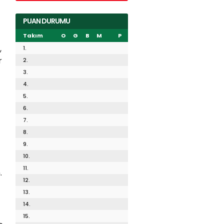
PUAN DURUMU
Takım
O
G
B
M
P
,
1.
r
2.
3.
4.
5.
6.
7.
8.
9.
10.
11.
.
12.
13.
14.
15.