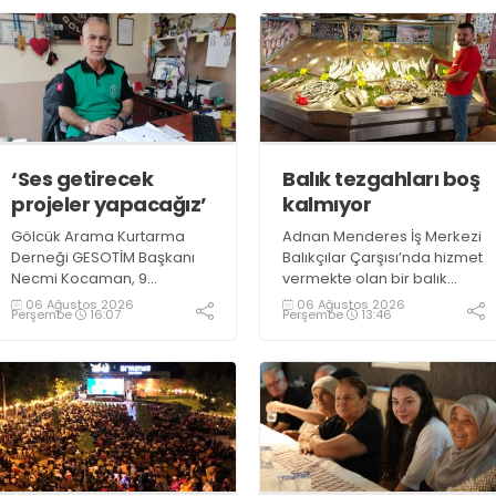
‘Ses getirecek
Balık tezgahları boş
projeler yapacağız’
kalmıyor
Gölcük Arama Kurtarma
Adnan Menderes İş Merkezi
Derneği GESOTİM Başkanı
Balıkçılar Çarşısı’nda hizmet
Necmi Kocaman, 9
vermekte olan bir balık
Ağustos’ta gerçekleşecek
restoranının işletme
06 Ağustos 2026
06 Ağustos 2026
Perşembe
16:07
Perşembe
13:46
sınavın ardından 4. Akredite
sahiplerinden Emrah
ekip çalışmalarını
Kurtuluş, yaz aylarında da
tamamlayacaklarını ifade
tezgahlarda taze balık
ederek açıklamalarda
bulunduğunu ifade ederek
bulundu. Kocaman,
“Yıl boyunca tezgahlarda
“Gölcük’te ve Kocaeli
taze balık bulmak mümkün
genelinde ses getirecek
oluyor” dedi
projelerimizi tek tek hayata
geçireceğiz” dedi