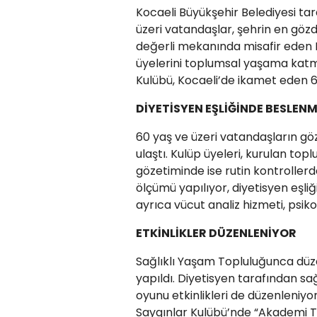
Kocaeli Büyükşehir Belediyesi ta
üzeri vatandaşlar, şehrin en gözd
değerli mekanında misafir eden Bü
üyelerini toplumsal yaşama katm
Kulübü, Kocaeli’de ikamet eden 6
DİYETİSYEN EŞLİĞİNDE BESLENM
60 yaş ve üzeri vatandaşların gö
ulaştı. Kulüp üyeleri, kurulan topl
gözetiminde ise rutin kontrollerde
ölçümü yapılıyor, diyetisyen eşliğ
ayrıca vücut analiz hizmeti, psik
ETKİNLİKLER DÜZENLENİYOR
Sağlıklı Yaşam Topluluğunca düze
yapıldı. Diyetisyen tarafından sağl
oyunu etkinlikleri de düzenleniyo
Saygınlar Kulübü’nde “Akademi To