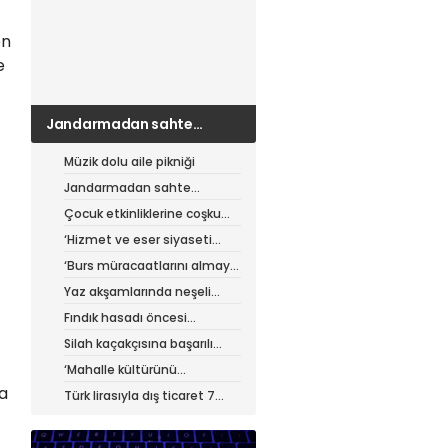
en
e
Jandarmadan sahte
çantacılara darbe
Müzik dolu aile pikniği
Jandarmadan sahte
çantacılara darbe
Çocuk etkinliklerine coşku
dolu final
‘Hizmet ve eser siyaseti
yapıyoruz’
‘Burs müracaatlarını almaya
başladık’
Yaz akşamlarında neşeli
etkinlikler
Fındık hasadı öncesi
üreticiye yol desteği
Silah kaçakçısına başarılı
operasyon
‘Mahalle kültürünü
güçlendiriyoruz’
ka
Türk lirasıyla dış ticaret 7
ayda 900 milyar lirayı aştı