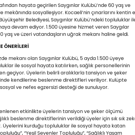
rafından hayata geçirilen Saygınlar Kulübü’nde 60 yaş ve
e mekânında sosyalleşiyor. Kocaeli’nin çınarlarını kentin 
yükşehir Belediyesi, Saygınlar Kulübü’ndeki topluluklar il
aya devam ediyor. 1.500 üyesine hizmet veren Saygılar
0 yaş ve üzeri vatandaşların uğrak mekanı haline geldi.
E ÖNERİLERİ
zde mekanı olan Saygınlar Kulübü, 5 ayda 1.500 üyeye
uluklar ile sosyal hayata katılırken, sağlık personellerinin
n geçiyor. Üyelerin belirli aralıklarla tansiyon ve şeker
inde kendilerine beslenme direktifleri veriliyor. Kulüpte
ososyal ve nefes egzersizi desteği de sunuluyor.
nlenen etkinlikte üyelerin tansiyon ve şeker ölçümü
ıklı beslenme direktiflerinin verildiği üyeler için sık sık ze
r. Üyelerini kurduğu topluluklar ile sosyal hayata katan
pluluğu”, “Yeşil Sevenler Topluluğu”, “Sağlıklı Yaşam