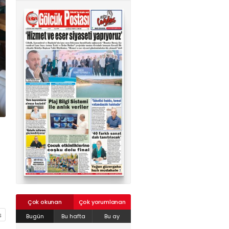
02624132333
haber@golcukpostasi.com
Çok okunan
Çok yorumlanan
Bugün
Bu hafta
Bu ay