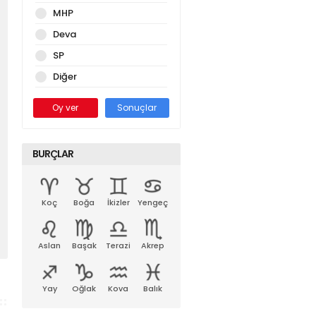
MHP
Deva
SP
Diğer
Oy ver
Sonuçlar
BURÇLAR
Koç
Boğa
İkizler
Yengeç
Aslan
Başak
Terazi
Akrep
Yay
Oğlak
Kova
Balık