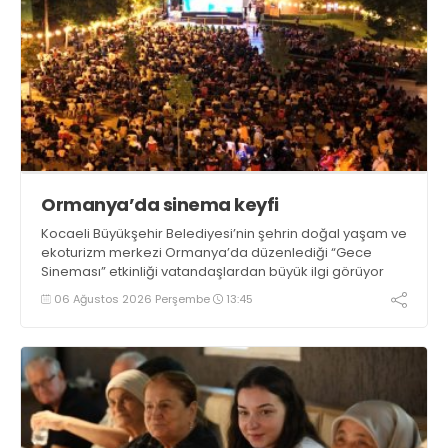
Ormanya’da sinema keyfi
Kocaeli Büyükşehir Belediyesi’nin şehrin doğal yaşam ve
ekoturizm merkezi Ormanya’da düzenlediği “Gece
Sineması” etkinliği vatandaşlardan büyük ilgi görüyor
06 Ağustos 2026 Perşembe
13:45