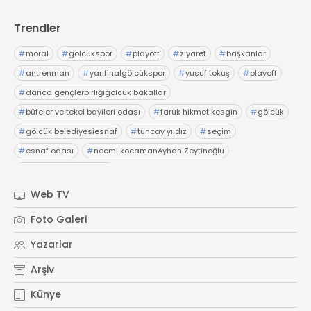
Trendler
#
moral
#
gölcükspor
#
playoff
#
ziyaret
#
başkanlar
#
antrenman
#
yarıfinalgölcükspor
#
yusuf tokuş
#
playoff
#
darıca gençlerbirliğigölcük bakallar
#
büfeler ve tekel bayileri odası
#
faruk hikmet kesgin
#
gölcük
#
gölcük belediyesiesnaf
#
tuncay yıldız
#
seçim
#
esnaf odası
#
necmi kocamanAyhan Zeytinoğlu
#
Kocaeli Sanayi Odası
Web TV
Foto Galeri
Yazarlar
Arşiv
Künye