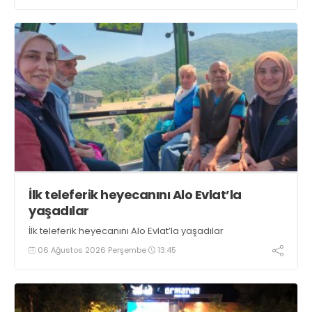
oluyor” dedi
İlk teleferik heyecanını Alo Evlat’la
yaşadılar
İlk teleferik heyecanını Alo Evlat’la yaşadılar
06 Ağustos 2026 Perşembe
13:45