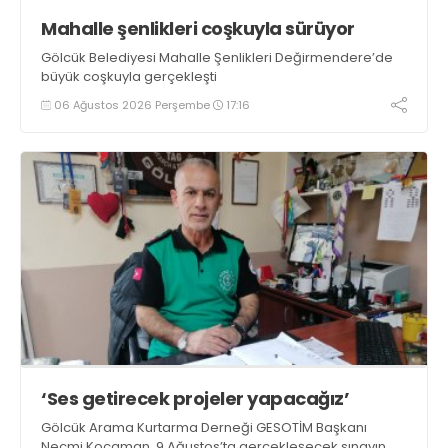
Mahalle şenlikleri coşkuyla sürüyor
Gölcük Belediyesi Mahalle Şenlikleri Değirmendere’de
büyük coşkuyla gerçekleşti
06 Ağustos 2026 Perşembe
17:16
‘Ses getirecek projeler yapacağız’
Gölcük Arama Kurtarma Derneği GESOTİM Başkanı
Necmi Kocaman, 9 Ağustos’ta gerçekleşecek sınavın