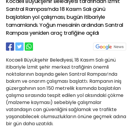
Kocaeli Büyükşehir Belediyesi tarafından İzmit
21 Gölcük
Santral Rampası’nda 18 Kasım Salı günü
02624132333
başlatılan yol çalışması, bugün itibariyle
haber@golcukpostasi.com
tamamlandı. Yoğun mesainin ardından Santral
Rampası yeniden araç trafiğine açıldı
Kocaeli Büyükşehir Belediyesi, 18 Kasım Salı günü
itibariyle İzmit şehir merkezi trafiğinin önemli
noktalarının başında gelen Santral Rampası’nda
bakım ve onarım çalışması başlattı. Rampanın iniş
güzergahının son 150 metrelik kısmında başlatılan
çalışma sırasında tespit edilen yol aksındaki çökme
(malzeme kayması) sebebiyle çalışmalar
vatandaşın can güvenliğini sağlamak ve trafikte
yaşanabilecek olumsuzlukların önüne geçmek adına
bir gün daha uzatıldı.