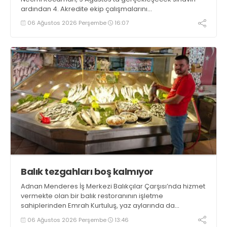
ardından 4. Akredite ekip çalışmalarını
tamamlayacaklarını ifade ederek açıklamalarda
06 Ağustos 2026 Perşembe
16:07
bulundu. Kocaman, “Gölcük’te ve Kocaeli genelinde ses
getirecek projelerimizi tek tek hayata geçireceğiz” dedi
Balık tezgahları boş kalmıyor
Adnan Menderes İş Merkezi Balıkçılar Çarşısı’nda hizmet
vermekte olan bir balık restoranının işletme
sahiplerinden Emrah Kurtuluş, yaz aylarında da
tezgahlarda taze balık bulunduğunu ifade ederek “Yıl
06 Ağustos 2026 Perşembe
13:46
boyunca tezgahlarda taze balık bulmak mümkün