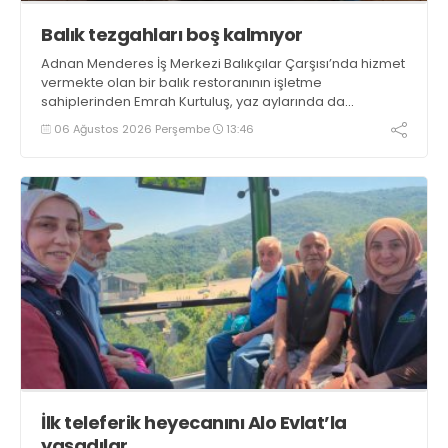
Balık tezgahları boş kalmıyor
Adnan Menderes İş Merkezi Balıkçılar Çarşısı’nda hizmet
vermekte olan bir balık restoranının işletme
sahiplerinden Emrah Kurtuluş, yaz aylarında da
tezgahlarda taze balık bulunduğunu ifade ederek “Yıl
06 Ağustos 2026 Perşembe
13:46
boyunca tezgahlarda taze balık bulmak mümkün
oluyor” dedi
İlk teleferik heyecanını Alo Evlat’la
yaşadılar