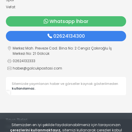
Vefat
Whatsapp İhbar
02624134300
Merkez Mah. Preveze Cad. Bina No: 2 Cengiz Çakıroğlu İş
Merkezi No: 21 Gölcük
02624132333
haber@golcukpostasi.com
Sitemizde yayımlanan haber ve görseller kaynak gösterilmeden
kullanılamaz.
Yayın İlkeleri
Sitemizden en iyi şekilde faydalanabilmeniz için tarayıcınızın
Veri Politikası
çerezlerini kullanmaktayız,
sitemizi kullanarak çerezleri kabul