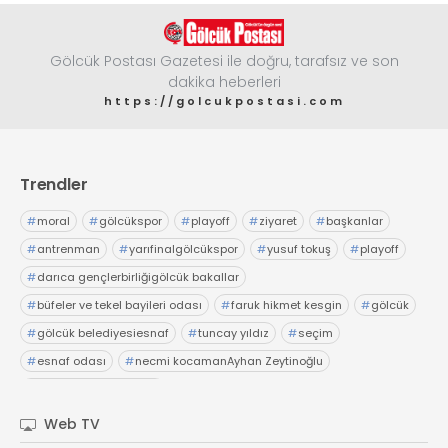
Gölcük Postası Gazetesi ile doğru, tarafsız ve son
dakika heberleri
https://golcukpostasi.com
Trendler
#
moral
#
gölcükspor
#
playoff
#
ziyaret
#
başkanlar
#
antrenman
#
yarıfinalgölcükspor
#
yusuf tokuş
#
playoff
#
darıca gençlerbirliğigölcük bakallar
#
büfeler ve tekel bayileri odası
#
faruk hikmet kesgin
#
gölcük
#
gölcük belediyesiesnaf
#
tuncay yıldız
#
seçim
#
esnaf odası
#
necmi kocamanAyhan Zeytinoğlu
#
Kocaeli Sanayi Odası
Web TV