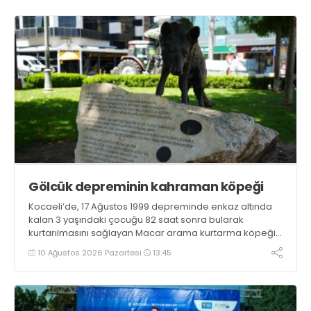
Gölcük depreminin kahraman köpeği
Kocaeli’de, 17 Ağustos 1999 depreminde enkaz altında
kalan 3 yaşındaki çocuğu 82 saat sonra bularak
kurtarılmasını sağlayan Macar arama kurtarma köpeği
Mancs’ın İzmit’teki anıtı, Türk-Macar dostluğunun
10 Ağustos 2026 Pazartesi
13:45
nişanesi olarak varlığını sürdürüyor