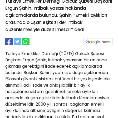
Türkiye Emekliler Derneği Gölcük Şubesi Başkanı
21 Gölcük
Ergun Şahin, intibak yasası hakkında
02624132333
açıklamalarda bulundu. Şahin, “Emekli aylıkları
haber@golcukpostasi.com
arasında oluşan eşitsizlikler intibak
düzenlemesiyle düzeltilmelidir” dedi
Türkiye Emekliler Derneği (TÜED) Gölcük Şubesi
Başkanı Ergun Şahin, intibak yasasının bir an önce
çıkması gerektiğini ifade ederek açıklamalarda
bulundu. Başkan Şahin, yapmış olduğu açıklamada
“Sosyal güvenlik sistemi bütüncül bir yaklaşımla ele
alınmalı; adil, sade ve anlaşılabilir bir aylık
hesaplama sistemi getirilmeli, emekli aylıkları
arasında oluşan eşitsizlikler intibak düzenlemesiyle
düzeltilmelidir. 2000 yılı sonrası bağlanan emekli
aylıklarında alt sınır aylığının değersiz kalması
nedeniyle kök aylıkların küçüldü. Bu tablo, sosyal