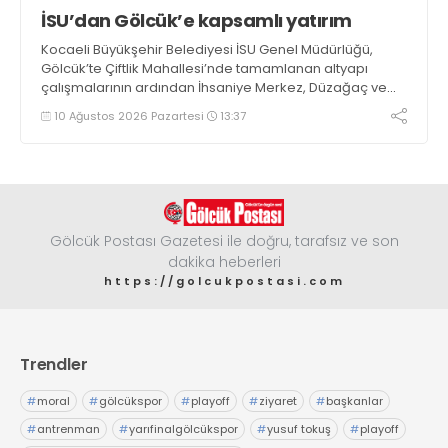
İSU’dan Gölcük’e kapsamlı yatırım
Kocaeli Büyükşehir Belediyesi İSU Genel Müdürlüğü,
Gölcük’te Çiftlik Mahallesi’nde tamamlanan altyapı
çalışmalarının ardından İhsaniye Merkez, Düzağaç ve
Şirinköy mahallelerinde çalışmalarını sürdürüyor
10 Ağustos 2026 Pazartesi
13:37
Gölcük Postası Gazetesi ile doğru, tarafsız ve son
dakika heberleri
https://golcukpostasi.com
Trendler
#
moral
#
gölcükspor
#
playoff
#
ziyaret
#
başkanlar
#
antrenman
#
yarıfinalgölcükspor
#
yusuf tokuş
#
playoff