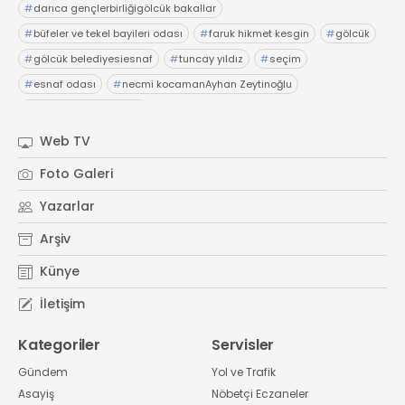
#
darıca gençlerbirliğigölcük bakallar
#
büfeler ve tekel bayileri odası
#
faruk hikmet kesgin
#
gölcük
#
gölcük belediyesiesnaf
#
tuncay yıldız
#
seçim
#
esnaf odası
#
necmi kocamanAyhan Zeytinoğlu
#
Kocaeli Sanayi Odası
Web TV
Foto Galeri
Yazarlar
Arşiv
Künye
İletişim
Kategoriler
Servisler
Gündem
Yol ve Trafik
Asayiş
Nöbetçi Eczaneler