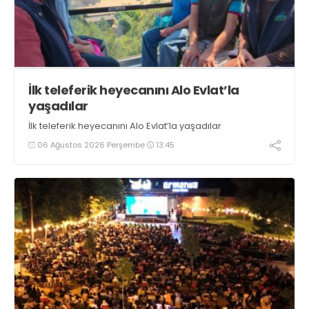
İlk teleferik heyecanını Alo Evlat’la
yaşadılar
İlk teleferik heyecanını Alo Evlat’la yaşadılar
06 Ağustos 2026 Perşembe
13:45