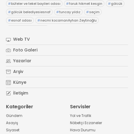
#
büfeler ve tekel bayileri odası
#
faruk hikmet kesgin
#
gölcük
#
gölcük belediyesiesnaf
#
tuncay yıldız
#
seçim
#
esnaf odası
#
necmi kocamanAyhan Zeytinoğlu
#
Kocaeli Sanayi Odası
Web TV
Foto Galeri
Yazarlar
Arşiv
Künye
İletişim
Kategoriler
Servisler
Gündem
Yol ve Trafik
Asayiş
Nöbetçi Eczaneler
Siyaset
Hava Durumu