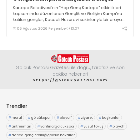
Kartepe Belediyesi’nin “Hep Genç Kartepe” etkinlikleri
kapsamında düzenlenen Gençlik ve Gelişim Kampı’na
katılan gençler, Kocaeli Huzurevi sakinleriyle bir araya
geldi
06 Ağustos 2026 Perşembe
13:07
Gölcük Postası Gazetesi ile doğru, tarafsız ve son
dakika heberleri
https://golcukpostasi.com
Trendler
#
moral
#
gölcükspor
#
playoff
#
ziyaret
#
başkanlar
#
antrenman
#
yarıfinalgölcükspor
#
yusuf tokuş
#
playoff
#
darıca gençlerbirliğigölcük bakallar