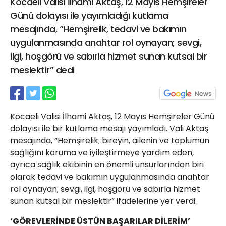
Kocaeli Valisi İlhami Aktaş, 12 Mayıs Hemşireler
21 Gölcük
Günü dolayısı ile yayımladığı kutlama
02624132333
mesajında, “Hemşirelik, tedavi ve bakımın
haber@golcukpostasi.com
uygulanmasında anahtar rol oynayan; sevgi,
ilgi, hoşgörü ve sabırla hizmet sunan kutsal bir
meslektir” dedi
Kocaeli Valisi İlhami Aktaş, 12 Mayıs Hemşireler Günü
dolayısı ile bir kutlama mesajı yayımladı. Vali Aktaş
mesajında, “Hemşirelik; bireyin, ailenin ve toplumun
sağlığını koruma ve iyileştirmeye yardım eden,
ayrıca sağlık ekibinin en önemli unsurlarından biri
olarak tedavi ve bakımın uygulanmasında anahtar
rol oynayan; sevgi, ilgi, hoşgörü ve sabırla hizmet
sunan kutsal bir meslektir” ifadelerine yer verdi.
‘GÖREVLERİNDE ÜSTÜN BAŞARILAR DİLERİM’