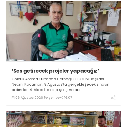
‘Ses getirecek projeler yapacağız’
Gölcük Arama Kurtarma Derneği GESOTİM Başkanı
Necmi Kocaman, 9 Ağustos’ta gerçekleşecek sınavın
ardından 4. Akredite ekip çalışmalarını
tamamlayacaklarını ifade ederek açıklamalarda
06 Ağustos 2026 Perşembe
16:07
bulundu. Kocaman, “Gölcük’te ve Kocaeli genelinde ses
getirecek projelerimizi tek tek hayata geçireceğiz” dedi