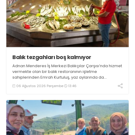
Balık tezgahları boş kalmıyor
Adnan Menderes İş Merkezi Balıkçılar Çarşısı’nda hizmet
vermekte olan bir balık restoranının işletme
sahiplerinden Emrah Kurtuluş, yaz aylarında da
tezgahlarda taze balık bulunduğunu ifade ederek “Yıl
06 Ağustos 2026 Perşembe
13:46
boyunca tezgahlarda taze balık bulmak mümkün
oluyor” dedi