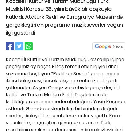
Kocaeli İl Kültür ve Turizm Müdürlüğü Türk
21 Gölcük
Musikisi Korosu, 36. yılını büyük bir coşkuyla
02624132333
kutladı. Atatürk Redif ve Etnografya Müzesi’nde
haber@golcukpostasi.com
gerçekleştirilen programa müzikseverler yoğun
ilgi gösterdi
Kocaeli İl Kültür ve Turizm Müdürlüğü ev sahipliğinde
geçtiğimiz ay Neşet Ertaş temalı etkinliğiyle ikinci
sezonuna başlayan “Rediften Sesler” programının
ikinci buluşması, önceki akşam kentimizin değerli
şeflerinden Ayşen Cengiz ve ekibiyle gerçekleşti. İl
Kültür ve Turizm Müdürü Fatih Taşdelen’in de
katıldığı programın moderatörlüğünü Yasin Koçman
üstlendi. Gecede seslendirilen birbirinden değerli
eserler, dinleyicilere unutulmaz anlar yaşattı. Koro
ve solistler, geçmişten günümüze uzanan Türk
musikisinin seçkin eserlerini seslendirerek izleyicileri