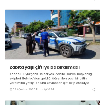
“Önemli bir başlangıç yaptığımızı düşünüyoruz” dedi
Zabıta yaşlı çifti yolda bırakmadı
Kocaeli Büyükşehir Belediyesi Zabıta Dairesi Başkanlığı
ekipleri, Belçika’dan geldiği öğrenilen yaşlı bir çiftin
yardımına yetişti. Yolunu kaybeden çift, ekip otosuyla
gidecekleri noktaya güvenli şekilde ulaştırıldı
09 Ağustos 2026 Pazar
16:24