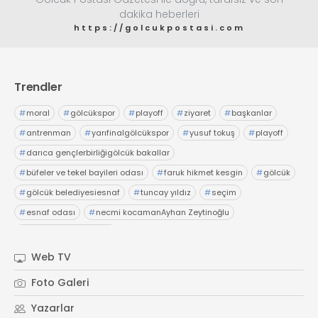
dakika heberleri
https://golcukpostasi.com
Trendler
#
moral
#
gölcükspor
#
playoff
#
ziyaret
#
başkanlar
#
antrenman
#
yarıfinalgölcükspor
#
yusuf tokuş
#
playoff
#
darıca gençlerbirliğigölcük bakallar
#
büfeler ve tekel bayileri odası
#
faruk hikmet kesgin
#
gölcük
#
gölcük belediyesiesnaf
#
tuncay yıldız
#
seçim
#
esnaf odası
#
necmi kocamanAyhan Zeytinoğlu
#
Kocaeli Sanayi Odası
Web TV
Foto Galeri
Yazarlar