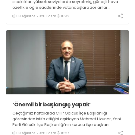
sıcaklıkları yüksek seviyelerde seyretmiş, güneşli hava
özellikle öğle saatlerinde vatandaşlara zor anlar
yaşatmıştı. Yeni haftada sıcaklıkların bir miktar düşmesi
09 Ağustos 2026 Pazar
16:32
beklenirken parçalı bulutlu ve güneşli hava ihtimali öne
çıkıyor
‘Önemli bir başlangıç yaptık’
Geçtiğimiz haftalarda CHP Gölcük İlçe Başkanlığı
görevinden istifa ettiğini açıklayan Mehmet Uzuner, Yeni
Parti Gölcük İlçe Başkanlığı’nın kurucu ilçe başkanı
olarak atandı. Uzuner, konuyla ilgili açıklamasında
09 Ağustos 2026 Pazar
16:27