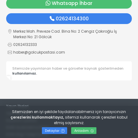
Whatsapp İhbar
02624134300
Merkez Mah. Preveze Cad. Bina No: 2 Cengiz Çakıroğlu İş
Merkezi No: 21 Gölcük
02624132333
haber@golcukpostasi.com
Sitemizde yayımlanan haber ve görseller kaynak gösterilmeden
kullanılamaz.
Yayın İlkeleri
Sitemizden en iyi şekilde faydalanabilmeniz için tarayıcınızın
Veri Politikası
çerezlerini kullanmaktayız,
sitemizi kullanarak çerezleri kabul
Kullanım Şartları
etmiş saylırsınız.
KVKK Aydınlatma Metni
Detaylar
Anladım
KVKK Bilgi Talep Formu