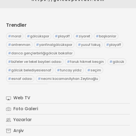
Trendler
#
moral
#
gölcükspor
#
playoff
#
ziyaret
#
başkanlar
#
antrenman
#
yarıfinalgölcükspor
#
yusuf tokuş
#
playoff
#
darıca gençlerbirliğigölcük bakallar
#
büfeler ve tekel bayileri odası
#
faruk hikmet kesgin
#
gölcük
#
gölcük belediyesiesnaf
#
tuncay yıldız
#
seçim
#
esnaf odası
#
necmi kocamanAyhan Zeytinoğlu
#
Kocaeli Sanayi Odası
Web TV
Foto Galeri
Yazarlar
Arşiv