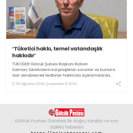
‘Tüketici hakkı, temel vatandaşlık
hakkıdır’
TÜKODER Gölcük Şubesi Başkanı Rıdvan
Salman, tüketicilerin karşılaştıkları sorunlar ve bunlara
dair alınabilecek tedbirler hakkında açıklamalarda
bulundu. Salman, “Unutulmamalıdır ki tüketici hakkı,
05 Ağustos 2026 Çarşamba
15:50
temel bir vatandaşlık hakkıdır” dedi
Gölcük Postası Gazetesi ile doğru, tarafsız ve son
dakika heberleri
https://golcukpostasi.com