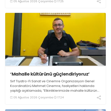
05 Ağustos 2026 Çarşamba
17:25
açıklamada, “Yaklaşık 40 farklı sanat dalı tanıtılacak”
dedi
‘Mahalle kültürünü güçlendiriyoruz’
Sırf Tiyatro-Fi Sanat ve Cinemre Organizasyon Genel
Koordinatörü Mehmet Cinemre, faaliyetleri hakkında
yaptığı açıklamada, “Etkinliklerimizde mahalle kültürünü
ve birlik beraberlik duygusunu güçlendirmeyi
05 Ağustos 2026 Çarşamba
17:24
hedefliyoruz” dedi