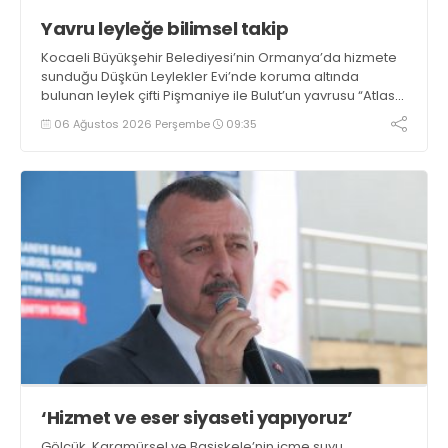
Yavru leyleğe bilimsel takip
Kocaeli Büyükşehir Belediyesi’nin Ormanya’da hizmete
sunduğu Düşkün Leylekler Evi’nde koruma altında
bulunan leylek çifti Pişmaniye ile Bulut’un yavrusu “Atlas”,
Büyükşehir’in yaban hayatını koruma çalışmalarının yeni
06 Ağustos 2026 Perşembe
09:35
simgesi oldu
‘Hizmet ve eser siyaseti yapıyoruz’
Gölcük, Karamürsel ve Başiskele’nin içme suyu