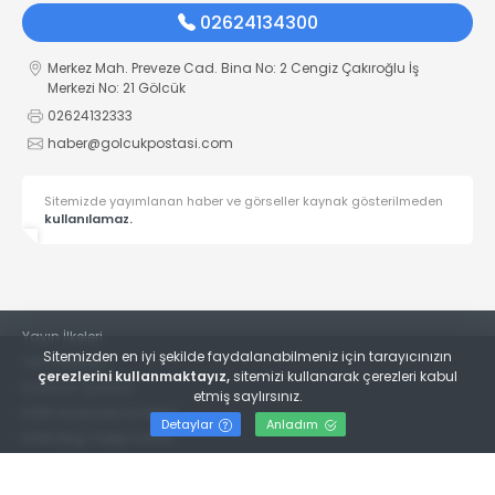
02624134300
Merkez Mah. Preveze Cad. Bina No: 2 Cengiz Çakıroğlu İş
Merkezi No: 21 Gölcük
02624132333
haber@golcukpostasi.com
Sitemizde yayımlanan haber ve görseller kaynak gösterilmeden
kullanılamaz.
Yayın İlkeleri
Sitemizden en iyi şekilde faydalanabilmeniz için tarayıcınızın
Veri Politikası
çerezlerini kullanmaktayız,
sitemizi kullanarak çerezleri kabul
Kullanım Şartları
etmiş saylırsınız.
KVKK Aydınlatma Metni
Detaylar
Anladım
KVKK Bilgi Talep Formu
© 2022
Gölcük Postası Gazetesi
- Tüm hakları saklıdır.