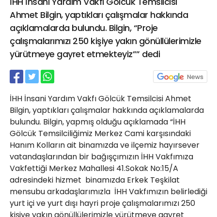
İHH İnsani Yardım Vakfı Gölcük Temsilcisi
21 Gölcük
Ahmet Bilgin, yaptıkları çalışmalar hakkında
02624132333
açıklamalarda bulundu. Bilgin, “Proje
haber@golcukpostasi.com
çalışmalarımızı 250 kişiye yakın gönüllülerimizle
yürütmeye gayret etmekteyiz”” dedi
İHH İnsani Yardım Vakfı Gölcük Temsilcisi Ahmet
Bilgin, yaptıkları çalışmalar hakkında açıklamalarda
bulundu. Bilgin, yapmış olduğu açıklamada “İHH
Gölcük Temsilciliğimiz Merkez Cami karşısındaki
Hanım Kolların ait binamızda ve ilçemiz hayırsever
vatandaşlarından bir bağışçımızın İHH Vakfımıza
Vakfettiği Merkez Mahallesi 41.Sokak No:15/A
adresindeki hizmet binamızda Erkek Teşkilat
mensubu arkadaşlarımızla İHH Vakfımızın belirlediği
yurt içi ve yurt dışı hayri proje çalışmalarımızı 250
kişiye yakın gönüllülerimizle yürütmeye gayret