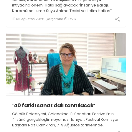
ihtiyacına önemli katkı sağlayacak “İhsaniye Barajı,
Karamürsel İçme Suyu Arıtma Tesisi ve İletim Hatları”
projesinin tanıtım töreninde konuşan Büyükşehir
05 Ağustos 2026 Çarşamba
17:26
Belediye Başkanı Tahir Büyükakın, “Hizmet ve eser
siyaseti gündemimizden hiç çıkmadı” dedi
‘40 farklı sanat dalı tanıtılacak’
Gölcük Belediyesi, Geleneksel El Sanatları Festivali’nin
4.’sünü gerçekleştirmeye hazırlanıyor. Festival Komisyon
Başkanı Naz Camkıran, 7-9 Ağustos tarihlerinde
gerçekleşecek organizasyon hakkında yaptığı