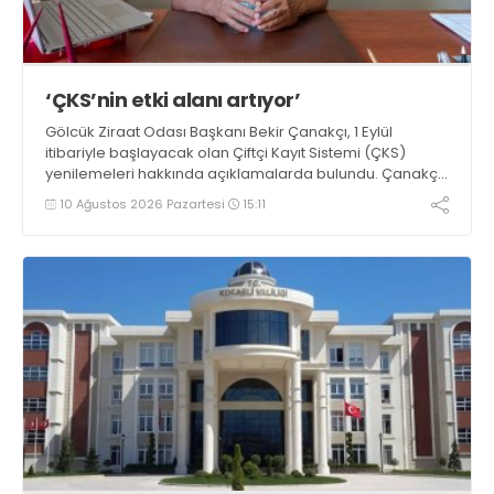
‘ÇKS’nin etki alanı artıyor’
Gölcük Ziraat Odası Başkanı Bekir Çanakçı, 1 Eylül
itibariyle başlayacak olan Çiftçi Kayıt Sistemi (ÇKS)
yenilemeleri hakkında açıklamalarda bulundu. Çanakçı,
“Çiftçi Kayıt Sistemi formatı, yaygınlaşması ve etki alanı
10 Ağustos 2026 Pazartesi
15:11
her yıl artarak devam etmektedir” dedi