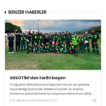
BENZER HABERLER
GESOTİM’den tarihi başarı
17 Ağustos 1999 Marmara Depremi’nin en acı şekilde
hissedildiği ilçemizde afetlere hazırlık ve arama-
kurtarma alanında tarihi bir başarıya daha imza atıldı.
Gölcük Arama Kurtarma Derneği (GESOTİM),
10 Ağustos 2026 Pazartesi
17:17
bünyesindeki 4. arama-kurtarma ekibinin akreditasyon