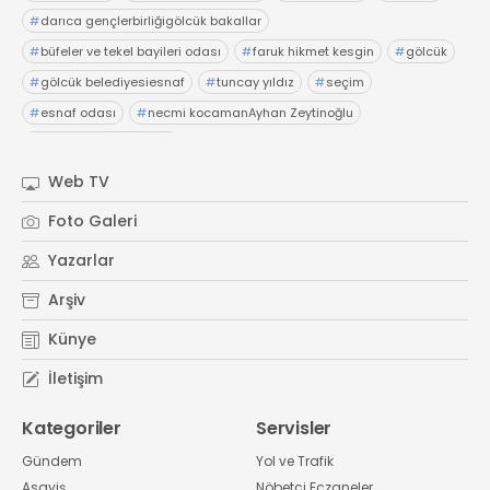
#
darıca gençlerbirliğigölcük bakallar
#
büfeler ve tekel bayileri odası
#
faruk hikmet kesgin
#
gölcük
#
gölcük belediyesiesnaf
#
tuncay yıldız
#
seçim
#
esnaf odası
#
necmi kocamanAyhan Zeytinoğlu
#
Kocaeli Sanayi Odası
Web TV
Foto Galeri
Yazarlar
Arşiv
Künye
İletişim
Kategoriler
Servisler
Gündem
Yol ve Trafik
Asayiş
Nöbetçi Eczaneler