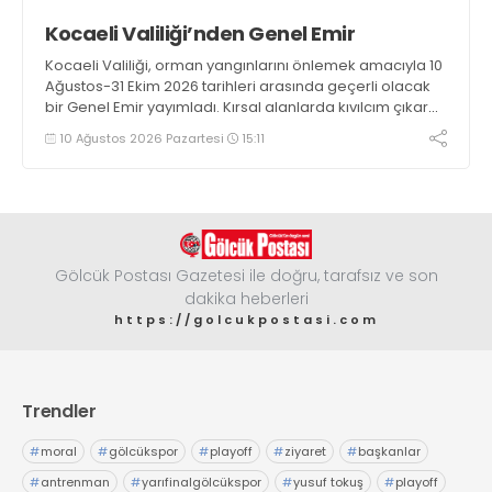
Kocaeli Valiliği’nden Genel Emir
Kocaeli Valiliği, orman yangınlarını önlemek amacıyla 10
Ağustos-31 Ekim 2026 tarihleri arasında geçerli olacak
bir Genel Emir yayımladı. Kırsal alanlarda kıvılcım çıkaran
makine kullanacak kişilerin önceden kolluk kuvvetlerine
10 Ağustos 2026 Pazartesi
15:11
bildirim yapması ve yanlarında 6 kilogramlık yangın tüpü
bulundurması zorunlu hale getirildi
Gölcük Postası Gazetesi ile doğru, tarafsız ve son
dakika heberleri
https://golcukpostasi.com
Trendler
#
moral
#
gölcükspor
#
playoff
#
ziyaret
#
başkanlar
#
antrenman
#
yarıfinalgölcükspor
#
yusuf tokuş
#
playoff