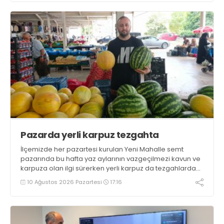
sürecini başarıyla tamamladı
Pazarda yerli karpuz tezgahta
İlçemizde her pazartesi kurulan Yeni Mahalle semt
pazarında bu hafta yaz aylarının vazgeçilmezi kavun ve
karpuza olan ilgi sürerken yerli karpuz da tezgahlarda
yerini aldı
10 Ağustos 2026 Pazartesi
17:16