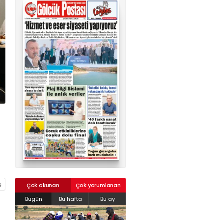
02624132333
haber@golcukpostasi.com
Çok okunan
Çok yorumlanan
Bugün
Bu hafta
Bu ay