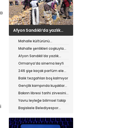
la
Ormanya’da sinema keyfi
Mahalle kültürünü
canlandıran şenlik
Mahalle şenlikleri coşkuyla
sürüyor
Afyon Sandıklı’da yazlık
patates hasadı
Ormanya’da sinema keyfi
246 şişe kaçak parfüm ele
geçirildi
Balık tezgahları boş kalmıyor
Gençlik kampında kuşaklar
buluştu
Bakırın libresi tarihi zirvesini
test ediyor
Yavru leyleğe bilimsel takip
i
Başiskele Belediyespor
Gelişim Ligi’ne hazır