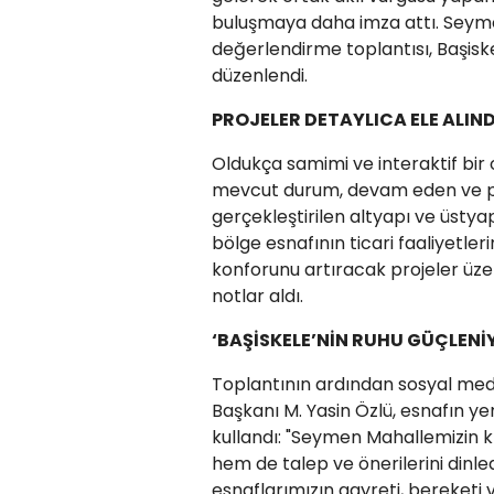
buluşmaya daha imza attı. Seymen
değerlendirme toplantısı, Başiske
düzenlendi.
PROJELER DETAYLICA ELE ALIND
Oldukça samimi ve interaktif bi
mevcut durum, devam eden ve pla
gerçekleştirilen altyapı ve üstya
bölge esnafının ticari faaliyetler
konforunu artıracak projeler üzer
notlar aldı.
‘BAŞİSKELE’NİN RUHU GÜÇLENİ
Toplantının ardından sosyal med
Başkanı M. Yasin Özlü, esnafın ye
kullandı: "Seymen Mahallemizin k
hem de talep ve önerilerini dinle
esnaflarımızın gayreti, bereketi 