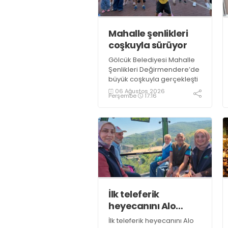
Mahalle şenlikleri
coşkuyla sürüyor
Gölcük Belediyesi Mahalle
Şenlikleri Değirmendere’de
büyük coşkuyla gerçekleşti
06 Ağustos 2026
Perşembe
17:16
İlk teleferik
heyecanını Alo
Evlat’la yaşadılar
İlk teleferik heyecanını Alo