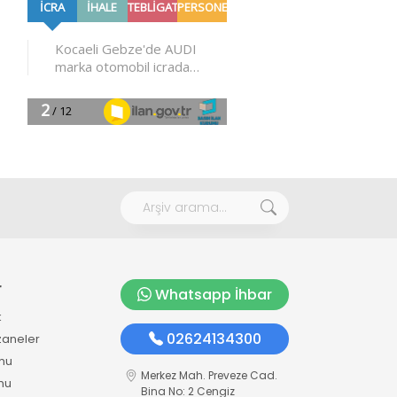
r
Whatsapp İhbar
k
02624134300
zaneler
mu
Merkez Mah. Preveze Cad.
mu
Bina No: 2 Cengiz