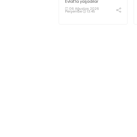
Evlat’la yaşadılar
06 Ağustos 2026
Perşembe
13:45