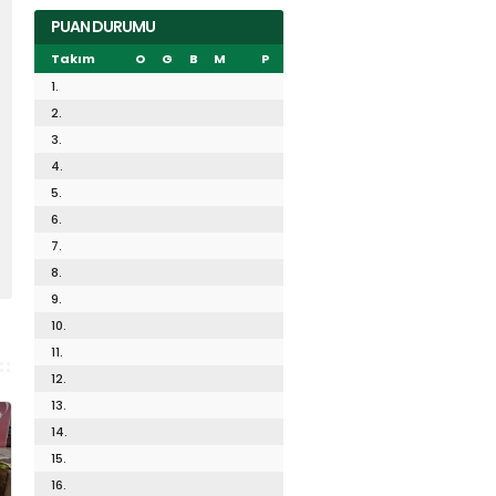
PUAN DURUMU
Takım
O
G
B
M
P
1.
2.
3.
4.
5.
6.
7.
8.
9.
10.
11.
12.
13.
14.
15.
16.