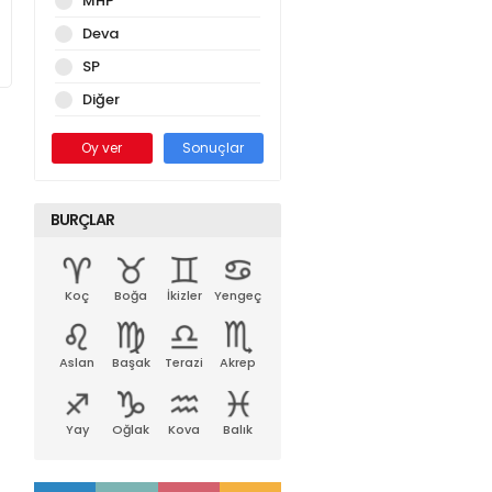
MHP
Deva
SP
Diğer
Oy ver
Sonuçlar
BURÇLAR
Koç
Boğa
İkizler
Yengeç
Aslan
Başak
Terazi
Akrep
Yay
Oğlak
Kova
Balık