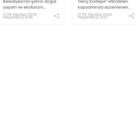
Belediyesi’nin şehrin doğal
Genç Kartepe” etkinlikleri
yaşam ve ekoturizm
kapsamında düzenlenen
merkezi Ormanya’da
Gençlik ve Gelişim Kampı’na
06 Ağustos 2026
06 Ağustos 2026
Perşembe
13:45
Perşembe
13:07
düzenlediği “Gece
katılan gençler, Kocaeli
Sineması” etkinliği
Huzurevi sakinleriyle bir
vatandaşlardan büyük ilgi
araya geldi
görüyor