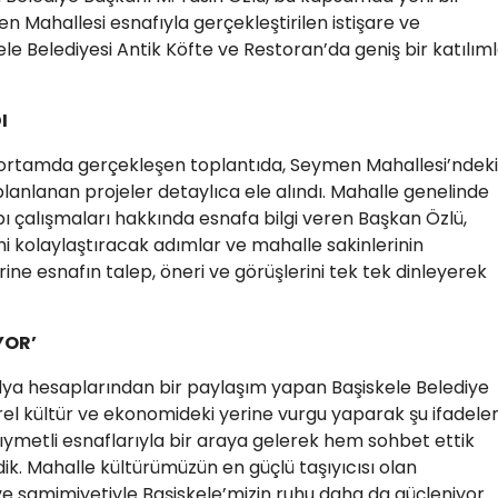
 Mahallesi esnafıyla gerçekleştirilen istişare ve
le Belediyesi Antik Köfte ve Restoran’da geniş bir katılım
I
r ortamda gerçekleşen toplantıda, Seymen Mahallesi’ndeki
nlanan projeler detaylıca ele alındı. Mahalle genelinde
pı çalışmaları hakkında esnafa bilgi veren Başkan Özlü,
ini kolaylaştıracak adımlar ve mahalle sakinlerinin
ine esnafın talep, öneri ve görüşlerini tek tek dinleyerek
YOR’
ya hesaplarından bir paylaşım yapan Başiskele Belediye
rel kültür ve ekonomideki yerine vurgu yaparak şu ifadeler
ıymetli esnaflarıyla bir araya gelerek hem sohbet ettik
dik. Mahalle kültürümüzün en güçlü taşıyıcısı olan
ve samimiyetiyle Başiskele’mizin ruhu daha da güçleniyor.