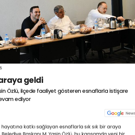
25
 araya geldi
n Özlü, ilçede faaliyet gösteren esnaflarla istişare
devam ediyor
hayatına katkı sağlayan esnaflarla sık sık bir araya
 Belediye Başkanı M. Yasin Özlü, bu kapsamda yeni bir