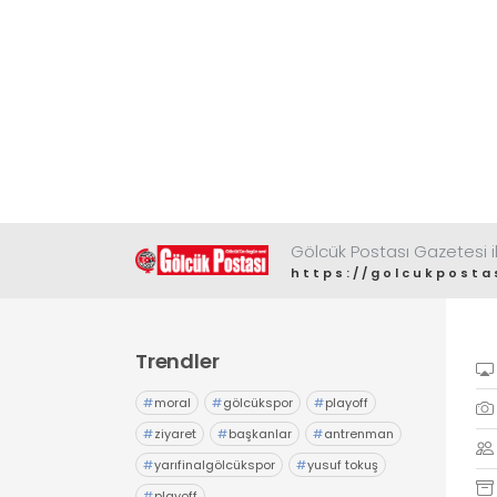
Gölcük Postası Gazetesi il
https://golcukposta
Trendler
#
moral
#
gölcükspor
#
playoff
#
ziyaret
#
başkanlar
#
antrenman
#
yarıfinalgölcükspor
#
yusuf tokuş
#
playoff