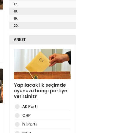
17.
18.
19.
20.
ANKET
Yapılacak ilk seçimde
oyunuzu hangi partiye
verirsiniz?
AK Parti
CHP
İYİ Parti