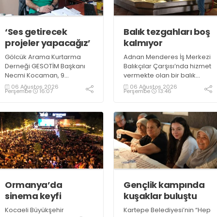
‘Ses getirecek
Balık tezgahları boş
projeler yapacağız’
kalmıyor
Gölcük Arama Kurtarma
Adnan Menderes İş Merkezi
Derneği GESOTİM Başkanı
Balıkçılar Çarşısı’nda hizmet
Necmi Kocaman, 9
vermekte olan bir balık
Ağustos’ta gerçekleşecek
restoranının işletme
06 Ağustos 2026
06 Ağustos 2026
Perşembe
16:07
Perşembe
13:46
sınavın ardından 4. Akredite
sahiplerinden Emrah
ekip çalışmalarını
Kurtuluş, yaz aylarında da
tamamlayacaklarını ifade
tezgahlarda taze balık
ederek açıklamalarda
bulunduğunu ifade ederek
bulundu. Kocaman,
“Yıl boyunca tezgahlarda
“Gölcük’te ve Kocaeli
taze balık bulmak mümkün
genelinde ses getirecek
oluyor” dedi
projelerimizi tek tek hayata
geçireceğiz” dedi
Ormanya’da
Gençlik kampında
sinema keyfi
kuşaklar buluştu
Kocaeli Büyükşehir
Kartepe Belediyesi’nin “Hep