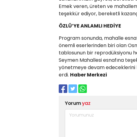
Emek veren, üreten ve mahallemi
teşekkür ediyor, bereketli kazanç
ÖZLÜ’YE ANLAMLI HEDİYE
Program sonunda, mahalle esnafı
önemli eserlerinden biri olan O
tablosunun bir reprodüksiyonu hed
Seymen Mahallesi esnafına teşekkür
yönetmeye devam edeceklerini be
erdi.
Haber Merkezi
Yorum
yaz