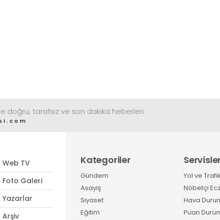
e doğru, tarafsız ve son dakika heberleri
si.com
Kategoriler
Servisle
Web TV
Gündem
Yol ve Trafi
Foto Galeri
Asayiş
Nöbetçi Ec
Yazarlar
Siyaset
Hava Duru
Eğitim
Puan Duru
Arşiv