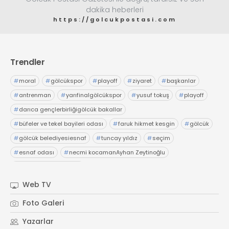
dakika heberleri
https://golcukpostasi.com
Trendler
#
moral
#
gölcükspor
#
playoff
#
ziyaret
#
başkanlar
#
antrenman
#
yarıfinalgölcükspor
#
yusuf tokuş
#
playoff
#
darıca gençlerbirliğigölcük bakallar
#
büfeler ve tekel bayileri odası
#
faruk hikmet kesgin
#
gölcük
#
gölcük belediyesiesnaf
#
tuncay yıldız
#
seçim
#
esnaf odası
#
necmi kocamanAyhan Zeytinoğlu
#
Kocaeli Sanayi Odası
Web TV
Foto Galeri
Yazarlar