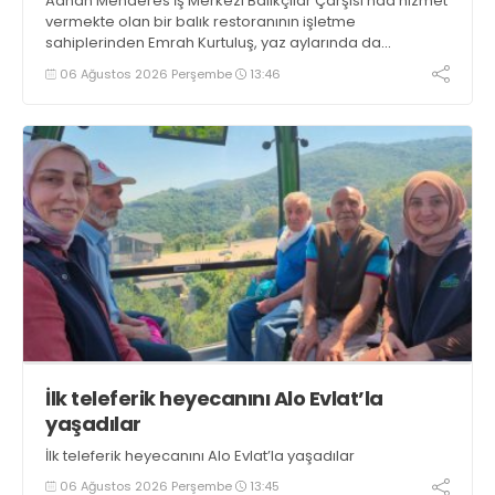
Adnan Menderes İş Merkezi Balıkçılar Çarşısı’nda hizmet
vermekte olan bir balık restoranının işletme
sahiplerinden Emrah Kurtuluş, yaz aylarında da
tezgahlarda taze balık bulunduğunu ifade ederek “Yıl
06 Ağustos 2026 Perşembe
13:46
boyunca tezgahlarda taze balık bulmak mümkün
oluyor” dedi
İlk teleferik heyecanını Alo Evlat’la
yaşadılar
İlk teleferik heyecanını Alo Evlat’la yaşadılar
06 Ağustos 2026 Perşembe
13:45