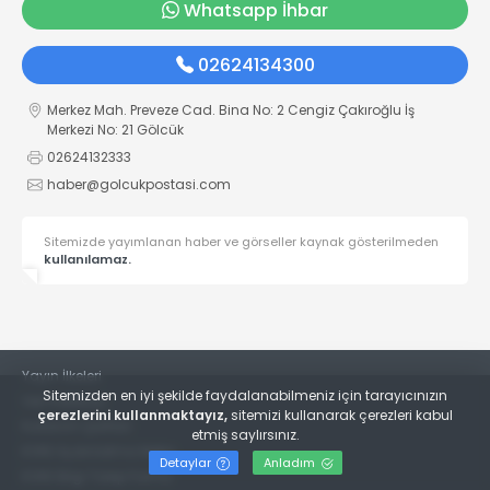
Whatsapp İhbar
02624134300
Merkez Mah. Preveze Cad. Bina No: 2 Cengiz Çakıroğlu İş
Merkezi No: 21 Gölcük
02624132333
haber@golcukpostasi.com
Sitemizde yayımlanan haber ve görseller kaynak gösterilmeden
kullanılamaz.
Yayın İlkeleri
Sitemizden en iyi şekilde faydalanabilmeniz için tarayıcınızın
Veri Politikası
çerezlerini kullanmaktayız,
sitemizi kullanarak çerezleri kabul
Kullanım Şartları
etmiş saylırsınız.
KVKK Aydınlatma Metni
Detaylar
Anladım
KVKK Bilgi Talep Formu