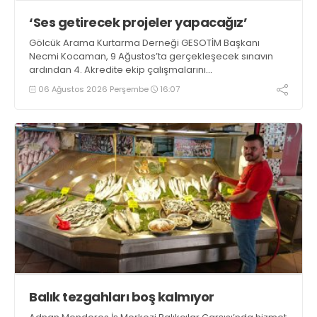
‘Ses getirecek projeler yapacağız’
Gölcük Arama Kurtarma Derneği GESOTİM Başkanı
Necmi Kocaman, 9 Ağustos’ta gerçekleşecek sınavın
ardından 4. Akredite ekip çalışmalarını
tamamlayacaklarını ifade ederek açıklamalarda
06 Ağustos 2026 Perşembe
16:07
bulundu. Kocaman, “Gölcük’te ve Kocaeli genelinde ses
getirecek projelerimizi tek tek hayata geçireceğiz” dedi
Balık tezgahları boş kalmıyor