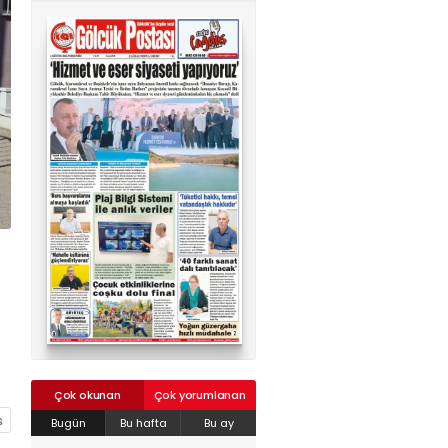
02624132333
haber@golcukpostasi.com
Çok okunan
Çok yorumlanan
Bugün
Bu hafta
Bu ay