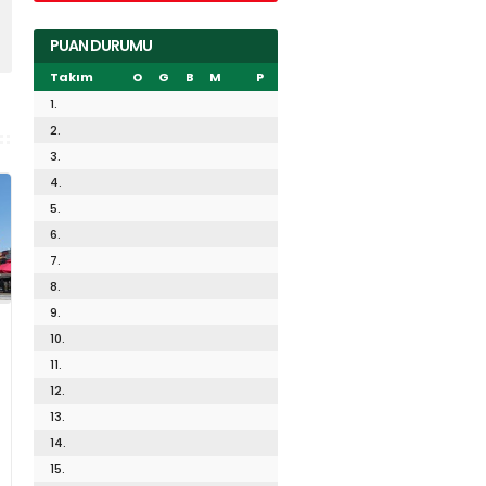
PUAN DURUMU
Takım
O
G
B
M
P
1.
2.
3.
4.
5.
6.
7.
8.
9.
10.
11.
12.
13.
14.
15.