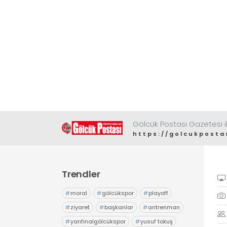
Gölcük Postası Gazetesi il
https://golcukposta
Trendler
#
moral
#
gölcükspor
#
playoff
#
ziyaret
#
başkanlar
#
antrenman
#
yarıfinalgölcükspor
#
yusuf tokuş