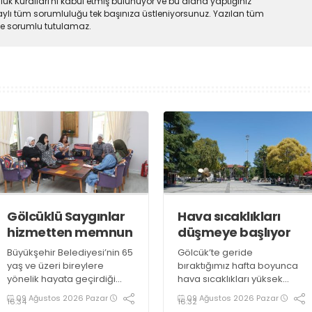
uk Kuralları'nı kabul etmiş bulunuyor ve bu alana yaptığınız
ylı tüm sorumluluğu tek başınıza üstleniyorsunuz. Yazılan tüm
lde sorumlu tutulamaz.
Gölcüklü Saygınlar
Hava sıcaklıkları
hizmetten memnun
düşmeye başlıyor
Büyükşehir Belediyesi’nin 65
Gölcük’te geride
yaş ve üzeri bireylere
bıraktığımız hafta boyunca
yönelik hayata geçirdiği
hava sıcaklıkları yüksek
“Saygınlar Kulübü”, İzmit’in
seviyelerde seyretmiş,
09 Ağustos 2026 Pazar
09 Ağustos 2026 Pazar
16:34
16:32
ardından Gölcük’te hizmete
güneşli hava özellikle öğle