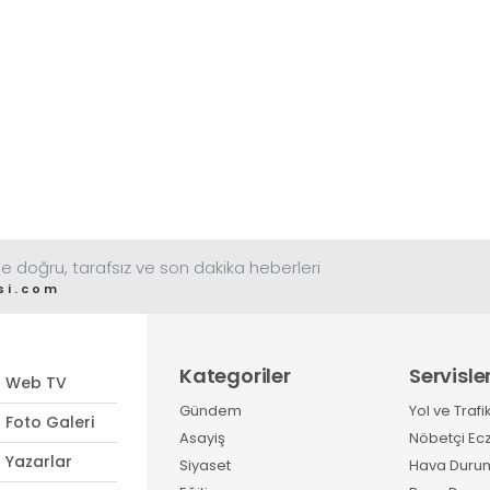
e doğru, tarafsız ve son dakika heberleri
si.com
Kategoriler
Servisle
Web TV
Gündem
Yol ve Trafi
Foto Galeri
Asayiş
Nöbetçi Ec
Yazarlar
Siyaset
Hava Duru