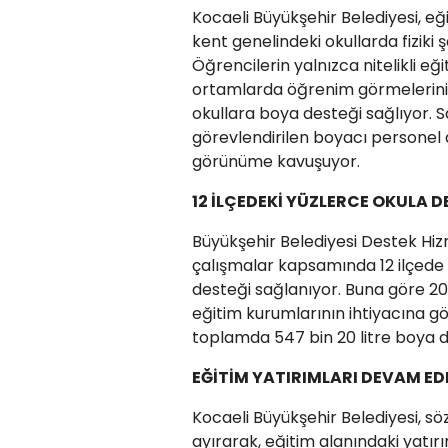
Kocaeli Büyükşehir Belediyesi, e
kent genelindeki okullarda fiziki 
Öğrencilerin yalnızca nitelikli eğ
ortamlarda öğrenim görmelerini 
okullara boya desteği sağlıyor. S
görevlendirilen boyacı personel 
görünüme kavuşuyor.
12 İLÇEDEKİ YÜZLERCE OKULA D
Büyükşehir Belediyesi Destek Hiz
çalışmalar kapsamında 12 ilçede 
desteği sağlanıyor. Buna göre 20
eğitim kurumlarının ihtiyacına göre
toplamda 547 bin 20 litre boya d
EĞİTİM YATIRIMLARI DEVAM E
Kocaeli Büyükşehir Belediyesi, sö
ayırarak, eğitim alanındaki yatır