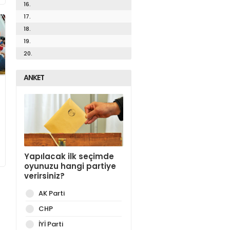
16.
17.
18.
19.
20.
ANKET
Yapılacak ilk seçimde
oyunuzu hangi partiye
verirsiniz?
AK Parti
CHP
İYİ Parti