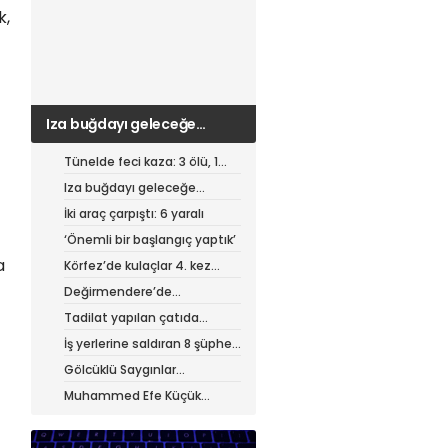
k,
Iza buğdayı geleceğe
taşınıyor
Tünelde feci kaza: 3 ölü, 1
ağır yaralı
Iza buğdayı geleceğe
taşınıyor
İki araç çarpıştı: 6 yaralı
‘Önemli bir başlangıç yaptık’
a
Körfez’de kulaçlar 4. kez
atıldı
Değirmendere’de
muhteşem festival
Tadilat yapılan çatıda
yangın
İş yerlerine saldıran 8 şüpheli
tutuklandı
Gölcüklü Saygınlar
hizmetten memnun
Muhammed Efe Küçük
profesyonel oldu