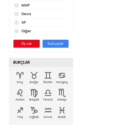
MHP
Deva
SP
Diğer
Oy ver
Sonuçlar
BURÇLAR
Koç
Boğa
İkizler
Yengeç
Aslan
Başak
Terazi
Akrep
Yay
Oğlak
Kova
Balık