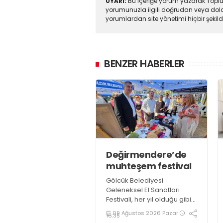
UYARI:
Bu içeriğe yorum yazarak Toplul
yorumunuzla ilgili doğrudan veya dola
yorumlardan site yönetimi hiçbir şeki
BENZER HABERLER
Değirmendere’de
muhteşem festival
Gölcük Belediyesi
Geleneksel El Sanatları
Festivali, her yıl olduğu gibi
bu yıl da göz nuru binlerce
09 Ağustos 2026 Pazar
16:35
ürün ve el emeği ustası