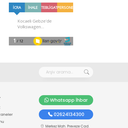
r
Whatsapp İhbar
k
02624134300
zaneler
mu
Merkez Mah. Preveze Cad.