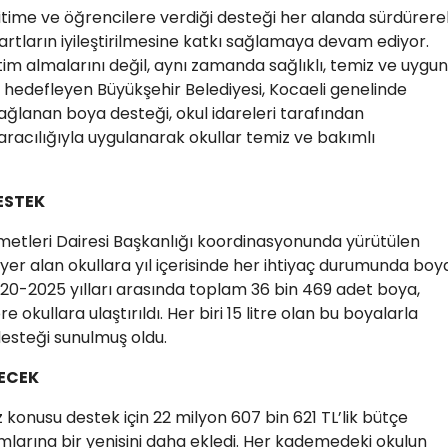
ğitime ve öğrencilere verdiği desteği her alanda sürdürere
şartların iyileştirilmesine katkı sağlamaya devam ediyor.
itim almalarını değil, aynı zamanda sağlıklı, temiz ve uygun
hedefleyen Büyükşehir Belediyesi, Kocaeli genelinde
ağlanan boya desteği, okul idareleri tarafından
aracılığıyla uygulanarak okullar temiz ve bakımlı
ESTEK
metleri Dairesi Başkanlığı koordinasyonunda yürütülen
yer alan okullara yıl içerisinde her ihtiyaç durumunda boy
20-2025 yılları arasında toplam 36 bin 469 adet boya,
 okullara ulaştırıldı. Her biri 15 litre olan bu boyalarla
esteği sunulmuş oldu.
DECEK
z konusu destek için 22 milyon 607 bin 621 TL’lik bütçe
ımlarına bir yenisini daha ekledi. Her kademedeki okulun