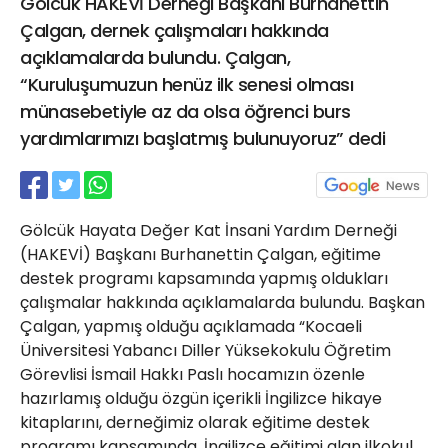
Gölcük HAKEVİ Derneği Başkanı Burhanettin
21 Gölcük
Çalgan, dernek çalışmaları hakkında
02624132333
açıklamalarda bulundu. Çalgan,
haber@golcukpostasi.com
“Kuruluşumuzun henüz ilk senesi olması
münasebetiyle az da olsa öğrenci burs
yardımlarımızı başlatmış bulunuyoruz” dedi
Gölcük Hayata Değer Kat İnsani Yardım Derneği
(HAKEVİ) Başkanı Burhanettin Çalgan, eğitime
destek programı kapsamında yapmış oldukları
çalışmalar hakkında açıklamalarda bulundu. Başkan
Çalgan, yapmış olduğu açıklamada “Kocaeli
Üniversitesi Yabancı Diller Yüksekokulu Öğretim
Görevlisi İsmail Hakkı Paslı hocamızın özenle
hazırlamış olduğu özgün içerikli İngilizce hikaye
kitaplarını, derneğimiz olarak eğitime destek
programı kapsamında, İngilizce eğitimi alan ilkokul