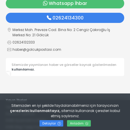
Whatsapp İhbar
02624134300
Merkez Mah. Preveze Cad. Bina No: 2 Cengiz Çakıroğlu İş
Merkezi No: 21 Gölcük
02624132333
haber@golcukpostasi.com
Sitemizde yayımlanan haber ve görseller kaynak gösterilmeden
kullanılamaz.
Yayın İlkeleri
Sitemizden en iyi şekilde faydalanabilmeniz için tarayıcınızın
Veri Politikası
çerezlerini kullanmaktayız,
sitemizi kullanarak çerezleri kabul
Kullanım Şartları
etmiş saylırsınız.
KVKK Aydınlatma Metni
Detaylar
Anladım
KVKK Bilgi Talep Formu