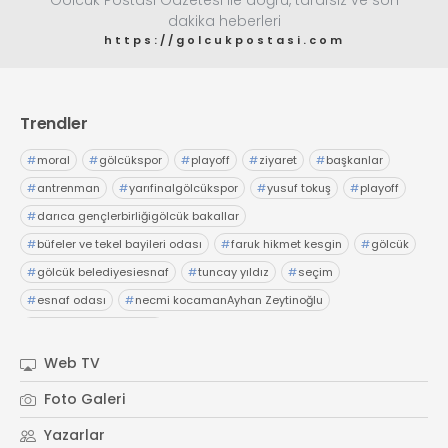
Gölcük Postası Gazetesi ile doğru, tarafsız ve son
dakika heberleri
https://golcukpostasi.com
Trendler
#
moral
#
gölcükspor
#
playoff
#
ziyaret
#
başkanlar
#
antrenman
#
yarıfinalgölcükspor
#
yusuf tokuş
#
playoff
#
darıca gençlerbirliğigölcük bakallar
#
büfeler ve tekel bayileri odası
#
faruk hikmet kesgin
#
gölcük
#
gölcük belediyesiesnaf
#
tuncay yıldız
#
seçim
#
esnaf odası
#
necmi kocamanAyhan Zeytinoğlu
#
Kocaeli Sanayi Odası
Web TV
Foto Galeri
Yazarlar