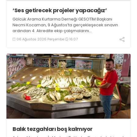
‘Ses getirecek projeler yapacağız’
Gölcük Arama Kurtarma Derneği GESOTİM Başkanı
Necmi Kocaman, 9 Ağustos’ta gerçekleşecek sınavın
ardından 4. Akredite ekip çalışmalarını
tamamlayacaklarını ifade ederek açıklamalarda
06 Ağustos 2026 Perşembe
16:07
bulundu. Kocaman, “Gölcük’te ve Kocaeli genelinde ses
getirecek projelerimizi tek tek hayata geçireceğiz” dedi
Balık tezgahları boş kalmıyor