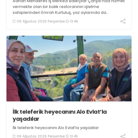
Adnan Menderes İş Merkezi Balıkçılar Çarşısı’nda hizmet
vermekte olan bir balık restoranının işletme
sahiplerinden Emrah Kurtuluş, yaz aylarında da
tezgahlarda taze balık bulunduğunu ifade ederek “Yıl
06 Ağustos 2026 Perşembe
13:46
boyunca tezgahlarda taze balık bulmak mümkün
oluyor” dedi
İlk teleferik heyecanını Alo Evlat’la
yaşadılar
İlk teleferik heyecanını Alo Evlat’la yaşadılar
06 Ağustos 2026 Perşembe
13:45